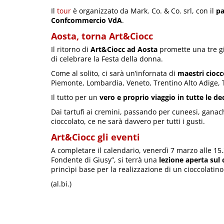
Il
tour
è organizzato da Mark. Co. & Co. srl, con il
pa
Confcommercio VdA
.
Aosta, torna Art&Ciocc
Il ritorno di
Art&Ciocc ad Aosta
promette una tre gi
di celebrare la Festa della donna.
Come al solito, ci sarà un’infornata di
maestri ciocc
Piemonte, Lombardia, Veneto, Trentino Alto Adige, T
Il tutto per un
vero e proprio viaggio in tutte le de
Dai tartufi ai cremini, passando per cuneesi, ganache 
cioccolato, ce ne sarà davvero per tutti i gusti.
Art&Ciocc gli eventi
A completare il calendario, venerdì 7 marzo alle 15.
Fondente di Giusy”, si terrà una
lezione aperta sul 
princìpi base per la realizzazione di un cioccolatino
(al.bi.)