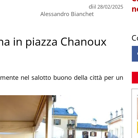
di
il
28/02/2025
n
Alessandro Bianchet
C
na in piazza Chanoux
amente nel salotto buono della città per un