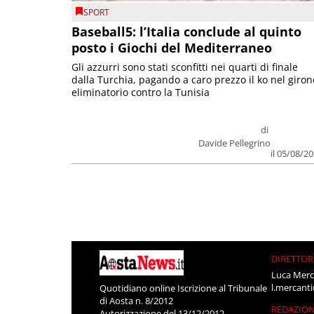
SPORT
Baseball5: l’Italia conclude al quinto
posto i Giochi del Mediterraneo
Gli azzurri sono stati sconfitti nei quarti di finale
dalla Turchia, pagando a caro prezzo il ko nel giron
eliminatorio contro la Tunisia
di
Davide Pellegrino
il 05/08/2
DIRETTOR
Luca Merc
l.mercant
Quotidiano online Iscrizione al Tribunale
di Aosta n. 8/2012
REDAZIO
Autorizzazione del 13/12/2012