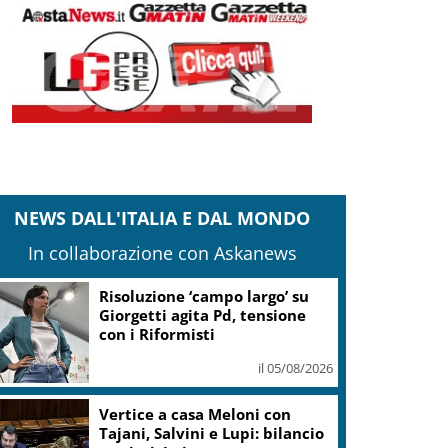
NEWS DALL'ITALIA E DAL MONDO
In collaborazione con Askanews
Banco Bpm, Castagna: Agricole
Italia? Valuteremo, ritengo
fusione molto solida
il 05/08/2026
Conti pubblici, Governo
incassa sì su clausola Ue. Lega