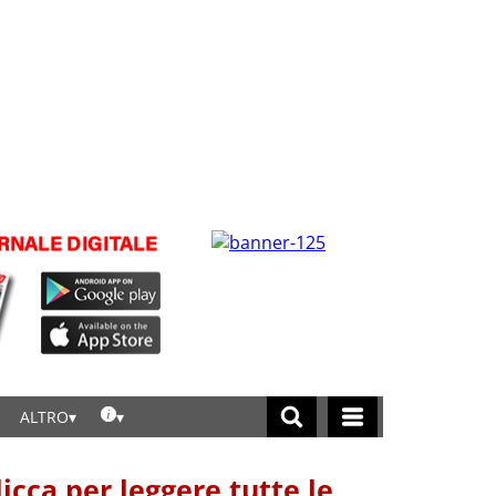
ALTRO
licca per leggere tutte le