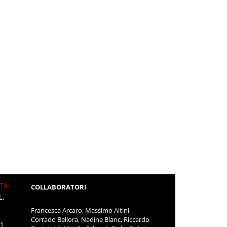
ITÀ
COLLABORATORI
L.
Francesca Arcaro, Massimo Altini,
Corrado Bellora, Nadine Blanc, Riccardo
11