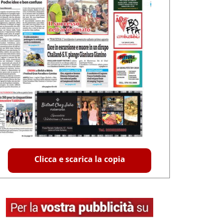
Clicca e scarica la copia