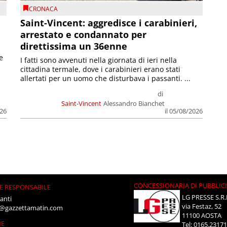
CRONACA
Saint-Vincent: aggredisce i carabinieri,
arrestato e condannato per
direttissima un 36enne
e
I fatti sono avvenuti nella giornata di ieri nella
cittadina termale, dove i carabinieri erano stati
allertati per un uomo che disturbava i passanti. ...
di
Saint-Vincent
Alessandro Bianchet
026
il 05/08/2026
CONCESSIONARIA DI PUBBLIC
E RESPONSABILE
LG PRESSE S.R.
anti
via Festaz, 52
i@gazzettamatin.com
11100 AOSTA
NE
Tel: 0165.2317