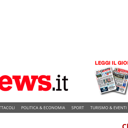
TTACOLI
POLITICA & ECONOMIA
SPORT
TURISMO & EVENTI
C