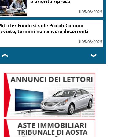
ottiene modifica a risoluzione
il 05/08/2026
Delmastro, Camera dice no a
uso chat con Caroccia: in aula
bagarre e proteste opposizioni
il 05/08/2026
❮
❯