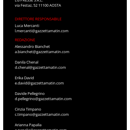
via Festaz, 52 11100 AOSTA
DIRETTORE RESPONSABILE
Luca Mercanti
l.mercanti@gazzettamatin.com
REDAZIONE
Alessandro Bianchet
a.bianchet@gazzettamatin.com
Danila Chenal
d.chenal@gazzettamatin.com
Erika David
e.david@gazzettamatin.com
Davide Pellegrino
d.pellegrino@gazzettamatin.com
Cinzia Timpano
c.timpano@gazzettamatin.com
Arianna Papalia
a.papalia@gazzettamatin.com