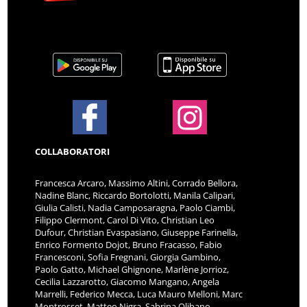
COLLABORATORI
Francesca Arcaro, Massimo Altini, Corrado Bellora,
Nadine Blanc, Riccardo Bortolotti, Manila Calipari,
Giulia Calisti, Nadia Camposaragna, Paolo Ciambi,
Filippo Clermont, Carol Di Vito, Christian Leo
Dufour, Christian Evaspasiano, Giuseppe Farinella,
Enrico Formento Dojot, Bruno Fracasso, Fabio
Francesconi, Sofia Fregnani, Giorgia Gambino,
Paolo Gatto, Michael Ghignone, Marlène Jorrioz,
Cecilia Lazzarotto, Giacomo Mangano, Angela
Marrelli, Federico Mecca, Luca Mauro Melloni, Marc
Montrosset, Matteo Nigra, Sabrina Olibano,