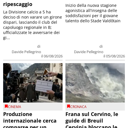
ripescaggio
Inizio della nuova stagione
agonistica all'insegna delle
La Divisione calcio a 5 ha
soddisfazioni per il giovane
deciso di non varare un girone
talento dello Stade Valdôtain
dispari, lasciando il club del
capoluogo regionale in B;
ufficializzate le avversarie dei
gi...
di
di
Davide Pellegrino
Davide Pellegrino
il 06/08/2026
il 05/08/2026
CINEMA
CRONACA
Produzione
Frana sul Cervino, le
internazionale cerca
guide di Breuil
comparse per un
Cervinia bloccano le