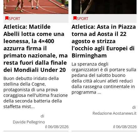
SPORT
SPORT
Atletica: Matilde
Atletica: Asta in Piazza
Abelli lotta come una
torna ad Aosta il 22
leonessa, la 4×400
agosto e strizza
azzurra firma il
l’occhio agli Europei di
primato nazionale, ma
Birmingham
resta fuori dalla finale
La speranza degli
dei Mondiali Under 20
organizzatori è di portare sulla
pedana del salotto buono
Buon debutto iridato della
della città alcuni atleti reduci
stellina della Cogne,
dalla rassegna continentale in
protagonista di una prova
programma ...
coraggiosa nell'ultima frazione
della seconda batteria della
staffetta mist...
di
Redazione Aostanews.it
di
Davide Pellegrino
il 06/08/2026
il 06/08/2026