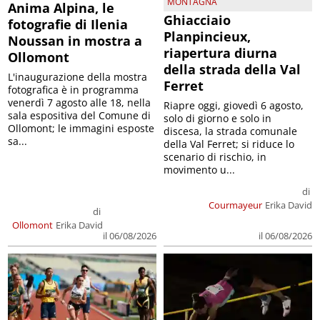
MONTAGNA
Anima Alpina, le
Ghiacciaio
fotografie di Ilenia
Planpincieux,
Noussan in mostra a
riapertura diurna
Ollomont
della strada della Val
L'inaugurazione della mostra
Ferret
fotografica è in programma
venerdì 7 agosto alle 18, nella
Riapre oggi, giovedì 6 agosto,
sala espositiva del Comune di
solo di giorno e solo in
Ollomont; le immagini esposte
discesa, la strada comunale
sa...
della Val Ferret; si riduce lo
scenario di rischio, in
movimento u...
di
Courmayeur
Erika David
di
Ollomont
Erika David
il 06/08/2026
il 06/08/2026