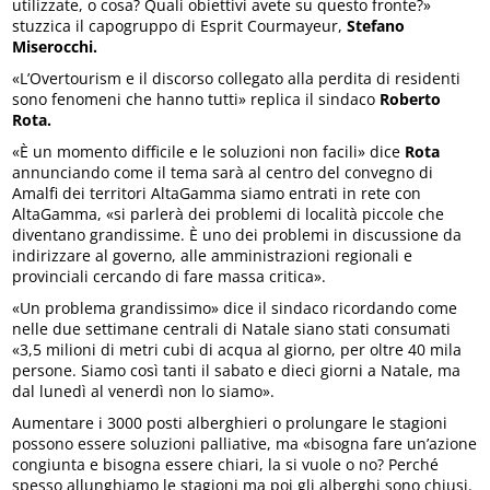
utilizzate, o cosa? Quali obiettivi avete su questo fronte?»
stuzzica il capogruppo di Esprit Courmayeur,
Stefano
Miserocchi.
«L’Overtourism e il discorso collegato alla perdita di residenti
sono fenomeni che hanno tutti» replica il sindaco
Roberto
Rota.
«È un momento difficile e le soluzioni non facili» dice
Rota
annunciando come il tema sarà al centro del convegno di
Amalfi dei territori AltaGamma siamo entrati in rete con
AltaGamma, «si parlerà dei problemi di località piccole che
diventano grandissime. È uno dei problemi in discussione da
indirizzare al governo, alle amministrazioni regionali e
provinciali cercando di fare massa critica».
«Un problema grandissimo» dice il sindaco ricordando come
nelle due settimane centrali di Natale siano stati consumati
«3,5 milioni di metri cubi di acqua al giorno, per oltre 40 mila
persone. Siamo così tanti il sabato e dieci giorni a Natale, ma
dal lunedì al venerdì non lo siamo».
Aumentare i 3000 posti alberghieri o prolungare le stagioni
possono essere soluzioni palliative, ma «bisogna fare un’azione
congiunta e bisogna essere chiari, la si vuole o no? Perché
spesso allunghiamo le stagioni ma poi gli alberghi sono chiusi.