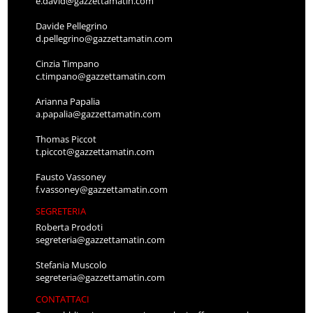
e.david@gazzettamatin.com
Davide Pellegrino
d.pellegrino@gazzettamatin.com
Cinzia Timpano
c.timpano@gazzettamatin.com
Arianna Papalia
a.papalia@gazzettamatin.com
Thomas Piccot
t.piccot@gazzettamatin.com
Fausto Vassoney
f.vassoney@gazzettamatin.com
SEGRETERIA
Roberta Prodoti
segreteria@gazzettamatin.com
Stefania Muscolo
segreteria@gazzettamatin.com
CONTATTACI