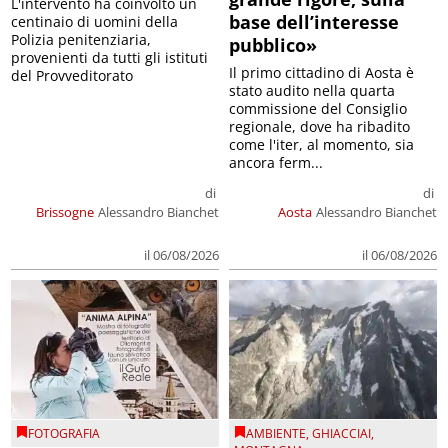
L'intervento ha coinvolto un
base dell’interesse
centinaio di uomini della
Polizia penitenziaria,
pubblico»
provenienti da tutti gli istituti
Il primo cittadino di Aosta è
del Provveditorato
stato audito nella quarta
commissione del Consiglio
regionale, dove ha ribadito
come l'iter, al momento, sia
ancora ferm...
di
di
Brissogne
Alessandro Bianchet
Aosta
Alessandro Bianchet
il 06/08/2026
il 06/08/2026
FOTOGRAFIA
AMBIENTE
,
GHIACCIAI
,