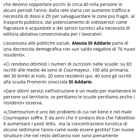
che devono sopportare picchi di circa 40 mila persone in
alcuni periodi l’anno: dalla rete viaria con aumento traffico e
necessità di dossi e Ztl per salvaguardare le zone più fragili, al
trasporto pubblico, dal potenziamento di sottoservizi come
fognature e acquedotti e dei servizi turistici alla necessità di
edilizia abitativa convenzionata per i lavoratori.
L’assessora alle politiche sociali,
Alessia Di Addario
parla di
una decrescita demografica con «un saldo negativo di 76 nuovi
residenti».
«Ci rendono ottimisti i numeri di iscrizioni nelle scuole: su 83
iscritti alle medie 44 sono di Courmayeur, 100 alla primaria,
dei 30 bimbi al nido, 20 sono residenti qui, 40 sono gli iscritti
alla scuola Proment» snocciola
Di Addario.
«Dare ottimi servizi nell’istruzione è un modo per mantenere le
persone sul territorio, se perdiamo le scuole perdiamo anche i
residenti» osserva.
«L’Overtourism è uno dei problemi di cui nel bene e nel male
Courmayeur soffre. È da anni che il sindaco dice che l’obiettivo
è aumentare i posti letto, ma la concentrazione turistica di
alcune settimane l’anno come vuole essere gestita? Con nuove
strutture che nel resto dell’anno non sono pienamente