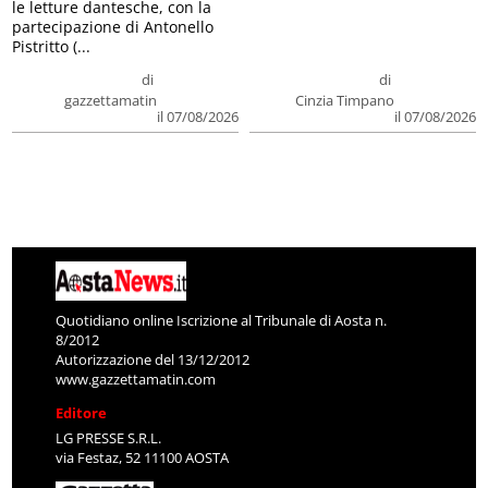
le letture dantesche, con la
partecipazione di Antonello
Pistritto (...
di
di
gazzettamatin
Cinzia Timpano
il 07/08/2026
il 07/08/2026
Quotidiano online Iscrizione al Tribunale di Aosta n.
8/2012
Autorizzazione del 13/12/2012
www.gazzettamatin.com
Editore
LG PRESSE S.R.L.
via Festaz, 52 11100 AOSTA