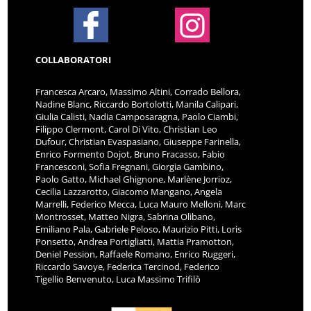
COLLABORATORI
Francesca Arcaro, Massimo Altini, Corrado Bellora,
Nadine Blanc, Riccardo Bortolotti, Manila Calipari,
Giulia Calisti, Nadia Camposaragna, Paolo Ciambi,
Filippo Clermont, Carol Di Vito, Christian Leo
Dufour, Christian Evaspasiano, Giuseppe Farinella,
Enrico Formento Dojot, Bruno Fracasso, Fabio
Francesconi, Sofia Fregnani, Giorgia Gambino,
Paolo Gatto, Michael Ghignone, Marlène Jorrioz,
Cecilia Lazzarotto, Giacomo Mangano, Angela
Marrelli, Federico Mecca, Luca Mauro Melloni, Marc
Montrosset, Matteo Nigra, Sabrina Olibano,
Emiliano Pala, Gabriele Peloso, Maurizio Pitti, Loris
Ponsetto, Andrea Portigliatti, Mattia Pramotton,
Deniel Pession, Raffaele Romano, Enrico Ruggeri,
Riccardo Savoye, Federica Tercinod, Federico
Tigellio Benvenuto, Luca Massimo Trifilò