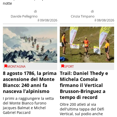
notte
di
di
Davide Pellegrino
Cinzia Timpano
il 09/08/2026
il 08/08/2026
MONTAGNA
SPORT
8 agosto 1786, la prima
Trail: Daniel Thedy e
ascensione del Monte
Michela Comola
Bianco: 240 anni fa
firmano il Vertical
nasceva l’alpinismo
Brusson-Bringuez a
tempo di record
I primi a raggiungere la vetta
del Monte Bianco furono
Oltre 200 atleti al via
Jacques Balmat e Michel
dell'ultima tappa del Défì
Gabriel Paccard
Vertical, sul podio anche