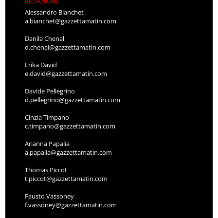
REDAZIONE
Alessandro Bianchet
a.bianchet@gazzettamatin.com
Danila Chenal
d.chenal@gazzettamatin.com
Erika David
e.david@gazzettamatin.com
Davide Pellegrino
d.pellegrino@gazzettamatin.com
Cinzia Timpano
c.timpano@gazzettamatin.com
Arianna Papalia
a.papalia@gazzettamatin.com
Thomas Piccot
t.piccot@gazzettamatin.com
Fausto Vassoney
f.vassoney@gazzettamatin.com