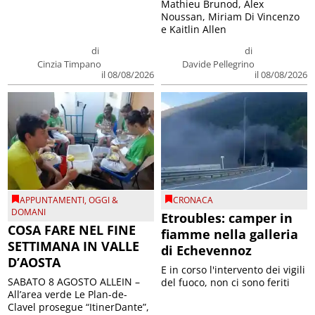
Mathieu Brunod, Alex
Noussan, Miriam Di Vincenzo
e Kaitlin Allen
di
di
Cinzia Timpano
Davide Pellegrino
il 08/08/2026
il 08/08/2026
APPUNTAMENTI
,
OGGI &
CRONACA
DOMANI
Etroubles: camper in
COSA FARE NEL FINE
fiamme nella galleria
SETTIMANA IN VALLE
di Echevennoz
D’AOSTA
E in corso l'intervento dei vigili
SABATO 8 AGOSTO ALLEIN –
del fuoco, non ci sono feriti
All’area verde Le Plan-de-
Clavel prosegue “ItinerDante”,