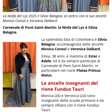
La Ninfa del Lys 2025 è Silvia Balagna, al centro con le sue ancelle
Monica Consol e Veronica Dalbard
Carnevale di Pont-Saint-Martin: la Ninfa del Lys è Silvia
Balagna.
La splendida fata di Colombera è
Silvia
Balagna
, accompagnata dalle ancelle
Monica Consol
e
Veronica Dalbard
.
Silvia, 38 anni, è mamma di
Ester
e
Adele
, ed è da sempre partecipe al
Carnevale di Pont-Saint-Martin, in
particolare nel rione
Platea Primus
Maius.
Le ancelle insegnanti del
rione Fundus Tauri
Monica (26) e Veronica (24) sono
insegnanti delle scuole primarie e da
sempre sfilano con il rione Fundus
Tauri.