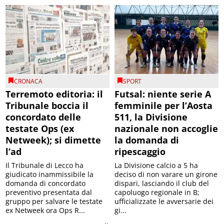
CRONACA
SPORT
Terremoto editoria: il
Futsal: niente serie A
Tribunale boccia il
femminile per l’Aosta
concordato delle
511, la Divisione
testate Ops (ex
nazionale non accoglie
Netweek); si dimette
la domanda di
l’ad
ripescaggio
Il Tribunale di Lecco ha
La Divisione calcio a 5 ha
giudicato inammissibile la
deciso di non varare un girone
domanda di concordato
dispari, lasciando il club del
preventivo presentata dal
capoluogo regionale in B;
gruppo per salvare le testate
ufficializzate le avversarie dei
ex Netweek ora Ops R...
gi...