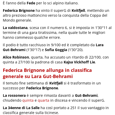
È l’anno della
Fede
per lo sci alpino italiano.
Federica Brignone
ha vinto il superG di
Kvitfjell
, mettendo un
altro prezioso mattoncino verso la conquista della Coppa del
Mondo generale.
La valdostana
, scesa con il numero 6, si è imposta in 1’30″11 al
termine di una gara tiratissima, nella quale tutte le migliori
hanno commesso qualche errore.
Il podio è tutto racchiuso in 9/100 ed è completato da
Lara
Gut-Behrami
(1’30″17) e
Sofia Goggia
(1’30″20).
Alice Robinson
, quarta, ha accusato un ritardo di 22/100, con
quinta a 27/100 la padrona di casa
Kajsa Vickhoff Lie
.
Federica Brignone allunga in classifica
generale su Lara Gut-Behrami
Il temuto fine settimana di
Kvitfjell
si è trasformato in un
successo per
Federica Brignone
.
La rossonera
è sempre rimasta davanti a
Gut-Behrami
,
chiudendo
quinta
e
quarta
in discesa e vincendo il superG.
La 34enne di La Salle
ha così portato a 251 il suo vantaggio in
classifica generale sulla ticinese.