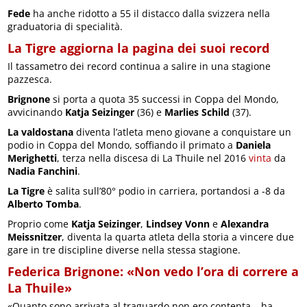
Fede
ha anche ridotto a 55 il distacco dalla svizzera nella
graduatoria di specialità.
La Tigre aggiorna la pagina dei suoi record
Il tassametro dei record continua a salire in una stagione
pazzesca.
Brignone
si porta a quota 35 successi in Coppa del Mondo,
avvicinando
Katja Seizinger
(36) e
Marlies Schild
(37).
La valdostana
diventa l’atleta meno giovane a conquistare un
podio in Coppa del Mondo, soffiando il primato a
Daniela
Merighetti
, terza nella discesa di La Thuile nel 2016
vinta
da
Nadia Fanchini
.
La Tigre
è salita sull’80° podio in carriera, portandosi a -8 da
Alberto Tomba
.
Proprio come
Katja Seizinger
,
Lindsey Vonn
e
Alexandra
Meissnitzer
, diventa la quarta atleta della storia a vincere due
gare in tre discipline diverse nella stessa stagione.
Federica Brignone: «Non vedo l’ora di correre a
La Thuile»
«Quanto sono arrivata al traguardo non ero contenta – ha