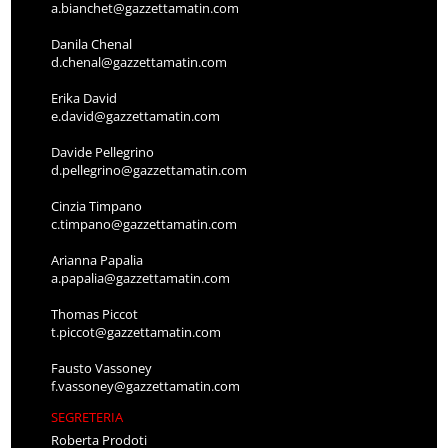
a.bianchet@gazzettamatin.com
Danila Chenal
d.chenal@gazzettamatin.com
Erika David
e.david@gazzettamatin.com
Davide Pellegrino
d.pellegrino@gazzettamatin.com
Cinzia Timpano
c.timpano@gazzettamatin.com
Arianna Papalia
a.papalia@gazzettamatin.com
Thomas Piccot
t.piccot@gazzettamatin.com
Fausto Vassoney
f.vassoney@gazzettamatin.com
SEGRETERIA
Roberta Prodoti