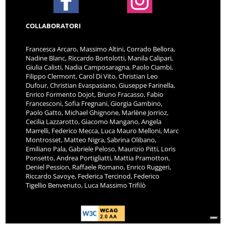
COLLABORATORI
Francesca Arcaro, Massimo Altini, Corrado Bellora,
Nadine Blanc, Riccardo Bortolotti, Manila Calipari,
Giulia Calisti, Nadia Camposaragna, Paolo Ciambi,
Filippo Clermont, Carol Di Vito, Christian Leo
Dufour, Christian Evaspasiano, Giuseppe Farinella,
Enrico Formento Dojot, Bruno Fracasso, Fabio
Francesconi, Sofia Fregnani, Giorgia Gambino,
Paolo Gatto, Michael Ghignone, Marlène Jorrioz,
Cecilia Lazzarotto, Giacomo Mangano, Angela
Marrelli, Federico Mecca, Luca Mauro Melloni, Marc
Montrosset, Matteo Nigra, Sabrina Olibano,
Emiliano Pala, Gabriele Peloso, Maurizio Pitti, Loris
Ponsetto, Andrea Portigliatti, Mattia Pramotton,
Deniel Pession, Raffaele Romano, Enrico Ruggeri,
Riccardo Savoye, Federica Tercinod, Federico
Tigellio Benvenuto, Luca Massimo Trifilò