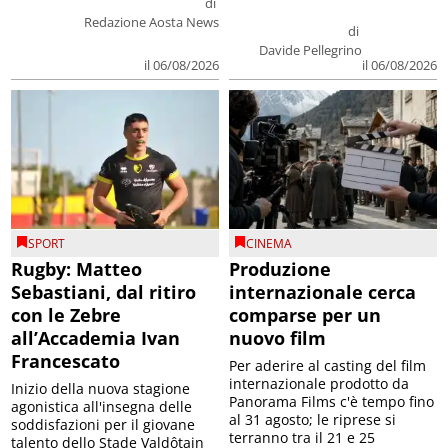
di
Redazione Aosta News
di
Davide Pellegrino
il 06/08/2026
il 06/08/2026
SPORT
CINEMA
Rugby: Matteo
Produzione
Sebastiani, dal ritiro
internazionale cerca
con le Zebre
comparse per un
all’Accademia Ivan
nuovo film
Francescato
Per aderire al casting del film
internazionale prodotto da
Inizio della nuova stagione
Panorama Films c'è tempo fino
agonistica all'insegna delle
al 31 agosto; le riprese si
soddisfazioni per il giovane
terranno tra il 21 e 25
talento dello Stade Valdôtain