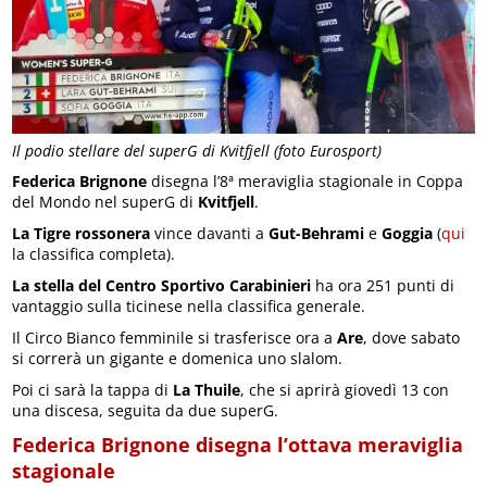
Il podio stellare del superG di Kvitfjell (foto Eurosport)
Federica Brignone
disegna l’8ª meraviglia stagionale in Coppa
del Mondo nel superG di
Kvitfjell
.
La Tigre rossonera
vince davanti a
Gut-Behrami
e
Goggia
(
qui
la classifica completa).
La stella del Centro Sportivo Carabinieri
ha ora 251 punti di
vantaggio sulla ticinese nella classifica generale.
Il Circo Bianco femminile si trasferisce ora a
Are
, dove sabato
si correrà un gigante e domenica uno slalom.
Poi ci sarà la tappa di
La Thuile
, che si aprirà giovedì 13 con
una discesa, seguita da due superG.
Federica Brignone disegna l’ottava meraviglia
stagionale