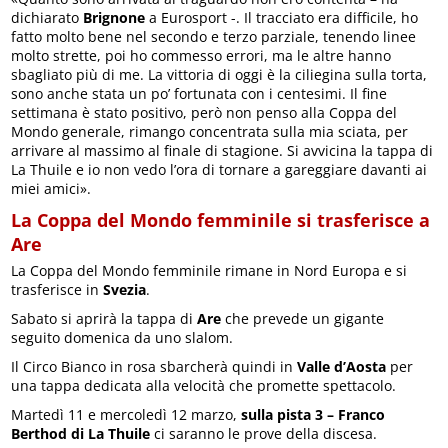
dichiarato
Brignone
a Eurosport -. Il tracciato era difficile, ho
fatto molto bene nel secondo e terzo parziale, tenendo linee
molto strette, poi ho commesso errori, ma le altre hanno
sbagliato più di me. La vittoria di oggi è la ciliegina sulla torta,
sono anche stata un po’ fortunata con i centesimi. Il fine
settimana è stato positivo, però non penso alla Coppa del
Mondo generale, rimango concentrata sulla mia sciata, per
arrivare al massimo al finale di stagione. Si avvicina la tappa di
La Thuile e io non vedo l’ora di tornare a gareggiare davanti ai
miei amici».
La Coppa del Mondo femminile si trasferisce a
Are
La Coppa del Mondo femminile rimane in Nord Europa e si
trasferisce in
Svezia
.
Sabato si aprirà la tappa di
Are
che prevede un gigante
seguito domenica da uno slalom.
Il Circo Bianco in rosa sbarcherà quindi in
Valle d’Aosta
per
una tappa dedicata alla velocità che promette spettacolo.
Martedì 11 e mercoledì 12 marzo,
sulla pista 3 – Franco
Berthod di La Thuile
ci saranno le prove della discesa.