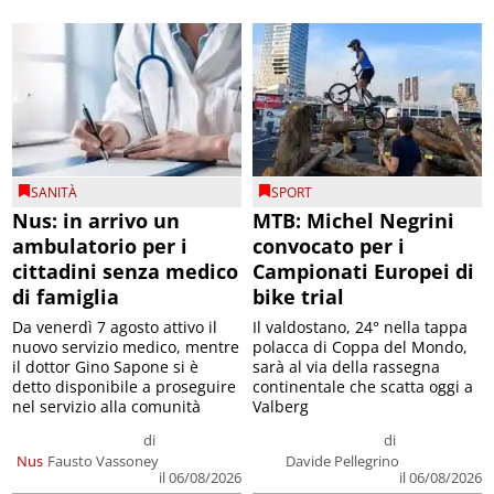
SANITÀ
SPORT
Nus: in arrivo un
MTB: Michel Negrini
ambulatorio per i
convocato per i
cittadini senza medico
Campionati Europei di
di famiglia
bike trial
Da venerdì 7 agosto attivo il
Il valdostano, 24° nella tappa
nuovo servizio medico, mentre
polacca di Coppa del Mondo,
il dottor Gino Sapone si è
sarà al via della rassegna
detto disponibile a proseguire
continentale che scatta oggi a
nel servizio alla comunità
Valberg
di
di
Nus
Fausto Vassoney
Davide Pellegrino
il 06/08/2026
il 06/08/2026