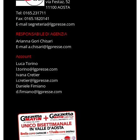
via Festaz, 52
11100 AOSTA
Tel: 0165.231711
Fax: 0165.1820141
E-mail
segreteria@lgpresse.com
RESPONSABILE DI AGENZIA
Arianna Gori Chisari
E-mail
a.chisari@lgpresse.com
Account
Luca Torino
l.torino@lgpresse.com
Ivana Cretier
i.cretier@lgpresse.com
Daniele Fimiano
d.fimiano@lgpresse.com