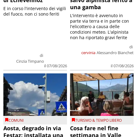
di Echevennoz
salvo alpinista ferito a
una gamba
E in corso l'intervento dei vigili
del fuoco, non ci sono feriti
L'intervento è avvenuto in
parte via terra e in parte con
l'elicottero a causa delle
condizioni meteo. L'alpinista
non ha riportato gravi ferite
di
cervinia
Alessandro Bianchet
di
Cinzia Timpano
il 07/08/2026
il 07/08/2026
COMUNI
TURISMO & TEMPO LIBERO
Aosta, degrado in via
Cosa fare nel fine
Festaz: installata una
settimana in Valle