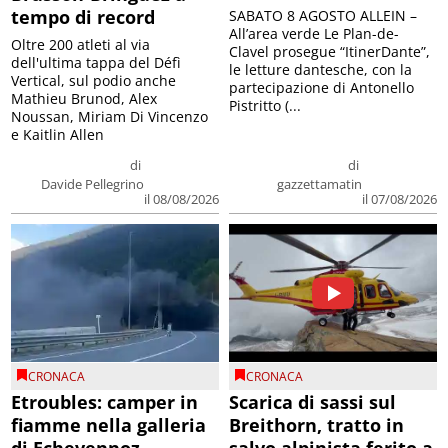
tempo di record
SABATO 8 AGOSTO ALLEIN –
All’area verde Le Plan-de-
Oltre 200 atleti al via
Clavel prosegue “ItinerDante”,
dell'ultima tappa del Défì
le letture dantesche, con la
Vertical, sul podio anche
partecipazione di Antonello
Mathieu Brunod, Alex
Pistritto (...
Noussan, Miriam Di Vincenzo
e Kaitlin Allen
di
di
Davide Pellegrino
gazzettamatin
il 08/08/2026
il 07/08/2026
CRONACA
CRONACA
Etroubles: camper in
Scarica di sassi sul
fiamme nella galleria
Breithorn, tratto in