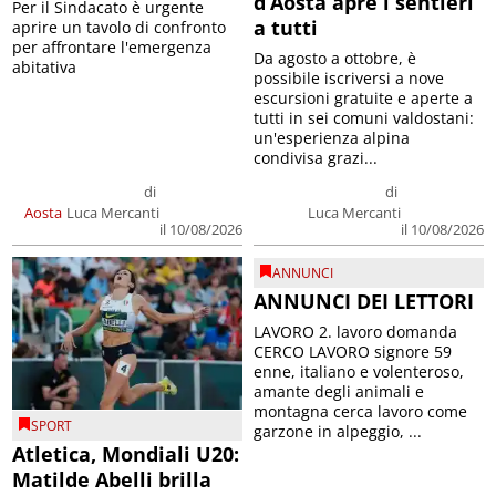
d’Aosta apre i sentieri
Per il Sindacato è urgente
a tutti
aprire un tavolo di confronto
per affrontare l'emergenza
Da agosto a ottobre, è
abitativa
possibile iscriversi a nove
escursioni gratuite e aperte a
tutti in sei comuni valdostani:
un'esperienza alpina
condivisa grazi...
di
di
Aosta
Luca Mercanti
Luca Mercanti
il 10/08/2026
il 10/08/2026
ANNUNCI
ANNUNCI DEI LETTORI
LAVORO 2. lavoro domanda
CERCO LAVORO signore 59
enne, italiano e volenteroso,
amante degli animali e
montagna cerca lavoro come
SPORT
garzone in alpeggio, ...
Atletica, Mondiali U20:
Matilde Abelli brilla