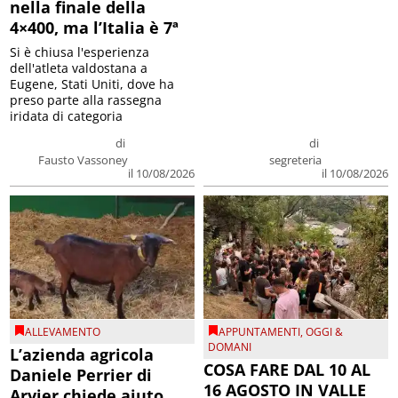
nella finale della
4×400, ma l’Italia è 7ª
Si è chiusa l'esperienza
dell'atleta valdostana a
Eugene, Stati Uniti, dove ha
preso parte alla rassegna
iridata di categoria
di
di
Fausto Vassoney
segreteria
il 10/08/2026
il 10/08/2026
ALLEVAMENTO
APPUNTAMENTI
,
OGGI &
DOMANI
L’azienda agricola
COSA FARE DAL 10 AL
Daniele Perrier di
16 AGOSTO IN VALLE
Arvier chiede aiuto