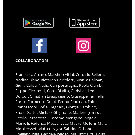
COLLABORATORI
Francesca Arcaro, Massimo Altini, Corrado Bellora,
Nadine Blanc, Riccardo Bortolotti, Manila Calipari,
Giulia Calisti, Nadia Camposaragna, Paolo Ciambi,
Filippo Clermont, Carol Di Vito, Christian Leo
Dufour, Christian Evaspasiano, Giuseppe Farinella,
Enrico Formento Dojot, Bruno Fracasso, Fabio
Francesconi, Sofia Fregnani, Giorgia Gambino,
Paolo Gatto, Michael Ghignone, Marlène Jorrioz,
Cecilia Lazzarotto, Giacomo Mangano, Angela
Marrelli, Federico Mecca, Luca Mauro Melloni, Marc
Montrosset, Matteo Nigra, Sabrina Olibano,
Emiliano Pala, Gabriele Peloso, Maurizio Pitti, Loris