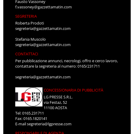
Fausto Vassoney
f.vassoney@gazzettamatin.com
SEGRETERIA
Roberta Prodoti
segreteria@gazzettamatin.com
Stefania Muscolo
segreteria@gazzettamatin.com
CONTATTACI
Per pubblicazione annunci, necrologi, offro e cerco lavoro,
contattare la segreteria al numero: 0165/231711
segreteria@gazzettamatin.com
CONCESSIONARIA DI PUBBLICITÀ
LG PRESSE S.R.L.
via Festaz, 52
11100 AOSTA
Tel: 0165.231711
Fax: 0165.1820141
E-mail
segreteria@lgpresse.com
RESPONSABILE DI AGENZIA