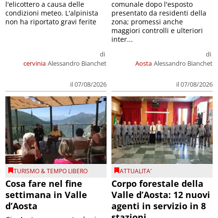
l'elicottero a causa delle
comunale dopo l'esposto
condizioni meteo. L'alpinista
presentato da residenti della
non ha riportato gravi ferite
zona; promessi anche
maggiori controlli e ulteriori
inter...
di
di
cervinia
Alessandro Bianchet
Aosta
Alessandro Bianchet
il 07/08/2026
il 07/08/2026
TURISMO & TEMPO LIBERO
ATTUALITA'
Cosa fare nel fine
Corpo forestale della
settimana in Valle
Valle d’Aosta: 12 nuovi
d’Aosta
agenti in servizio in 8
stazioni