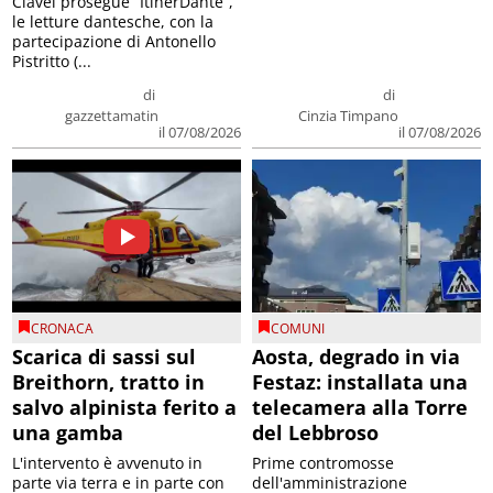
Clavel prosegue “ItinerDante”,
le letture dantesche, con la
partecipazione di Antonello
Pistritto (...
di
di
gazzettamatin
Cinzia Timpano
il 07/08/2026
il 07/08/2026
CRONACA
COMUNI
Scarica di sassi sul
Aosta, degrado in via
Breithorn, tratto in
Festaz: installata una
salvo alpinista ferito a
telecamera alla Torre
una gamba
del Lebbroso
L'intervento è avvenuto in
Prime contromosse
parte via terra e in parte con
dell'amministrazione