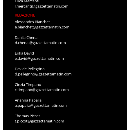
Luca Mercanti
l.mercanti@gazzettamatin.com
REDAZIONE
Alessandro Bianchet
a.bianchet@gazzettamatin.com
Danila Chenal
d.chenal@gazzettamatin.com
Erika David
e.david@gazzettamatin.com
Davide Pellegrino
d.pellegrino@gazzettamatin.com
Cinzia Timpano
c.timpano@gazzettamatin.com
Arianna Papalia
a.papalia@gazzettamatin.com
Thomas Piccot
t.piccot@gazzettamatin.com