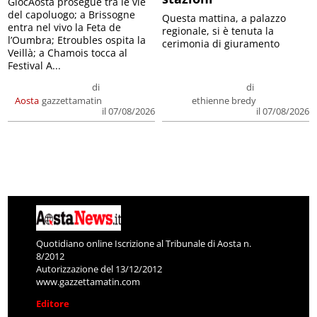
GiocAosta prosegue tra le vie
del capoluogo; a Brissogne
Questa mattina, a palazzo
entra nel vivo la Feta de
regionale, si è tenuta la
l’Oumbra; Etroubles ospita la
cerimonia di giuramento
Veillà; a Chamois tocca al
Festival A...
di
di
Aosta
gazzettamatin
ethienne bredy
il 07/08/2026
il 07/08/2026
Quotidiano online Iscrizione al Tribunale di Aosta n.
8/2012
Autorizzazione del 13/12/2012
www.gazzettamatin.com
Editore