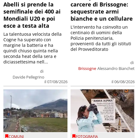
Abelli si prende la
carcere di Brissogne:
semifinale dei 400 ai
sequestrate armi
Mondiali U20 e poi
bianche e un cellulare
esce a testa alta
L'intervento ha coinvolto un
centinaio di uomini della
La talentuosa velocista della
Polizia penitenziaria,
Cogne ha superato con
provenienti da tutti gli istituti
margine la batteria e ha
del Provveditorato
quindi chiuso quinta nella
seconda heat della sera e
diciassettesima nell...
di
Brissogne
Alessandro Bianchet
di
Davide Pellegrino
il 07/08/2026
il 06/08/2026
COMUNI
FOTOGRAFIA