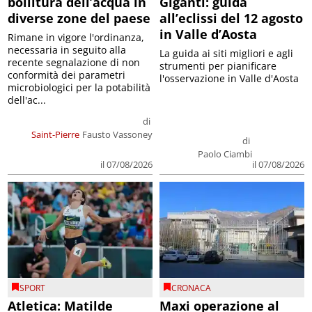
bollitura dell’acqua in
Giganti: guida
diverse zone del paese
all’eclissi del 12 agosto
in Valle d’Aosta
Rimane in vigore l'ordinanza,
necessaria in seguito alla
La guida ai siti migliori e agli
recente segnalazione di non
strumenti per pianificare
conformità dei parametri
l'osservazione in Valle d'Aosta
microbiologici per la potabilità
dell'ac...
di
Saint-Pierre
Fausto Vassoney
di
Paolo Ciambi
il 07/08/2026
il 07/08/2026
SPORT
CRONACA
Atletica: Matilde
Maxi operazione al