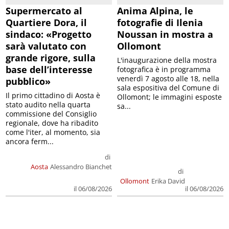
Supermercato al
Anima Alpina, le
Quartiere Dora, il
fotografie di Ilenia
sindaco: «Progetto
Noussan in mostra a
sarà valutato con
Ollomont
grande rigore, sulla
L'inaugurazione della mostra
base dell’interesse
fotografica è in programma
venerdì 7 agosto alle 18, nella
pubblico»
sala espositiva del Comune di
Il primo cittadino di Aosta è
Ollomont; le immagini esposte
stato audito nella quarta
sa...
commissione del Consiglio
regionale, dove ha ribadito
come l'iter, al momento, sia
ancora ferm...
di
Aosta
Alessandro Bianchet
di
Ollomont
Erika David
il 06/08/2026
il 06/08/2026