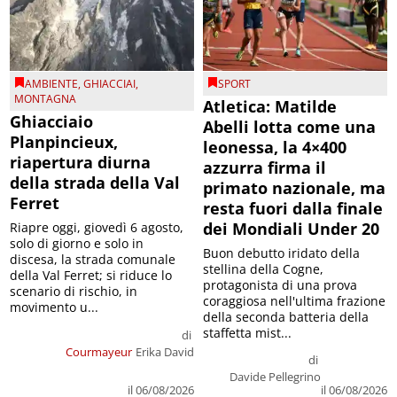
AMBIENTE
,
GHIACCIAI
,
SPORT
MONTAGNA
Atletica: Matilde
Ghiacciaio
Abelli lotta come una
Planpincieux,
leonessa, la 4×400
riapertura diurna
azzurra firma il
della strada della Val
primato nazionale, ma
Ferret
resta fuori dalla finale
dei Mondiali Under 20
Riapre oggi, giovedì 6 agosto,
solo di giorno e solo in
Buon debutto iridato della
discesa, la strada comunale
stellina della Cogne,
della Val Ferret; si riduce lo
protagonista di una prova
scenario di rischio, in
coraggiosa nell'ultima frazione
movimento u...
della seconda batteria della
staffetta mist...
di
Courmayeur
Erika David
di
Davide Pellegrino
il 06/08/2026
il 06/08/2026