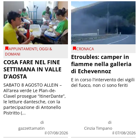
APPUNTAMENTI
,
OGGI &
CRONACA
DOMANI
Etroubles: camper in
COSA FARE NEL FINE
fiamme nella galleria
SETTIMANA IN VALLE
di Echevennoz
D’AOSTA
E in corso l'intervento dei vigili
SABATO 8 AGOSTO ALLEIN –
del fuoco, non ci sono feriti
All’area verde Le Plan-de-
Clavel prosegue “ItinerDante”,
le letture dantesche, con la
partecipazione di Antonello
Pistritto (...
di
di
gazzettamatin
Cinzia Timpano
il 07/08/2026
il 07/08/2026