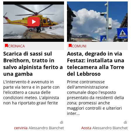
CRONACA
COMUNI
Scarica di sassi sul
Aosta, degrado in via
Breithorn, tratto in
Festaz: installata una
salvo alpinista ferito a
telecamera alla Torre
una gamba
del Lebbroso
L'intervento è avvenuto in
Prime contromosse
parte via terra e in parte con
dell'amministrazione
l'elicottero a causa delle
comunale dopo l'esposto
condizioni meteo. L'alpinista
presentato da residenti della
non ha riportato gravi ferite
zona; promessi anche
maggiori controlli e ulteriori
inter...
di
di
cervinia
Alessandro Bianchet
Aosta
Alessandro Bianchet