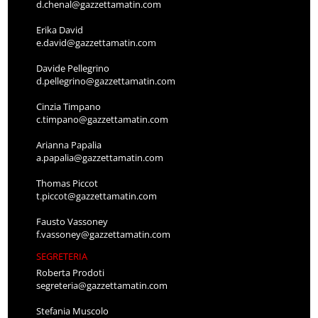
d.chenal@gazzettamatin.com
Erika David
e.david@gazzettamatin.com
Davide Pellegrino
d.pellegrino@gazzettamatin.com
Cinzia Timpano
c.timpano@gazzettamatin.com
Arianna Papalia
a.papalia@gazzettamatin.com
Thomas Piccot
t.piccot@gazzettamatin.com
Fausto Vassoney
f.vassoney@gazzettamatin.com
SEGRETERIA
Roberta Prodoti
segreteria@gazzettamatin.com
Stefania Muscolo