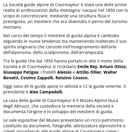
La Società guide alpine di Courmayeur è stata una delle prime
realtà di professionisti della montagna: nacque nel 1850 con lo
scopo di concretizzare, mediante una struttura fissa e
prestigiosa, un mestiere che era diventato il perno del turismo
montano.
Nel corso del tempo il mestiere di guida alpina è cambiato
seguendo le nuove tendenze ma mantenendo inalterato il suo
spirito originario che consiste nell’insegnamento dell’arte
dell’alpinismo, dello scialpinismo, dell’arrampicata.
Tra le guide che dal 1850 hanno portato in alto il nome della
Società e di Courmayeur si ricordano
Emile Rey, Arturo Ottoz,
Giuseppe Petigax
, i fratelli
Alessio
e
Attilio Ollier, Walter
Bonatti, Cosimo Zappelli, Renzino Cosson.
Oggi sono 45 le guide apine in attività e 12 le guide emerite. Il
presidente è
Alex Campedelli.
La casa delle guide di Courmayeur è il Museo Alpino Duca
degli Abruzzi, che custodisce la memoria della società e
documenta l’origine e lo sviluppo del mestiere di guida.
Le sale espositive del Museo presentano un ricco patrimonio
costituito da documenti, fotografie, attrezzature alpinistiche e
cimeli appartenuti alle guide alpine di Courmayeur come i