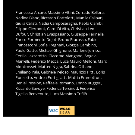
Francesca Arcaro, Massimo Altini, Corrado Bellora,
Nadine Blanc, Riccardo Bortolotti, Manila Calipari,
Giulia Calisti, Nadia Camposaragna, Paolo Ciambi,
Filippo Clermont, Carol Di Vito, Christian Leo
Dufour, Christian Evaspasiano, Giuseppe Farinella,
Enrico Formento Dojot, Bruno Fracasso, Fabio
Francesconi, Sofia Fregnani, Giorgia Gambino,
Paolo Gatto, Michael Ghignone, Marlène Jorrioz,
Cecilia Lazzarotto, Giacomo Mangano, Angela
Marrelli, Federico Mecca, Luca Mauro Melloni, Marc
Montrosset, Matteo Nigra, Sabrina Olibano,
Emiliano Pala, Gabriele Peloso, Maurizio Pitti, Loris
Ponsetto, Andrea Portigliatti, Mattia Pramotton,
Deniel Pession, Raffaele Romano, Enrico Ruggeri,
Riccardo Savoye, Federica Tercinod, Federico
Tigellio Benvenuto, Luca Massimo Trifilò