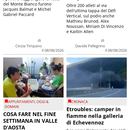
del Monte Bianco furono
Oltre 200 atleti al via
Jacques Balmat e Michel
dell'ultima tappa del Défì
Gabriel Paccard
Vertical, sul podio anche
Mathieu Brunod, Alex
Noussan, Miriam Di Vincenzo
e Kaitlin Allen
di
di
Cinzia Timpano
Davide Pellegrino
il 08/08/2026
il 08/08/2026
APPUNTAMENTI
,
OGGI &
CRONACA
DOMANI
Etroubles: camper in
COSA FARE NEL FINE
fiamme nella galleria
SETTIMANA IN VALLE
di Echevennoz
D’AOSTA