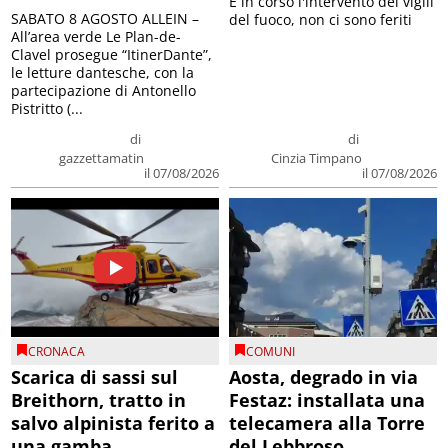
E in corso l'intervento dei vigili
SABATO 8 AGOSTO ALLEIN –
del fuoco, non ci sono feriti
All’area verde Le Plan-de-
Clavel prosegue “ItinerDante”,
le letture dantesche, con la
partecipazione di Antonello
Pistritto (...
di
di
gazzettamatin
Cinzia Timpano
il 07/08/2026
il 07/08/2026
CRONACA
COMUNI
Scarica di sassi sul
Aosta, degrado in via
Breithorn, tratto in
Festaz: installata una
salvo alpinista ferito a
telecamera alla Torre
una gamba
del Lebbroso