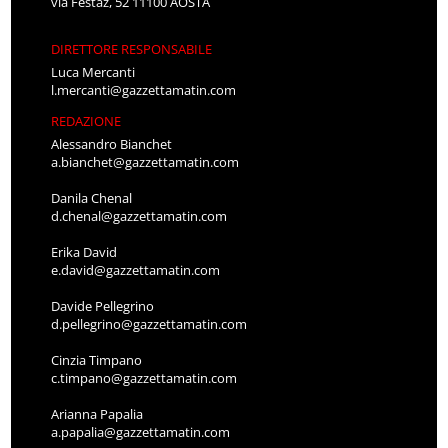
via Festaz, 52 11100 AOSTA
DIRETTORE RESPONSABILE
Luca Mercanti
l.mercanti@gazzettamatin.com
REDAZIONE
Alessandro Bianchet
a.bianchet@gazzettamatin.com
Danila Chenal
d.chenal@gazzettamatin.com
Erika David
e.david@gazzettamatin.com
Davide Pellegrino
d.pellegrino@gazzettamatin.com
Cinzia Timpano
c.timpano@gazzettamatin.com
Arianna Papalia
a.papalia@gazzettamatin.com