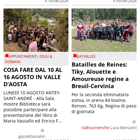
il 09/08/2026
il 10/08/2026
APPUNTAMENTI
,
OGGI &
BATAILLES
DOMANI
Batailles de Reines:
COSA FARE DAL 10 AL
Tiky, Alouette e
16 AGOSTO IN VALLE
Amoureuse regine a
D’AOSTA
Breuil-Cervinia
LUNEDÌ 10 AGOSTO ANTEY-
Per la seconda eliminatoria
SAINT-ANDRÉ - Alla Sala
estiva, in arena 84 bovine.
mostre Biblioteca sarà
Reinon, 763 Kg, Regina di peso
possibile partecipare alla
di giornata
presentazione del libro di
Maria Vassallo ed Enrico F...
di
Valtournenche
Luca Mercanti
di
gazzettamatin