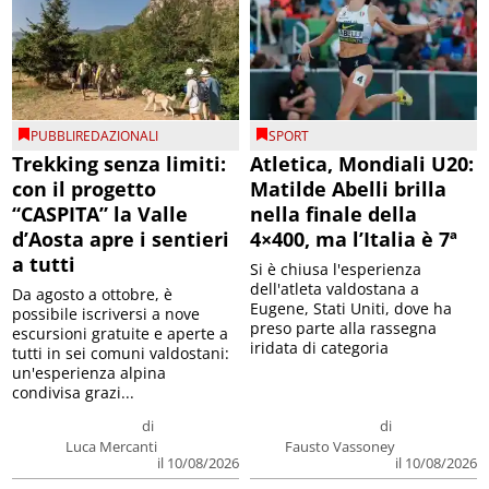
PUBBLIREDAZIONALI
SPORT
Trekking senza limiti:
Atletica, Mondiali U20:
con il progetto
Matilde Abelli brilla
“CASPITA” la Valle
nella finale della
d’Aosta apre i sentieri
4×400, ma l’Italia è 7ª
a tutti
Si è chiusa l'esperienza
dell'atleta valdostana a
Da agosto a ottobre, è
Eugene, Stati Uniti, dove ha
possibile iscriversi a nove
preso parte alla rassegna
escursioni gratuite e aperte a
iridata di categoria
tutti in sei comuni valdostani:
un'esperienza alpina
condivisa grazi...
di
di
Luca Mercanti
Fausto Vassoney
il 10/08/2026
il 10/08/2026