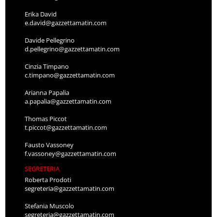
Erika David
e.david@gazzettamatin.com
Davide Pellegrino
d.pellegrino@gazzettamatin.com
Cinzia Timpano
c.timpano@gazzettamatin.com
Arianna Papalia
a.papalia@gazzettamatin.com
Thomas Piccot
t.piccot@gazzettamatin.com
Fausto Vassoney
f.vassoney@gazzettamatin.com
SEGRETERIA
Roberta Prodoti
segreteria@gazzettamatin.com
Stefania Muscolo
segreteria@gazzettamatin.com