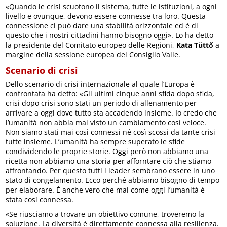
«Quando le crisi scuotono il sistema, tutte le istituzioni, a ogni
livello e ovunque, devono essere connesse tra loro. Questa
connessione ci può dare una stabilità orizzontale ed è di
questo che i nostri cittadini hanno bisogno oggi». Lo ha detto
la presidente del Comitato europeo delle Regioni,
Kata Tüttő
a
margine della sessione europea del Consiglio Valle.
Scenario di crisi
Dello scenario di crisi internazionale al quale l’Europa è
confrontata ha detto: «Gli ultimi cinque anni sfida dopo sfida,
crisi dopo crisi sono stati un periodo di allenamento per
arrivare a oggi dove tutto sta accadendo insieme. Io credo che
l’umanità non abbia mai visto un cambiamento così veloce.
Non siamo stati mai così connessi né così scossi da tante crisi
tutte insieme. L’umanità ha sempre superato le sfide
condividendo le proprie storie. Oggi però non abbiamo una
ricetta non abbiamo una storia per afforntare ciò che stiamo
affrontando. Per questo tutti i leader sembrano essere in uno
stato di congelamento. Ecco perché abbiamo bisogno di tempo
per elaborare. È anche vero che mai come oggi l’umanità è
stata così connessa.
«Se riusciamo a trovare un obiettivo comune, troveremo la
soluzione. La diversità è direttamente connessa alla resilienza.