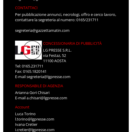
CONTATTACI
Per pubblicazione annunci, necrologi, offro e cerco lavoro,
contattare la segreteria al numero: 0165/231711
segreteria@gazzettamatin.com
CONCESSIONARIA DI PUBBLICITÀ
LG PRESSE S.R.L.
via Festaz, 52
11100 AOSTA
Tel: 0165.231711
Fax: 0165.1820141
E-mail
segreteria@lgpresse.com
RESPONSABILE DI AGENZIA
Arianna Gori Chisari
E-mail
a.chisari@lgpresse.com
Account
Luca Torino
l.torino@lgpresse.com
Ivana Cretier
i.cretier@lgpresse.com