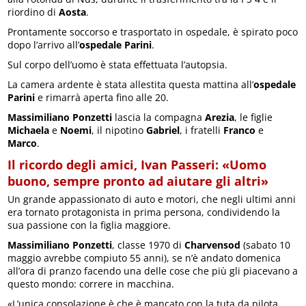
riordino di
Aosta
.
Prontamente soccorso e trasportato in ospedale, è spirato poco
dopo l’arrivo all’
ospedale Parini
.
Sul corpo dell’uomo è stata effettuata l’autopsia.
La camera ardente è stata allestita questa mattina all’
ospedale
Parini
e rimarrà aperta fino alle 20.
Massimiliano Ponzetti
lascia la compagna
Arezia
, le figlie
Michaela
e
Noemi
, il nipotino
Gabriel
, i fratelli
Franco
e
Marco
.
Il ricordo degli amici, Ivan Passeri: «Uomo
buono, sempre pronto ad aiutare gli altri»
Un grande appassionato di auto e motori, che negli ultimi anni
era tornato protagonista in prima persona, condividendo la
sua passione con la figlia maggiore.
Massimiliano Ponzetti
, classe 1970 di
Charvensod
(sabato 10
maggio avrebbe compiuto 55 anni), se n’è andato domenica
all’ora di pranzo facendo una delle cose che più gli piacevano a
questo mondo: correre in macchina.
«L’unica consolazione è che è mancato con la tuta da pilota