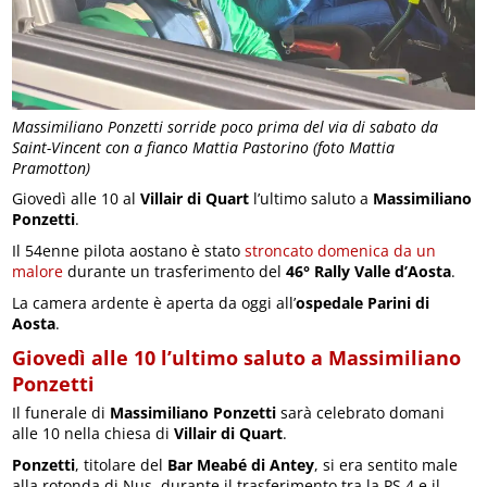
Massimiliano Ponzetti sorride poco prima del via di sabato da
Saint-Vincent con a fianco Mattia Pastorino (foto Mattia
Pramotton)
Giovedì alle 10 al
Villair di Quart
l’ultimo saluto a
Massimiliano
Ponzetti
.
Il 54enne pilota aostano è stato
stroncato domenica da un
malore
durante un trasferimento del
46° Rally Valle d’Aosta
.
La camera ardente è aperta da oggi all’
ospedale Parini di
Aosta
.
Giovedì alle 10 l’ultimo saluto a Massimiliano
Ponzetti
Il funerale di
Massimiliano Ponzetti
sarà celebrato domani
alle 10 nella chiesa di
Villair di Quart
.
Ponzetti
, titolare del
Bar Meabé di Antey
, si era sentito male
alla rotonda di Nus, durante il trasferimento tra la PS 4 e il