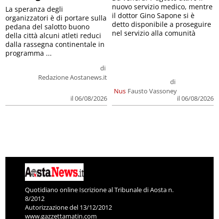
nuovo servizio medico, mentre
La speranza degli
il dottor Gino Sapone si è
organizzatori è di portare sulla
detto disponibile a proseguire
pedana del salotto buono
nel servizio alla comunità
della città alcuni atleti reduci
dalla rassegna continentale in
programma ...
di
Redazione Aostanews.it
di
Nus
Fausto Vassoney
il 06/08/2026
il 06/08/2026
Quotidiano online Iscrizione al Tribunale di Aosta n.
8/2012
Autorizzazione del 13/12/2012
www.gazzettamatin.com