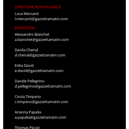
DIRETTORE RESPONSABILE
Luca Mercanti
l.mercanti@gazzettamatin.com
REDAZIONE
Alessandro Bianchet
a.bianchet@gazzettamatin.com
Danila Chenal
d.chenal@gazzettamatin.com
Erika David
e.david@gazzettamatin.com
Davide Pellegrino
d.pellegrino@gazzettamatin.com
Cinzia Timpano
c.timpano@gazzettamatin.com
Arianna Papalia
a.papalia@gazzettamatin.com
Thomas Piccot