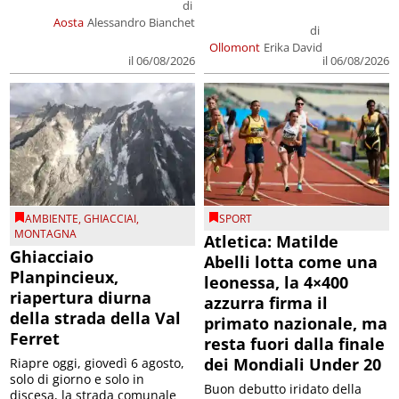
di
Aosta
Alessandro Bianchet
di
Ollomont
Erika David
il 06/08/2026
il 06/08/2026
AMBIENTE
,
GHIACCIAI
,
SPORT
MONTAGNA
Atletica: Matilde
Ghiacciaio
Abelli lotta come una
Planpincieux,
leonessa, la 4×400
riapertura diurna
azzurra firma il
della strada della Val
primato nazionale, ma
Ferret
resta fuori dalla finale
dei Mondiali Under 20
Riapre oggi, giovedì 6 agosto,
solo di giorno e solo in
Buon debutto iridato della
discesa, la strada comunale