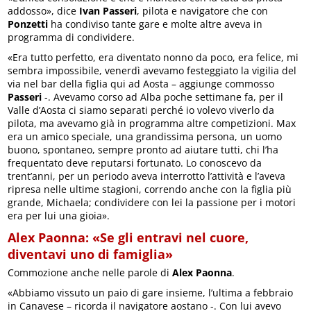
addosso», dice
Ivan Passeri
, pilota e navigatore che con
Ponzetti
ha condiviso tante gare e molte altre aveva in
programma di condividere.
«Era tutto perfetto, era diventato nonno da poco, era felice, mi
sembra impossibile, venerdì avevamo festeggiato la vigilia del
via nel bar della figlia qui ad Aosta – aggiunge commosso
Passeri
-. Avevamo corso ad Alba poche settimane fa, per il
Valle d’Aosta ci siamo separati perché io volevo viverlo da
pilota, ma avevamo già in programma altre competizioni. Max
era un amico speciale, una grandissima persona, un uomo
buono, spontaneo, sempre pronto ad aiutare tutti, chi l’ha
frequentato deve reputarsi fortunato. Lo conoscevo da
trent’anni, per un periodo aveva interrotto l’attività e l’aveva
ripresa nelle ultime stagioni, correndo anche con la figlia più
grande, Michaela; condividere con lei la passione per i motori
era per lui una gioia».
Alex Paonna: «Se gli entravi nel cuore,
diventavi uno di famiglia»
Commozione anche nelle parole di
Alex Paonna
.
«Abbiamo vissuto un paio di gare insieme, l’ultima a febbraio
in Canavese – ricorda il navigatore aostano -. Con lui avevo