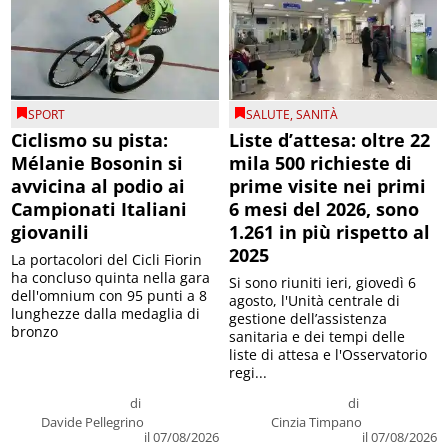
SPORT
SALUTE
,
SANITÀ
Ciclismo su pista:
Liste d’attesa: oltre 22
Mélanie Bosonin si
mila 500 richieste di
avvicina al podio ai
prime visite nei primi
Campionati Italiani
6 mesi del 2026, sono
giovanili
1.261 in più rispetto al
2025
La portacolori del Cicli Fiorin
ha concluso quinta nella gara
Si sono riuniti ieri, giovedì 6
dell'omnium con 95 punti a 8
agosto, l'Unità centrale di
lunghezze dalla medaglia di
gestione dell’assistenza
bronzo
sanitaria e dei tempi delle
liste di attesa e l'Osservatorio
regi...
di
di
Davide Pellegrino
Cinzia Timpano
il 07/08/2026
il 07/08/2026