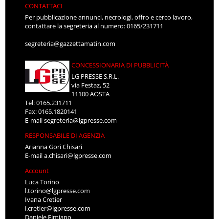
CONTATTACI
Per pubblicazione annunci, necrologi, offro e cerco lavoro,
contattare la segreteria al numero: 0165/231711
segreteria@gazzettamatin.com
CONCESSIONARIA DI PUBBLICITÀ
LG PRESSE S.R.L.
via Festaz, 52
11100 AOSTA
Tel: 0165.231711
Fax: 0165.1820141
E-mail
segreteria@lgpresse.com
RESPONSABILE DI AGENZIA
Arianna Gori Chisari
E-mail
a.chisari@lgpresse.com
Account
Luca Torino
l.torino@lgpresse.com
Ivana Cretier
i.cretier@lgpresse.com
Daniele Fimiano