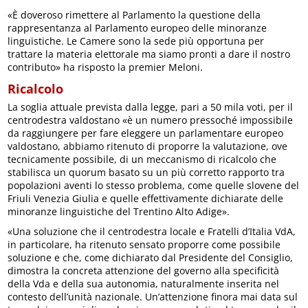
«È doveroso rimettere al Parlamento la questione della
rappresentanza al Parlamento europeo delle minoranze
linguistiche. Le Camere sono la sede più opportuna per
trattare la materia elettorale ma siamo pronti a dare il nostro
contributo» ha risposto la premier Meloni.
Ricalcolo
La soglia attuale prevista dalla legge, pari a 50 mila voti, per il
centrodestra valdostano «è un numero pressoché impossibile
da raggiungere per fare eleggere un parlamentare europeo
valdostano, abbiamo ritenuto di proporre la valutazione, ove
tecnicamente possibile, di un meccanismo di ricalcolo che
stabilisca un quorum basato su un più corretto rapporto tra
popolazioni aventi lo stesso problema, come quelle slovene del
Friuli Venezia Giulia e quelle effettivamente dichiarate delle
minoranze linguistiche del Trentino Alto Adige».
«Una soluzione che il centrodestra locale e Fratelli d’Italia VdA,
in particolare, ha ritenuto sensato proporre come possibile
soluzione e che, come dichiarato dal Presidente del Consiglio,
dimostra la concreta attenzione del governo alla specificità
della Vda e della sua autonomia, naturalmente inserita nel
contesto dell’unità nazionale. Un’attenzione finora mai data sul