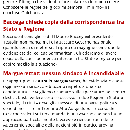
genere. Ritengo che si debba fare chiarezza in modo celere.
Conoscere le regole del gioco mi sembra il minimo» ha
concluso Guichardaz.
Baccega chiede copia della corrispondenza tra
Stato e Regione
Secondo il consigliere di FI Mauro Baccega«il presidente
Testolin non manca mai di attaccare Governo nazionale
quando cerca di mettersi al riparo da magagne come quelle
evidenziate dal collega Sammaritani. Chiederemo di avere
copia della corrispondenza intercorsa tra Stato e regione per
capire meglio la situazione».
Marguerettaz: nessun sindaco è incandidabile
Il capogruppo UV
Aurelio Marguerettaz
, ha evidenziato che «a
oggi, nessun sindaco è bloccato rispetto a una sua
candidatura. Se vogliamo ricamare sulle spaccature nel centro
destra, basta vedere cosa è successo in due Regioni a Statuto
speciale, il Friuli – dove gli assessori di una parte politica si
sono dimessi – e in Trentino-Alto Adige dopo il ricorso del
Governo Meloni sui terzi mandati: un Governo che non ha un
approccio particolarmente favorevole nei confronti delle
Autonomie speciali e delle Regioni più in particolare» ha