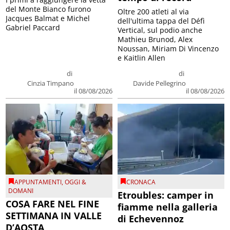
del Monte Bianco furono
Oltre 200 atleti al via
Jacques Balmat e Michel
dell'ultima tappa del Défì
Gabriel Paccard
Vertical, sul podio anche
Mathieu Brunod, Alex
Noussan, Miriam Di Vincenzo
e Kaitlin Allen
di
di
Cinzia Timpano
Davide Pellegrino
il 08/08/2026
il 08/08/2026
APPUNTAMENTI
,
OGGI &
CRONACA
DOMANI
Etroubles: camper in
COSA FARE NEL FINE
fiamme nella galleria
SETTIMANA IN VALLE
di Echevennoz
D’AOSTA