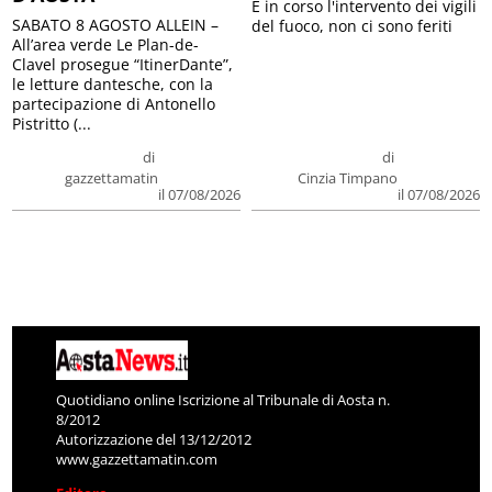
E in corso l'intervento dei vigili
SABATO 8 AGOSTO ALLEIN –
del fuoco, non ci sono feriti
All’area verde Le Plan-de-
Clavel prosegue “ItinerDante”,
le letture dantesche, con la
partecipazione di Antonello
Pistritto (...
di
di
gazzettamatin
Cinzia Timpano
il 07/08/2026
il 07/08/2026
Quotidiano online Iscrizione al Tribunale di Aosta n.
8/2012
Autorizzazione del 13/12/2012
www.gazzettamatin.com