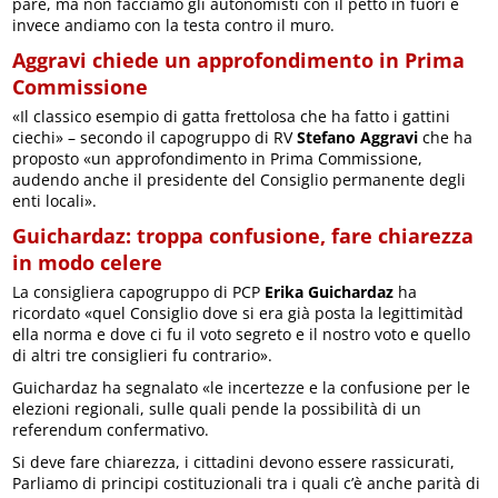
pare, ma non facciamo gli autonomisti con il petto in fuori e
invece andiamo con la testa contro il muro.
Aggravi chiede un approfondimento in Prima
Commissione
«Il classico esempio di gatta frettolosa che ha fatto i gattini
ciechi» – secondo il capogruppo di RV
Stefano Aggravi
che ha
proposto «un approfondimento in Prima Commissione,
audendo anche il presidente del Consiglio permanente degli
enti locali».
Guichardaz: troppa confusione, fare chiarezza
in modo celere
La consigliera capogruppo di PCP
Erika Guichardaz
ha
ricordato «quel Consiglio dove si era già posta la legittimitàd
ella norma e dove ci fu il voto segreto e il nostro voto e quello
di altri tre consiglieri fu contrario».
Guichardaz ha segnalato «le incertezze e la confusione per le
elezioni regionali, sulle quali pende la possibilità di un
referendum confermativo.
Si deve fare chiarezza, i cittadini devono essere rassicurati,
Parliamo di principi costituzionali tra i quali c’è anche parità di