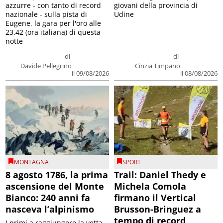
azzurre - con tanto di record
giovani della provincia di
nazionale - sulla pista di
Udine
Eugene, la gara per l'oro alle
23.42 (ora italiana) di questa
notte
di
di
Davide Pellegrino
Cinzia Timpano
il 09/08/2026
il 08/08/2026
MONTAGNA
SPORT
8 agosto 1786, la prima
Trail: Daniel Thedy e
ascensione del Monte
Michela Comola
Bianco: 240 anni fa
firmano il Vertical
nasceva l’alpinismo
Brusson-Bringuez a
tempo di record
I primi a raggiungere la vetta