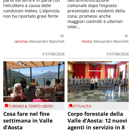
parte via terra e in parte con
dell'amministrazione
l'elicottero a causa delle
comunale dopo l'esposto
condizioni meteo. L'alpinista
presentato da residenti della
non ha riportato gravi ferite
zona; promessi anche
maggiori controlli e ulteriori
inter...
di
di
cervinia
Alessandro Bianchet
Aosta
Alessandro Bianchet
il 07/08/2026
il 07/08/2026
TURISMO & TEMPO LIBERO
ATTUALITA'
Cosa fare nel fine
Corpo forestale della
settimana in Valle
Valle d’Aosta: 12 nuovi
d’Aosta
agenti in servizio in 8