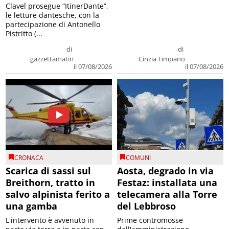
Clavel prosegue “ItinerDante”,
le letture dantesche, con la
partecipazione di Antonello
Pistritto (...
di
di
gazzettamatin
Cinzia Timpano
il 07/08/2026
il 07/08/2026
CRONACA
COMUNI
Scarica di sassi sul
Aosta, degrado in via
Breithorn, tratto in
Festaz: installata una
salvo alpinista ferito a
telecamera alla Torre
una gamba
del Lebbroso
L'intervento è avvenuto in
Prime contromosse