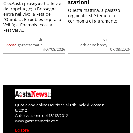
stazioni
GiocAosta prosegue tra le vie
del capoluogo; a Brissogne
Questa mattina, a palazzo
entra nel vivo la Feta de
regionale, si è tenuta la
l’Oumbra; Etroubles ospita la
cerimonia di giuramento
Veillà; a Chamois tocca al
Festival A...
di
di
Aosta
gazzettamatin
ethienne bredy
il 07/08/2026
il 07/08/2026
Quotidiano online Iscrizione al Tribunale di Aosta n.
8/2012
Autorizzazione del 13/12/2012
www.gazzettamatin.com
Editore