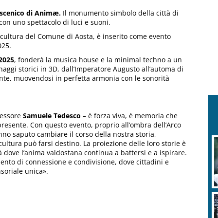
coscenico di Animæ.
Il monumento simbolo della città di
con uno spettacolo di luci e suoni.
 cultura del Comune di Aosta, è inserito come evento
025.
2025
, fonderà la musica house e la minimal techno a un
naggi storici in 3D, dall’Imperatore Augusto all’automa di
nte, muovendosi in perfetta armonia con le sonorità
sessore
Samuele Tedesco
– è forza viva, è memoria che
 presente. Con questo evento, proprio all’ombra dell’Arco
nno saputo cambiare il corso della nostra storia,
ltura può farsi destino. La proiezione delle loro storie è
là dove l’anima valdostana continua a battersi e a ispirare.
nto di connessione e condivisione, dove cittadini e
soriale unica».