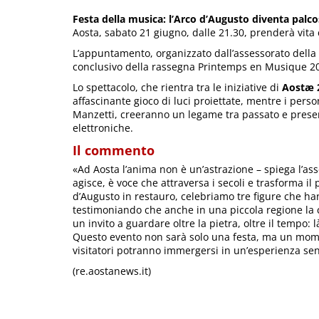
Festa della musica: l’Arco d’Augusto diventa pal
Aosta, sabato 21 giugno, dalle 21.30, prenderà vita 
L’appuntamento, organizzato dall’assessorato della
conclusivo della rassegna Printemps en Musique 2
Lo spettacolo, che rientra tra le iniziative di
Aostæ 
affascinante gioco di luci proiettate, mentre i perso
Manzetti, creeranno un legame tra passato e prese
elettroniche.
Il commento
«Ad Aosta l’anima non è un’astrazione – spiega l’as
agisce, è voce che attraversa i secoli e trasforma il
d’Augusto in restauro, celebriamo tre figure che ha
testimoniando che anche in una piccola regione la cu
un invito a guardare oltre la pietra, oltre il tempo: 
Questo evento non sarà solo una festa, ma un mome
visitatori potranno immergersi in un’esperienza sen
(re.aostanews.it)