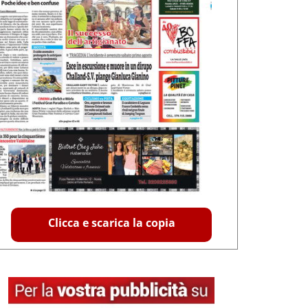
Clicca e scarica la copia