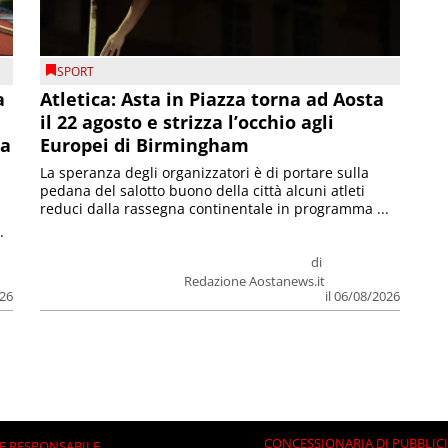
SPORT
a
Atletica: Asta in Piazza torna ad Aosta
il 22 agosto e strizza l’occhio agli
la
Europei di Birmingham
La speranza degli organizzatori è di portare sulla
pedana del salotto buono della città alcuni atleti
reduci dalla rassegna continentale in programma ...
.
di
Redazione Aostanews.it
026
il 06/08/2026
CONCESSIONARIA DI PUBBLIC
E RESPONSABILE