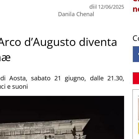
di
il
12/06/2025
n
Danila Chenal
C
’Arco d’Augusto diventa
mæ
di Aosta, sabato 21 giugno, dalle 21.30,
ci e suoni