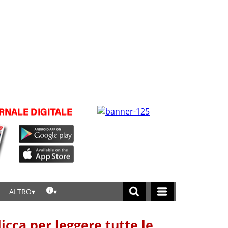
ALTRO
licca per leggere tutte le