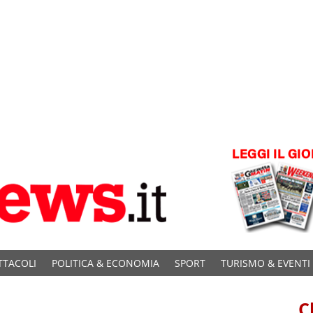
TTACOLI
POLITICA & ECONOMIA
SPORT
TURISMO & EVENTI
C