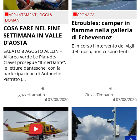
APPUNTAMENTI
,
OGGI &
CRONACA
DOMANI
Etroubles: camper in
COSA FARE NEL FINE
fiamme nella galleria
SETTIMANA IN VALLE
di Echevennoz
D’AOSTA
E in corso l'intervento dei vigili
SABATO 8 AGOSTO ALLEIN –
del fuoco, non ci sono feriti
All’area verde Le Plan-de-
Clavel prosegue “ItinerDante”,
le letture dantesche, con la
partecipazione di Antonello
Pistritto (...
di
di
gazzettamatin
Cinzia Timpano
il 07/08/2026
il 07/08/2026