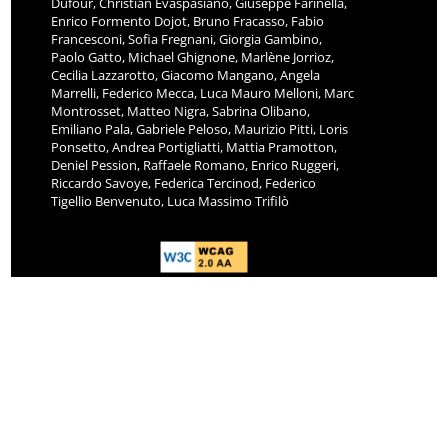
Dufour, Christian Evaspasiano, Giuseppe Farinella,
Enrico Formento Dojot, Bruno Fracasso, Fabio
Francesconi, Sofia Fregnani, Giorgia Gambino,
Paolo Gatto, Michael Ghignone, Marlène Jorrioz,
Cecilia Lazzarotto, Giacomo Mangano, Angela
Marrelli, Federico Mecca, Luca Mauro Melloni, Marc
Montrosset, Matteo Nigra, Sabrina Olibano,
Emiliano Pala, Gabriele Peloso, Maurizio Pitti, Loris
Ponsetto, Andrea Portigliatti, Mattia Pramotton,
Deniel Pession, Raffaele Romano, Enrico Ruggeri,
Riccardo Savoye, Federica Tercinod, Federico
Tigellio Benvenuto, Luca Massimo Trifilò