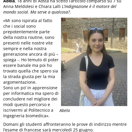
Abela
, 18 anni di Aosta ha scelto l’articolo comparso su 7 su
Anna Meldolesi e Chiara Lalli
L’indignazione è il motore del
mondo social. Ma serve a qualcosa?
.
«Mi sono ispirata al fatto
che i social sono
prepotentemente parte
della nostra routine, sono
presenti nelle nostre vite
sempre e nella nostra
generazione ancora di più –
spiega -. Ho temuto di poter
essere banale ma poi ho
trovato quella che spero sia
la strada giusta per la mia
argomentazione.
Sono un po’ in apprensione
per informatica ma spero di
concludere nel migliore dei
modi questo percorso e
iscrivermi al Politecnico a
Abela
Ingegneria biomedica».
Domani gli studenti affronteranno le prove di indirizzo mentre
l’esame di francese sarà mercoledì 25 giugno.