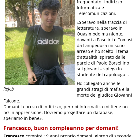
frequentato l’indirizzo
Informatica e
Telecomunicazioni.
«Speravo nella traccia di
letteratura, speravo in
Quasimodo ma niente,
davanti a Pasolini e Tomasi
da Lampedusa mi sono
arreso e ho scelto il tema
d’attualità ispirato dalle
parole di Paolo Borsellino
sui giovani – spiega lo
studente del capoluogo -.
Ho collegato anche le
Rejeb
grandi stragi di mafia e la
morte del giudice Giovanni
Falcone.
Domani la prova di indirizzo, per noi Informatica mi tiene un
po’ in apprensione. Dovremo progettare un database,
speriamo in bene».
Francesco, buon compleanno per domani!
Francesco
compirà 19 anni proprio domani, giorno di seconda