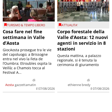
TURISMO & TEMPO LIBERO
ATTUALITA'
Cosa fare nel fine
Corpo forestale della
settimana in Valle
Valle d’Aosta: 12 nuovi
d’Aosta
agenti in servizio in 8
stazioni
GiocAosta prosegue tra le vie
del capoluogo; a Brissogne
Questa mattina, a palazzo
entra nel vivo la Feta de
regionale, si è tenuta la
l’Oumbra; Etroubles ospita la
cerimonia di giuramento
Veillà; a Chamois tocca al
Festival A...
di
di
Aosta
gazzettamatin
ethienne bredy
il 07/08/2026
il 07/08/2026