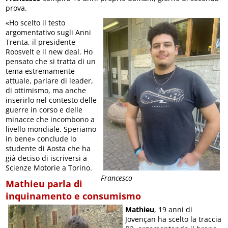
prova.
«Ho scelto il testo
argomentativo sugli Anni
Trenta, il presidente
Roosvelt e il new deal. Ho
pensato che si tratta di un
tema estremamente
attuale, parlare di leader,
di ottimismo, ma anche
inserirlo nel contesto delle
guerre in corso e delle
minacce che incombono a
livello mondiale. Speriamo
in bene» conclude lo
studente di Aosta che ha
già deciso di iscriversi a
Scienze Motorie a Torino.
Francesco
Mathieu parla di
inquinamento e consumismo
Mathieu
, 19 anni di
Jovençan ha scelto la traccia