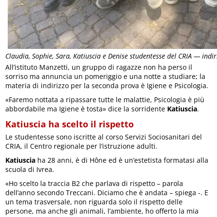
Claudia, Sophie, Sara, Katiuscia e Denise studentesse del CRIA — indiri
All’istituto Manzetti, un gruppo di ragazze non ha perso il
sorriso ma annuncia un pomeriggio e una notte a studiare; la
materia di indirizzo per la seconda prova è Igiene e Psicologia.
«Faremo nottata a ripassare tutte le malattie, Psicologia è più
abbordabile ma Igiene è tosta» dice la sorridente
Katiuscia
.
Katiuscia ha scelto il rispetto
Le studentesse sono iscritte al corso Servizi Sociosanitari del
CRIA, il Centro regionale per l’istruzione adulti.
Katiuscia
ha 28 anni, è di Hône ed è un’estetista formatasi alla
scuola di Ivrea.
«Ho scelto la traccia B2 che parlava di rispetto – parola
dell’anno secondo Treccani. Diciamo che è andata – spiega -. E
un tema trasversale, non riguarda solo il rispetto delle
persone, ma anche gli animali, l’ambiente, ho offerto la mia