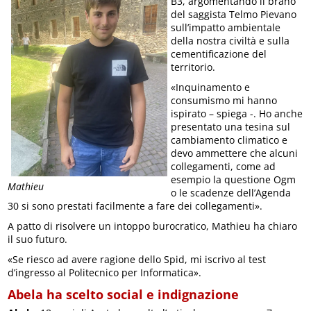
B3, argomentando il brano
del saggista Telmo Pievano
sull’impatto ambientale
della nostra civiltà e sulla
cementificazione del
territorio.
«Inquinamento e
consumismo mi hanno
ispirato – spiega -. Ho anche
presentato una tesina sul
cambiamento climatico e
devo ammettere che alcuni
collegamenti, come ad
esempio la questione Ogm
Mathieu
o le scadenze dell’Agenda
30 si sono prestati facilmente a fare dei collegamenti».
A patto di risolvere un intoppo burocratico, Mathieu ha chiaro
il suo futuro.
«Se riesco ad avere ragione dello Spid, mi iscrivo al test
d’ingresso al Politecnico per Informatica».
Abela ha scelto social e indignazione