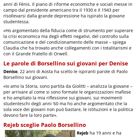
anni di Fénis. Il piano di riforme economiche e sociali messe in
campo dal presidente americano tra il 1930 e il 1943 per
risollevarsi dalla grande depressione ha ispirato la giovane
studentessa.
«Ho argomentato della fiducia come di strumento per superare
la crisi economica ma degli effetti negativi, del controllo sulla
comunicazione e del condizionamento delle masse – spiega
Claudia che ha trovato anche collegamenti con i totalitarismi e
con il Grande Fratello di Orwell.
Le parole di Borsellino sui giovani per Denise
Denise
, 22 anni di Aosta ha scelto le ispiranti parole di Paolo
Borsellino sui giovani.
«Io amo la Storia, sono partita da Giolitti – analizza la giovane –
per arrivare al come si sono formate le organizzazioni mafiose
e ho ampliato la mia riflessione sui giovani, sui movimenti
studenteschi degli anni ’60 ma ho anche argomentato che la
sola voce dei giovani non può bastare, le istituzioni e la politica
devono fare la loro parte».
Rejeb sceglie Paolo Borsellino
Rejeb
ha 19 anni e ha