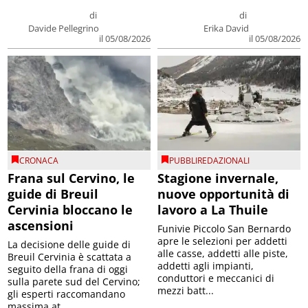
di
di
Davide Pellegrino
Erika David
il 05/08/2026
il 05/08/2026
CRONACA
PUBBLIREDAZIONALI
Frana sul Cervino, le
Stagione invernale,
guide di Breuil
nuove opportunità di
Cervinia bloccano le
lavoro a La Thuile
ascensioni
Funivie Piccolo San Bernardo
apre le selezioni per addetti
La decisione delle guide di
alle casse, addetti alle piste,
Breuil Cervinia è scattata a
addetti agli impianti,
seguito della frana di oggi
conduttori e meccanici di
sulla parete sud del Cervino;
mezzi batt...
gli esperti raccomandano
massima at...