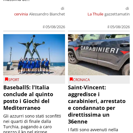
di
di
cervinia
Alessandro Bianchet
La Thuile
gazzettamatin
il 05/08/2026
il 05/08/2026
SPORT
CRONACA
Baseball5: l’Italia
Saint-Vincent:
conclude al quinto
aggredisce i
posto i Giochi del
carabinieri, arrestato
Mediterraneo
e condannato per
direttissima un
Gli azzurri sono stati sconfitti
36enne
nei quarti di finale dalla
Turchia, pagando a caro
I fatti sono avvenuti nella
prezzo il ko nel girone