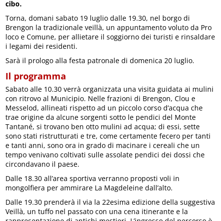
cibo.
Torna, domani sabato 19 luglio dalle 19.30, nel borgo di
Brengon la tradizionale veillà, un appuntamento voluto da Pro
loco e Comune, per allietare il soggiorno dei turisti e rinsaldare
i legami dei residenti.
Sarà il prologo alla festa patronale di domenica 20 luglio.
Il programma
Sabato alle 10.30 verrà organizzata una visita guidata ai mulini
con ritrovo al Municipio. Nelle frazioni di Brengon, Clou e
Messelod, allineati rispetto ad un piccolo corso d’acqua che
trae origine da alcune sorgenti sotto le pendici del Monte
Tantané, si trovano ben otto mulini ad acqua; di essi, sette
sono stati ristrutturati e tre, come certamente fecero per tanti
e tanti anni, sono ora in grado di macinare i cereali che un
tempo venivano coltivati sulle assolate pendici dei dossi che
circondavano il paese.
Dalle 18.30 all’area sportiva verranno proposti voli in
mongolfiera per ammirare La Magdeleine dall’alto.
Dalle 19.30 prenderà il via la 22esima edizione della suggestiva
Veillà, un tuffo nel passato con una cena itinerante e la
rappresentazione di antichi mestieri. L’ingresso del percorso è