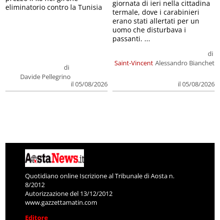
giornata di ieri nella cittadina
eliminatorio contro la Tunisia
termale, dove i carabinieri
erano stati allertati per un
uomo che disturbava i
passanti. ...
di
Saint-Vincent
Alessandro Bianchet
di
Davide Pellegrino
il 05/08/2026
il 05/08/2026
Quotidiano online Iscrizione al Tribunale di Aosta n.
8/2012
Autorizzazione del 13/12/2012
www.gazzettamatin.com
Editore