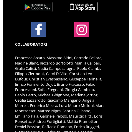
COLLABORATORI
Francesca Arcaro, Massimo Altini, Corrado Bellora,
Nadine Blanc, Riccardo Bortolotti, Manila Calipari,
Giulia Calisti, Nadia Camposaragna, Paolo Ciambi,
Filippo Clermont, Carol Di Vito, Christian Leo
Dufour, Christian Evaspasiano, Giuseppe Farinella,
Enrico Formento Dojot, Bruno Fracasso, Fabio
Francesconi, Sofia Fregnani, Giorgia Gambino,
Paolo Gatto, Michael Ghignone, Marlène Jorrioz,
Cecilia Lazzarotto, Giacomo Mangano, Angela
Marrelli, Federico Mecca, Luca Mauro Melloni, Marc
Montrosset, Matteo Nigra, Sabrina Olibano,
Emiliano Pala, Gabriele Peloso, Maurizio Pitti, Loris
Ponsetto, Andrea Portigliatti, Mattia Pramotton,
Deniel Pession, Raffaele Romano, Enrico Ruggeri,
Riccardo Savoye, Federica Tercinod, Federico