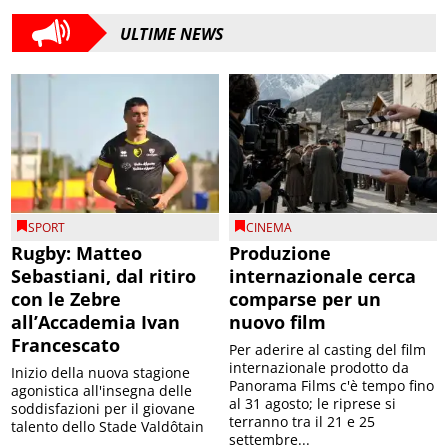
ULTIME NEWS
SPORT
CINEMA
Rugby: Matteo
Produzione
Sebastiani, dal ritiro
internazionale cerca
con le Zebre
comparse per un
all’Accademia Ivan
nuovo film
Francescato
Per aderire al casting del film
internazionale prodotto da
Inizio della nuova stagione
Panorama Films c'è tempo fino
agonistica all'insegna delle
al 31 agosto; le riprese si
soddisfazioni per il giovane
terranno tra il 21 e 25
talento dello Stade Valdôtain
settembre...