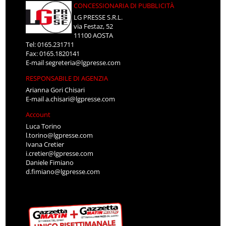
CONCESSIONARIA DI PUBBLICITÀ
LG PRESSE S.R.L.
via Festaz, 52
11100 AOSTA
Tel: 0165.231711
Fax: 0165.1820141
E-mail
segreteria@lgpresse.com
RESPONSABILE DI AGENZIA
Arianna Gori Chisari
E-mail
a.chisari@lgpresse.com
Account
Luca Torino
l.torino@lgpresse.com
Ivana Cretier
i.cretier@lgpresse.com
Daniele Fimiano
d.fimiano@lgpresse.com