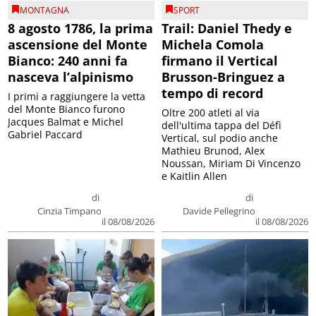
MONTAGNA
SPORT
8 agosto 1786, la prima
Trail: Daniel Thedy e
ascensione del Monte
Michela Comola
Bianco: 240 anni fa
firmano il Vertical
nasceva l’alpinismo
Brusson-Bringuez a
tempo di record
I primi a raggiungere la vetta
del Monte Bianco furono
Oltre 200 atleti al via
Jacques Balmat e Michel
dell'ultima tappa del Défì
Gabriel Paccard
Vertical, sul podio anche
Mathieu Brunod, Alex
Noussan, Miriam Di Vincenzo
e Kaitlin Allen
di
di
Cinzia Timpano
Davide Pellegrino
il 08/08/2026
il 08/08/2026