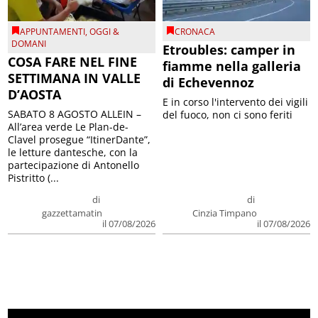
APPUNTAMENTI
,
OGGI &
CRONACA
DOMANI
Etroubles: camper in
COSA FARE NEL FINE
fiamme nella galleria
SETTIMANA IN VALLE
di Echevennoz
D’AOSTA
E in corso l'intervento dei vigili
SABATO 8 AGOSTO ALLEIN –
del fuoco, non ci sono feriti
All’area verde Le Plan-de-
Clavel prosegue “ItinerDante”,
le letture dantesche, con la
partecipazione di Antonello
Pistritto (...
di
di
gazzettamatin
Cinzia Timpano
il 07/08/2026
il 07/08/2026