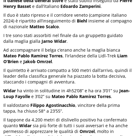
Il danese della General Store
è stato subito inseguito da
Pierre
Henry Basset
e dall’italiano
Edoardo Zamperini
.
Il duo è stato ripreso e il corridore veneto (campione italiano
2024) è ripartito all’inseguimento di
Biehl
insieme al compagno
di nazionale
Matteo Scalco
.
I tre sono stati assorbiti nel finale da un gruppetto guidato
dalla maglia gialla
Jarno Widar
.
Ad accompagnare il belga c’erano anche la maglia bianca
Mateo Pablo Ramirez Torres
, l’irlandese della Lidl-Trek
Liam
O’Brien
e
Jakob Omrzel
.
Il quintetto è arrivato compatto a 500 metri dall’arrivo, quindi il
leader della classifica generale ha piazzato la botta decisiva,
staccando i compagni di avventura.
Widar
ha vinto in solitudine in 4h52’08” e ha ora 3’01” su
Jean-
Loup Fayolle
e 3’02” su
Mateo Pablo Ramirez Torres
.
Il valdostano
Filippo Agostinacchio
, vincitore della prima
tappa, ha chiuso 58° a 23’55”.
Il tappone da 4.200 metri di dislivello positivo ha confermato
quanto
Widar
sia più forte di tutti i suoi avversari e ha anche
permesso di apprezzare le qualità di
Omrzel
, molto in