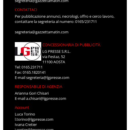
segreteria@gazzettamatin.com
CONTATTACI
Per pubblicazione annunci, necrologi, offro e cerco lavoro,
contattare la segreteria al numero: 0165/231711
segreteria@gazzettamatin.com
CONCESSIONARIA DI PUBBLICITÀ
LG PRESSE S.R.L.
via Festaz, 52
11100 AOSTA
Tel: 0165.231711
Fax: 0165.1820141
E-mail
segreteria@lgpresse.com
RESPONSABILE DI AGENZIA
Arianna Gori Chisari
E-mail
a.chisari@lgpresse.com
Account
Luca Torino
l.torino@lgpresse.com
Ivana Cretier
i.cretier@lgpresse.com