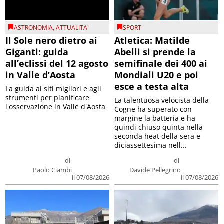
ASTRONOMIA
,
ATTUALITA'
SPORT
Il Sole nero dietro ai
Atletica: Matilde
Giganti: guida
Abelli si prende la
all’eclissi del 12 agosto
semifinale dei 400 ai
in Valle d’Aosta
Mondiali U20 e poi
esce a testa alta
La guida ai siti migliori e agli
strumenti per pianificare
La talentuosa velocista della
l'osservazione in Valle d'Aosta
Cogne ha superato con
margine la batteria e ha
quindi chiuso quinta nella
seconda heat della sera e
diciassettesima nell...
di
di
Paolo Ciambi
Davide Pellegrino
il 07/08/2026
il 07/08/2026