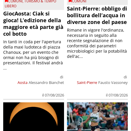
COMUNI
,
TURISMO & TEMPO
COMUNI
LIBERO
Saint-Pierre: obbligo di
GiocAosta: Ciak si
bollitura dell’acqua in
gioca! L’edizione della
diverse zone del paese
maggiore età parte già
Rimane in vigore l'ordinanza,
col botto
necessaria in seguito alla
recente segnalazione di non
In tanti in coda per l'apertura
conformità dei parametri
della maxi ludoteca di piazza
microbiologici per la potabilità
Chanoux, per un evento che
dell'ac...
ormai non ha più bisogno di
presentazioni. Il festival andrà
...
di
di
Aosta
Alessandro Bianchet
Saint-Pierre
Fausto Vassoney
il 07/08/2026
il 07/08/2026