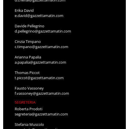
d.chenal@gazzettamatin.com
Erika David
e.david@gazzettamatin.com
Davide Pellegrino
d.pellegrino@gazzettamatin.com
Cinzia Timpano
c.timpano@gazzettamatin.com
Arianna Papalia
a.papalia@gazzettamatin.com
Thomas Piccot
t.piccot@gazzettamatin.com
Fausto Vassoney
f.vassoney@gazzettamatin.com
SEGRETERIA
Roberta Prodoti
segreteria@gazzettamatin.com
Stefania Muscolo