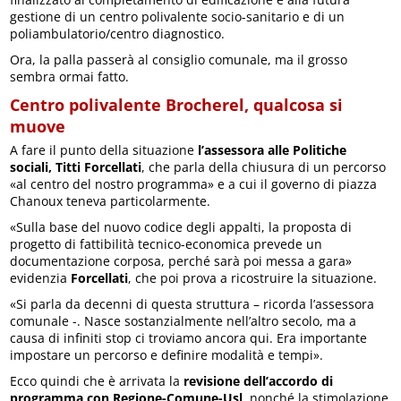
gestione di un centro polivalente socio-sanitario e di un
poliambulatorio/centro diagnostico.
Ora, la palla passerà al consiglio comunale, ma il grosso
sembra ormai fatto.
Centro polivalente Brocherel, qualcosa si
muove
A fare il punto della situazione
l’assessora alle Politiche
sociali, Titti Forcellati
, che parla della chiusura di un percorso
«al centro del nostro programma» e a cui il governo di piazza
Chanoux teneva particolarmente.
«Sulla base del nuovo codice degli appalti, la proposta di
progetto di fattibilità tecnico-economica prevede un
documentazione corposa, perché sarà poi messa a gara»
evidenzia
Forcellati
, che poi prova a ricostruire la situazione.
«Si parla da decenni di questa struttura – ricorda l’assessora
comunale -. Nasce sostanzialmente nell’altro secolo, ma a
causa di infiniti stop ci troviamo ancora qui. Era importante
impostare un percorso e definire modalità e tempi».
Ecco quindi che è arrivata la
revisione dell’accordo di
programma con Regione-Comune-Usl
, nonché la stimolazione