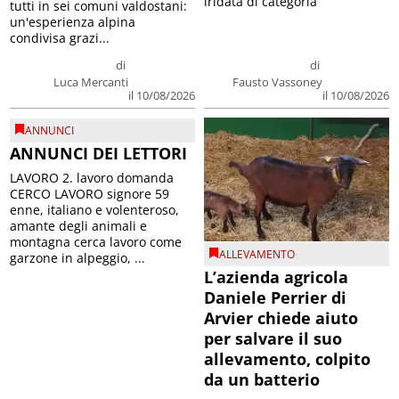
iridata di categoria
tutti in sei comuni valdostani:
un'esperienza alpina
condivisa grazi...
di
di
Luca Mercanti
Fausto Vassoney
il 10/08/2026
il 10/08/2026
ANNUNCI
ANNUNCI DEI LETTORI
LAVORO 2. lavoro domanda
CERCO LAVORO signore 59
enne, italiano e volenteroso,
amante degli animali e
montagna cerca lavoro come
ALLEVAMENTO
garzone in alpeggio, ...
L’azienda agricola
Daniele Perrier di
Arvier chiede aiuto
per salvare il suo
allevamento, colpito
da un batterio