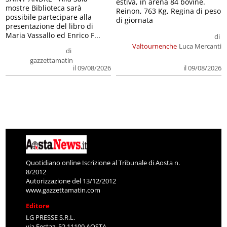
estiva, in arena 84 bovine.
mostre Biblioteca sarà
Reinon, 763 Kg, Regina di peso
possibile partecipare alla
di giornata
presentazione del libro di
Maria Vassallo ed Enrico F...
di
Valtournenche
Luca Mercanti
di
gazzettamatin
il 09/08/2026
il 09/08/2026
Quotidiano online Iscrizione al Tribunale di Aosta n.
8/2012
Autorizzazione del 13/12/2012
www.gazzettamatin.com
Editore
LG PRESSE S.R.L.
via Festaz, 52 11100 AOSTA