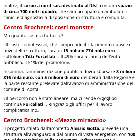
Inoltre, il
corpo a nord sarà destinato all’Usl
, con uno
spazio
di circa 700 metri quadri
, che sarà occupato da ambulatori
clinici e diagnostici a disposizione di struttura e comunità.
Centro Brocherel: costi monstre
Ma quanto costerà tutto ciò?
«Il costo complessivo, che comprende il rifacimento quasi ex
novo della struttura, sarà di
15 milioni 774 mila euro
–
sottolinea
Titti Forcellati
-. Il 49% sarà a carico dell’ento
pubblico, il 51% dei promotori».
Insomma, l’amministrazione pubblica dovrà sborsare
8 milioni
316 mila euro, con 5 milioni di euro
deliberati dalla Regione e
la parte restante prelevate dall’avanzo di amministrazione del
comune di Aosta.
«Il percorso non è stato lineare, ma ci rende orgogliosi –
continua
Forcellati
-. Ringrazio gli uffici per il lavoro
complicatissimo».
Centro Brocherel: «Mezzo miracolo»
Il progetto stilato dall’architetto
Alessio Gotta
, prevede una
struttura all’avanguardia dal punto di vista energetico, con
100