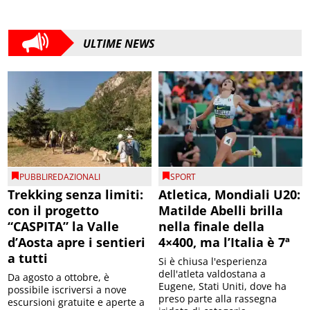
ULTIME NEWS
PUBBLIREDAZIONALI
SPORT
Trekking senza limiti:
Atletica, Mondiali U20:
con il progetto
Matilde Abelli brilla
“CASPITA” la Valle
nella finale della
d’Aosta apre i sentieri
4×400, ma l’Italia è 7ª
a tutti
Si è chiusa l'esperienza
dell'atleta valdostana a
Da agosto a ottobre, è
Eugene, Stati Uniti, dove ha
possibile iscriversi a nove
preso parte alla rassegna
escursioni gratuite e aperte a