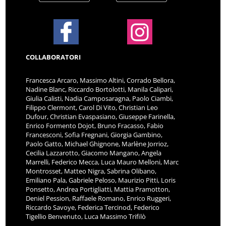
COLLABORATORI
Francesca Arcaro, Massimo Altini, Corrado Bellora,
Nadine Blanc, Riccardo Bortolotti, Manila Calipari,
Giulia Calisti, Nadia Camposaragna, Paolo Ciambi,
Filippo Clermont, Carol Di Vito, Christian Leo
Dufour, Christian Evaspasiano, Giuseppe Farinella,
Enrico Formento Dojot, Bruno Fracasso, Fabio
Francesconi, Sofia Fregnani, Giorgia Gambino,
Paolo Gatto, Michael Ghignone, Marlène Jorrioz,
Cecilia Lazzarotto, Giacomo Mangano, Angela
Marrelli, Federico Mecca, Luca Mauro Melloni, Marc
Montrosset, Matteo Nigra, Sabrina Olibano,
Emiliano Pala, Gabriele Peloso, Maurizio Pitti, Loris
Ponsetto, Andrea Portigliatti, Mattia Pramotton,
Deniel Pession, Raffaele Romano, Enrico Ruggeri,
Riccardo Savoye, Federica Tercinod, Federico
Tigellio Benvenuto, Luca Massimo Trifilò