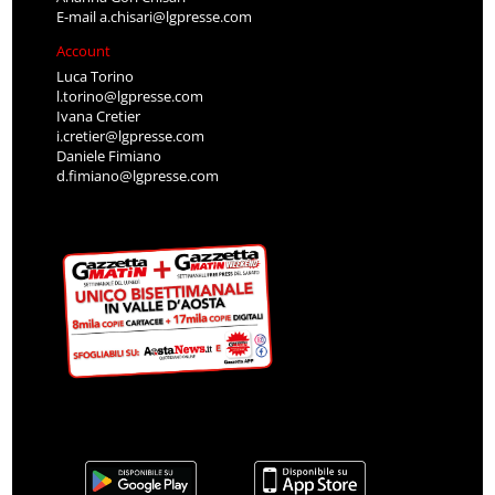
E-mail
a.chisari@lgpresse.com
Account
Luca Torino
l.torino@lgpresse.com
Ivana Cretier
i.cretier@lgpresse.com
Daniele Fimiano
d.fimiano@lgpresse.com