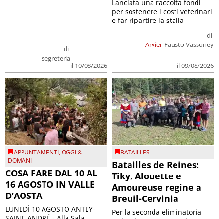
Lanciata una raccolta fondi
per sostenere i costi veterinari
e far ripartire la stalla
di
Arvier
Fausto Vassoney
di
segreteria
il 09/08/2026
il 10/08/2026
APPUNTAMENTI
,
OGGI &
BATAILLES
DOMANI
Batailles de Reines:
COSA FARE DAL 10 AL
Tiky, Alouette e
16 AGOSTO IN VALLE
Amoureuse regine a
D’AOSTA
Breuil-Cervinia
LUNEDÌ 10 AGOSTO ANTEY-
Per la seconda eliminatoria
SAINT-ANDRÉ - Alla Sala