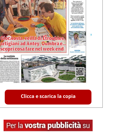
Clicca e scarica la copia