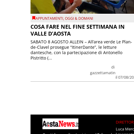
APPUNTAMENTI
,
OGGI & DOMANI
COSA FARE NEL FINE SETTIMANA IN
VALLE D’AOSTA
SABATO 8 AGOSTO ALLEIN – All’area verde Le Plan-
de-Clavel prosegue “ItinerDante”, le letture
dantesche, con la partecipazione di Antonello
Pistritto (...
di
gazzettamatin
il 07/08/2
DIRETTOR
Luca Merc