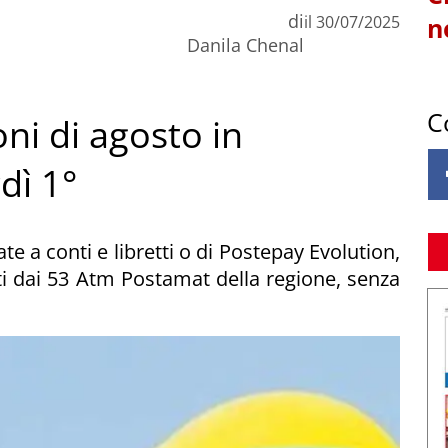
di
il
30/07/2025
n
Danila Chenal
C
oni di agosto in
dì 1°
te a conti e libretti o di Postepay Evolution,
ti dai 53 Atm Postamat della regione, senza