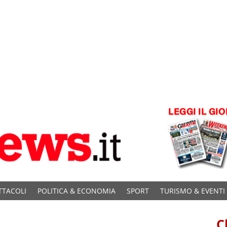
TTACOLI
POLITICA & ECONOMIA
SPORT
TURISMO & EVENTI
C