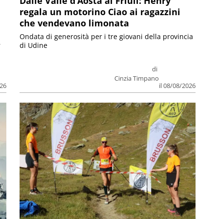
Dalle Valle d’Aosta al Friuli: Henry
regala un motorino Ciao ai ragazzini
che vendevano limonata
Ondata di generosità per i tre giovani della provincia
r
di Udine
di
Cinzia Timpano
026
il 08/08/2026