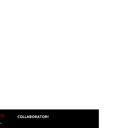
ITÀ
COLLABORATORI
L.