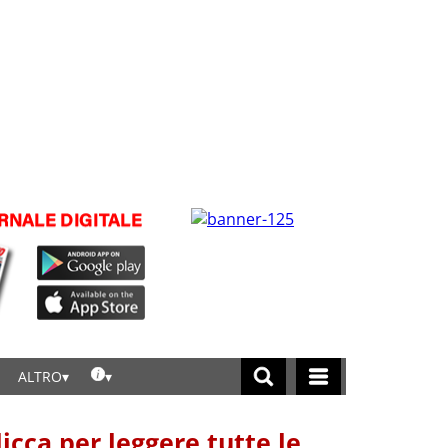
ALTRO
licca per leggere tutte le