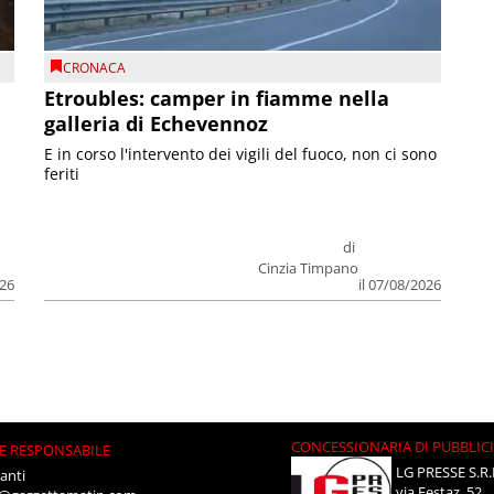
CRONACA
Etroubles: camper in fiamme nella
galleria di Echevennoz
E in corso l'intervento dei vigili del fuoco, non ci sono
feriti
di
Cinzia Timpano
026
il 07/08/2026
CONCESSIONARIA DI PUBBLIC
E RESPONSABILE
LG PRESSE S.R.
anti
via Festaz, 52