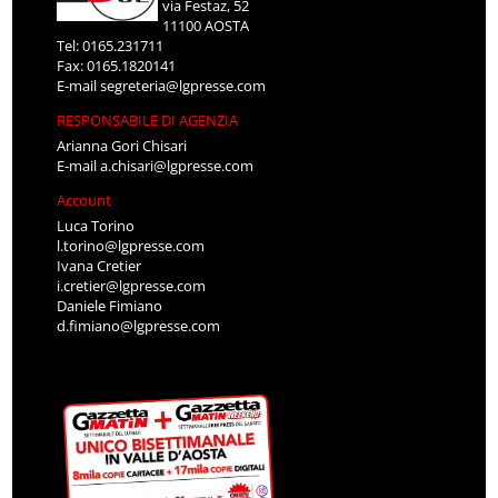
via Festaz, 52
11100 AOSTA
Tel: 0165.231711
Fax: 0165.1820141
E-mail
segreteria@lgpresse.com
RESPONSABILE DI AGENZIA
Arianna Gori Chisari
E-mail
a.chisari@lgpresse.com
Account
Luca Torino
l.torino@lgpresse.com
Ivana Cretier
i.cretier@lgpresse.com
Daniele Fimiano
d.fimiano@lgpresse.com