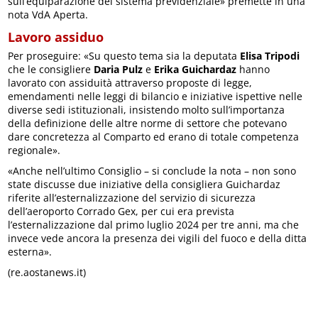
sull’equiparazione del sistema previdenziale» premette in una
nota VdA Aperta.
Lavoro assiduo
Per proseguire: «Su questo tema sia la deputata
Elisa Tripodi
che le consigliere
Daria Pulz
e
Erika Guichardaz
hanno
lavorato con assiduità attraverso proposte di legge,
emendamenti nelle leggi di bilancio e iniziative ispettive nelle
diverse sedi istituzionali, insistendo molto sull’importanza
della definizione delle altre norme di settore che potevano
dare concretezza al Comparto ed erano di totale competenza
regionale».
«Anche nell’ultimo Consiglio – si conclude la nota – non sono
state discusse due iniziative della consigliera Guichardaz
riferite all’esternalizzazione del servizio di sicurezza
dell’aeroporto Corrado Gex, per cui era prevista
l’esternalizzazione dal primo luglio 2024 per tre anni, ma che
invece vede ancora la presenza dei vigili del fuoco e della ditta
esterna».
(re.aostanews.it)