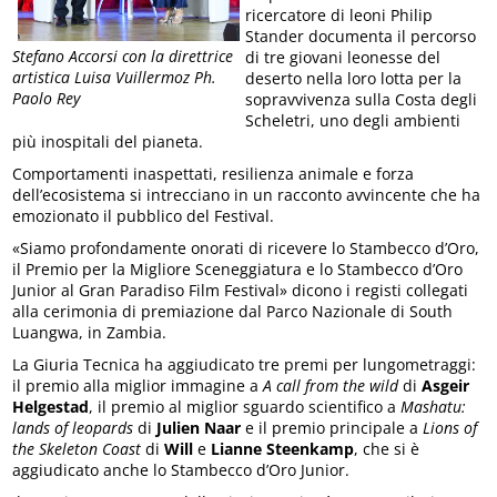
ricercatore di leoni Philip
Stander documenta il percorso
Stefano Accorsi con la direttrice
di tre giovani leonesse del
artistica Luisa Vuillermoz Ph.
deserto nella loro lotta per la
Paolo Rey
sopravvivenza sulla Costa degli
Scheletri, uno degli ambienti
più inospitali del pianeta.
Comportamenti inaspettati, resilienza animale e forza
dell’ecosistema si intrecciano in un racconto avvincente che ha
emozionato il pubblico del Festival.
«Siamo profondamente onorati di ricevere lo Stambecco d’Oro,
il Premio per la Migliore Sceneggiatura e lo Stambecco d’Oro
Junior al Gran Paradiso Film Festival» dicono i registi collegati
alla cerimonia di premiazione dal Parco Nazionale di South
Luangwa, in Zambia.
La Giuria Tecnica ha aggiudicato tre premi per lungometraggi:
il premio alla miglior immagine a
A call from the wild
di
Asgeir
Helgestad
, il premio al miglior sguardo scientifico a
Mashatu:
lands of leopards
di
Julien Naar
e il premio principale a
Lions of
the Skeleton Coast
di
Will
e
Lianne Steenkamp
, che si è
aggiudicato anche lo Stambecco d’Oro Junior.