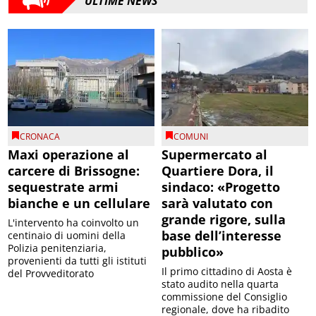
ULTIME NEWS
CRONACA
COMUNI
Maxi operazione al
Supermercato al
carcere di Brissogne:
Quartiere Dora, il
sequestrate armi
sindaco: «Progetto
bianche e un cellulare
sarà valutato con
grande rigore, sulla
L'intervento ha coinvolto un
base dell’interesse
centinaio di uomini della
Polizia penitenziaria,
pubblico»
provenienti da tutti gli istituti
Il primo cittadino di Aosta è
del Provveditorato
stato audito nella quarta
commissione del Consiglio
regionale, dove ha ribadito