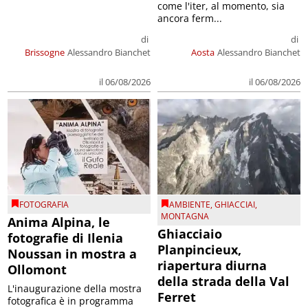
come l'iter, al momento, sia
ancora ferm...
di
di
Brissogne
Alessandro Bianchet
Aosta
Alessandro Bianchet
il 06/08/2026
il 06/08/2026
FOTOGRAFIA
AMBIENTE
,
GHIACCIAI
,
MONTAGNA
Anima Alpina, le
Ghiacciaio
fotografie di Ilenia
Planpincieux,
Noussan in mostra a
riapertura diurna
Ollomont
della strada della Val
L'inaugurazione della mostra
Ferret
fotografica è in programma