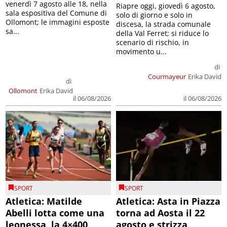
venerdì 7 agosto alle 18, nella
Riapre oggi, giovedì 6 agosto,
sala espositiva del Comune di
solo di giorno e solo in
Ollomont; le immagini esposte
discesa, la strada comunale
sa...
della Val Ferret; si riduce lo
scenario di rischio, in
movimento u...
di
Courmayeur
Erika David
di
Ollomont
Erika David
il 06/08/2026
il 06/08/2026
SPORT
SPORT
Atletica: Matilde
Atletica: Asta in Piazza
Abelli lotta come una
torna ad Aosta il 22
leonessa, la 4×400
agosto e strizza