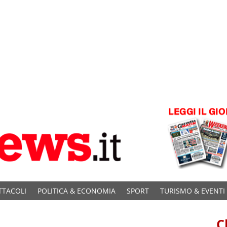
TTACOLI
POLITICA & ECONOMIA
SPORT
TURISMO & EVENTI
C