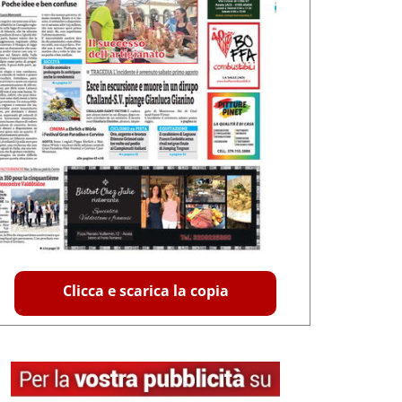
Clicca e scarica la copia