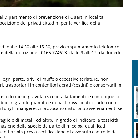
 al Dipartimento di prevenzione di Quart in località
izione dei privati cittadini per la verifica della
unedì dalle 14.30 alle 15.30, previo appuntamento telefonico
 e della nutrizione ( 0165 774613, dalle 9 alle12, dal lunedì
i ogni parte, privi di muffe o eccessive tarlature, non
trasportarli in contenitori aerati (cestini) e conservarli in
i e a donne in gravidanza e in allattamento e comunque si
o, in grandi quantità e in pasti ravvicinati, crudi o non
di funghi mangerecci provocano disturbi o avvelenamenti se
glio o di metalli od altro, in grado di indicare la tossicità
azione della specie da parte di micologi qualificati.
entita solo previa certificazione di avvenuto controllo da
ati.