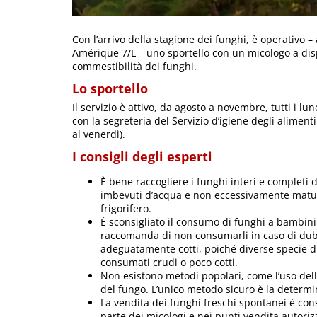
Con l’arrivo della stagione dei funghi, è operativo –
Amérique 7/L – uno sportello con un micologo a dispos
commestibilità dei funghi.
Lo sportello
Il servizio è attivo, da agosto a novembre, tutti i l
con la segreteria del Servizio d’igiene degli alimenti
al venerdì).
I consigli degli esperti
È bene raccogliere i funghi interi e completi d
imbevuti d’acqua e non eccessivamente maturi, 
frigorifero.
È sconsigliato il consumo di funghi a bambin
raccomanda di non consumarli in caso di dubbi
adeguatamente cotti, poiché diverse specie 
consumati crudi o poco cotti.
Non esistono metodi popolari, come l’uso dell’a
del fungo. L’unico metodo sicuro è la determin
La vendita dei funghi freschi spontanei è cons
parte dei micologi e nei punti vendita autorizz