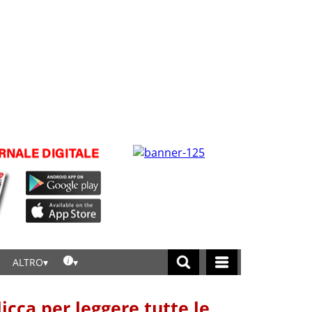
ALTRO
licca per leggere tutte le