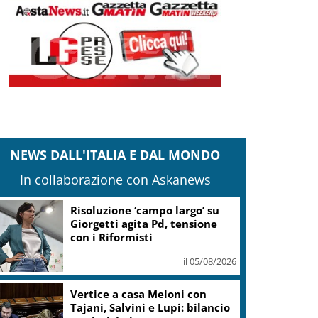
NEWS DALL'ITALIA E DAL MONDO
In collaborazione con Askanews
Banco Bpm, Castagna: Agricole
Italia? Valuteremo, ritengo
fusione molto solida
il 05/08/2026
Conti pubblici, Governo
incassa sì su clausola Ue. Lega