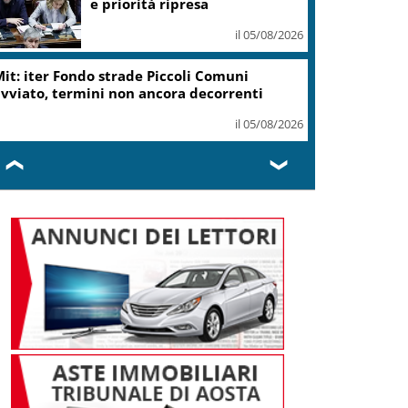
ottiene modifica a risoluzione
il 05/08/2026
Delmastro, Camera dice no a
uso chat con Caroccia: in aula
bagarre e proteste opposizioni
il 05/08/2026
❮
❯