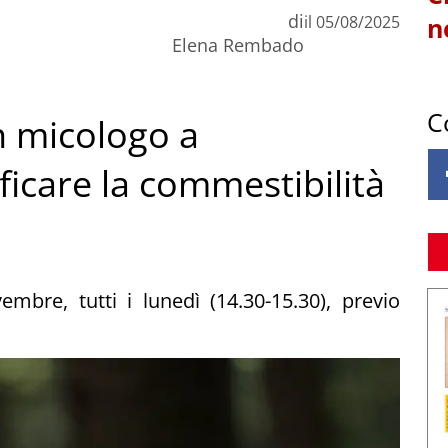
di
il
05/08/2025
n
Elena Rembado
C
un micologo a
ficare la commestibilità
embre, tutti i lunedì (14.30-15.30), previo