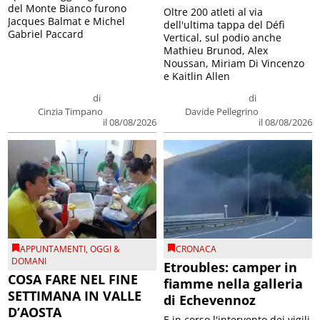
del Monte Bianco furono
Oltre 200 atleti al via
Jacques Balmat e Michel
dell'ultima tappa del Défì
Gabriel Paccard
Vertical, sul podio anche
Mathieu Brunod, Alex
Noussan, Miriam Di Vincenzo
e Kaitlin Allen
di
di
Cinzia Timpano
Davide Pellegrino
il 08/08/2026
il 08/08/2026
APPUNTAMENTI
,
OGGI &
CRONACA
DOMANI
Etroubles: camper in
COSA FARE NEL FINE
fiamme nella galleria
SETTIMANA IN VALLE
di Echevennoz
D’AOSTA
E in corso l'intervento dei vigili