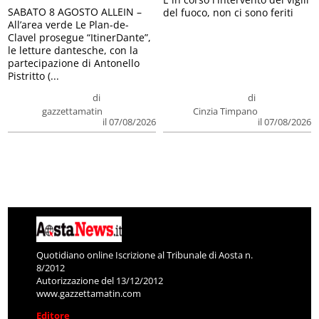
SABATO 8 AGOSTO ALLEIN –
del fuoco, non ci sono feriti
All’area verde Le Plan-de-
Clavel prosegue “ItinerDante”,
le letture dantesche, con la
partecipazione di Antonello
Pistritto (...
di
di
gazzettamatin
Cinzia Timpano
il 07/08/2026
il 07/08/2026
Quotidiano online Iscrizione al Tribunale di Aosta n.
8/2012
Autorizzazione del 13/12/2012
www.gazzettamatin.com
Editore