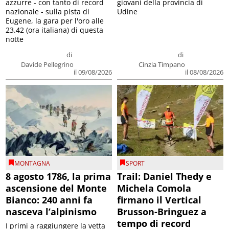
azzurre - con tanto di record
giovani della provincia di
nazionale - sulla pista di
Udine
Eugene, la gara per l'oro alle
23.42 (ora italiana) di questa
notte
di
di
Davide Pellegrino
Cinzia Timpano
il 09/08/2026
il 08/08/2026
MONTAGNA
SPORT
8 agosto 1786, la prima
Trail: Daniel Thedy e
ascensione del Monte
Michela Comola
Bianco: 240 anni fa
firmano il Vertical
nasceva l’alpinismo
Brusson-Bringuez a
tempo di record
I primi a raggiungere la vetta