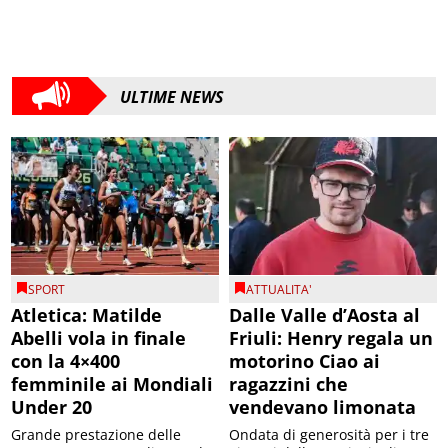
ULTIME NEWS
SPORT
ATTUALITA'
Atletica: Matilde
Dalle Valle d’Aosta al
Abelli vola in finale
Friuli: Henry regala un
con la 4×400
motorino Ciao ai
femminile ai Mondiali
ragazzini che
Under 20
vendevano limonata
Grande prestazione delle
Ondata di generosità per i tre