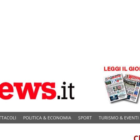
TTACOLI
POLITICA & ECONOMIA
SPORT
TURISMO & EVENTI
C