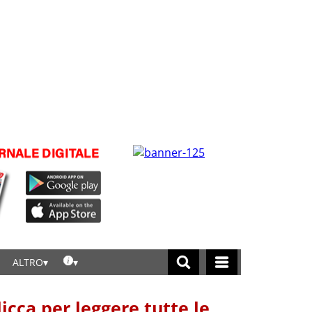
ALTRO
licca per leggere tutte le