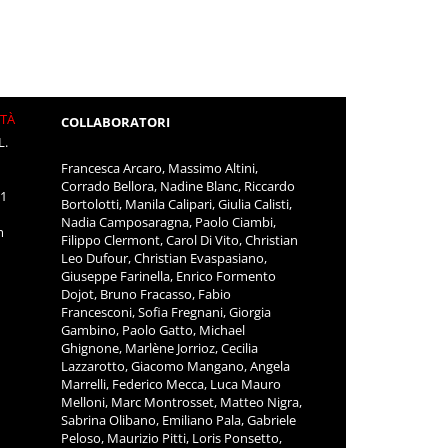
ITÀ
COLLABORATORI
L.
Francesca Arcaro, Massimo Altini,
Corrado Bellora, Nadine Blanc, Riccardo
11
Bortolotti, Manila Calipari, Giulia Calisti,
Nadia Camposaragna, Paolo Ciambi,
m
Filippo Clermont, Carol Di Vito, Christian
Leo Dufour, Christian Evaspasiano,
Giuseppe Farinella, Enrico Formento
Dojot, Bruno Fracasso, Fabio
Francesconi, Sofia Fregnani, Giorgia
Gambino, Paolo Gatto, Michael
Ghignone, Marlène Jorrioz, Cecilia
Lazzarotto, Giacomo Mangano, Angela
Marrelli, Federico Mecca, Luca Mauro
Melloni, Marc Montrosset, Matteo Nigra,
Sabrina Olibano, Emiliano Pala, Gabriele
Peloso, Maurizio Pitti, Loris Ponsetto,