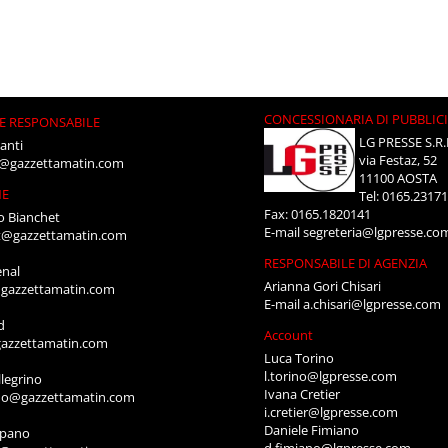
CONCESSIONARIA DI PUBBLIC
E RESPONSABILE
LG PRESSE S.R.
anti
via Festaz, 52
i@gazzettamatin.com
11100 AOSTA
NE
Tel: 0165.2317
Fax: 0165.1820141
o Bianchet
E-mail
segreteria@lgpresse.co
t@gazzettamatin.com
RESPONSABILE DI AGENZIA
enal
Arianna Gori Chisari
gazzettamatin.com
E-mail
a.chisari@lgpresse.com
d
Account
azzettamatin.com
Luca Torino
l.torino@lgpresse.com
legrino
Ivana Cretier
ino@gazzettamatin.com
i.cretier@lgpresse.com
Daniele Fimiano
mpano
d.fimiano@lgpresse.com