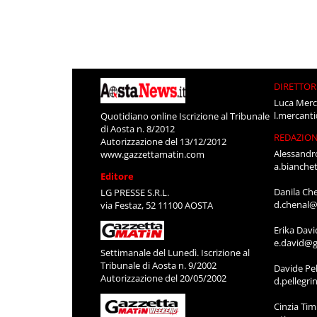
DIRETTOR
Luca Merc
l.mercant
Quotidiano online Iscrizione al Tribunale
di Aosta n. 8/2012
REDAZIO
Autorizzazione del 13/12/2012
Alessandr
www.gazzettamatin.com
a.bianche
Editore
Danila Ch
LG PRESSE S.R.L.
d.chenal@
via Festaz, 52 11100 AOSTA
Erika Davi
e.david@g
Settimanale del Lunedì. Iscrizione al
Tribunale di Aosta n. 9/2002
Davide Pel
Autorizzazione del 20/05/2002
d.pellegr
Cinzia Ti