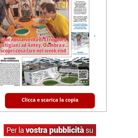
Clicca e scarica la copia