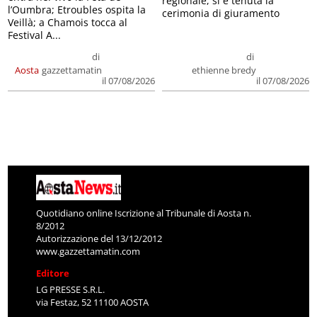
regionale, si è tenuta la
l’Oumbra; Etroubles ospita la
cerimonia di giuramento
Veillà; a Chamois tocca al
Festival A...
di
di
Aosta
gazzettamatin
ethienne bredy
il 07/08/2026
il 07/08/2026
Quotidiano online Iscrizione al Tribunale di Aosta n.
8/2012
Autorizzazione del 13/12/2012
www.gazzettamatin.com
Editore
LG PRESSE S.R.L.
via Festaz, 52 11100 AOSTA