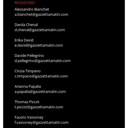
REDAZIONE
Alessandro Bianchet
a.bianchet@gazzettamatin.com
Danila Chenal
d.chenal@gazzettamatin.com
Erika David
e.david@gazzettamatin.com
Davide Pellegrino
d.pellegrino@gazzettamatin.com
Cinzia Timpano
c.timpano@gazzettamatin.com
Arianna Papalia
a.papalia@gazzettamatin.com
Thomas Piccot
t.piccot@gazzettamatin.com
Fausto Vassoney
f.vassoney@gazzettamatin.com