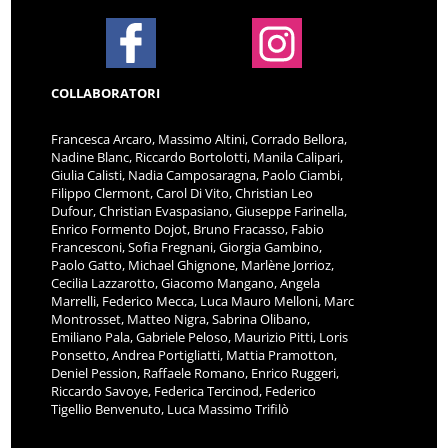
COLLABORATORI
Francesca Arcaro, Massimo Altini, Corrado Bellora,
Nadine Blanc, Riccardo Bortolotti, Manila Calipari,
Giulia Calisti, Nadia Camposaragna, Paolo Ciambi,
Filippo Clermont, Carol Di Vito, Christian Leo
Dufour, Christian Evaspasiano, Giuseppe Farinella,
Enrico Formento Dojot, Bruno Fracasso, Fabio
Francesconi, Sofia Fregnani, Giorgia Gambino,
Paolo Gatto, Michael Ghignone, Marlène Jorrioz,
Cecilia Lazzarotto, Giacomo Mangano, Angela
Marrelli, Federico Mecca, Luca Mauro Melloni, Marc
Montrosset, Matteo Nigra, Sabrina Olibano,
Emiliano Pala, Gabriele Peloso, Maurizio Pitti, Loris
Ponsetto, Andrea Portigliatti, Mattia Pramotton,
Deniel Pession, Raffaele Romano, Enrico Ruggeri,
Riccardo Savoye, Federica Tercinod, Federico
Tigellio Benvenuto, Luca Massimo Trifilò