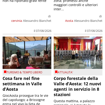
non ha riportato gravi ferite
zona; promessi anche
maggiori controlli e ulteriori
inter...
di
di
cervinia
Alessandro Bianchet
Aosta
Alessandro Bianchet
il 07/08/2026
il 07/08/2026
TURISMO & TEMPO LIBERO
ATTUALITA'
Cosa fare nel fine
Corpo forestale della
settimana in Valle
Valle d’Aosta: 12 nuovi
d’Aosta
agenti in servizio in 8
stazioni
GiocAosta prosegue tra le vie
del capoluogo; a Brissogne
Questa mattina, a palazzo
entra nel vivo la Feta de