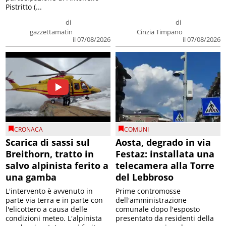
Pistritto (...
di
di
gazzettamatin
Cinzia Timpano
il 07/08/2026
il 07/08/2026
CRONACA
COMUNI
Scarica di sassi sul
Aosta, degrado in via
Breithorn, tratto in
Festaz: installata una
salvo alpinista ferito a
telecamera alla Torre
una gamba
del Lebbroso
L'intervento è avvenuto in
Prime contromosse
parte via terra e in parte con
dell'amministrazione
l'elicottero a causa delle
comunale dopo l'esposto
condizioni meteo. L'alpinista
presentato da residenti della