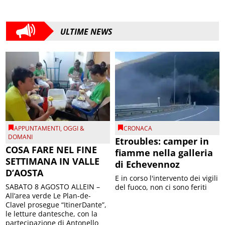
ULTIME NEWS
APPUNTAMENTI
,
OGGI &
CRONACA
DOMANI
Etroubles: camper in
COSA FARE NEL FINE
fiamme nella galleria
SETTIMANA IN VALLE
di Echevennoz
D’AOSTA
E in corso l'intervento dei vigili
SABATO 8 AGOSTO ALLEIN –
del fuoco, non ci sono feriti
All’area verde Le Plan-de-
Clavel prosegue “ItinerDante”,
le letture dantesche, con la
partecipazione di Antonello