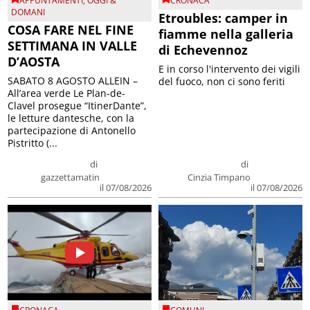
APPUNTAMENTI
,
OGGI &
CRONACA
DOMANI
Etroubles: camper in
COSA FARE NEL FINE
fiamme nella galleria
SETTIMANA IN VALLE
di Echevennoz
D’AOSTA
E in corso l'intervento dei vigili
SABATO 8 AGOSTO ALLEIN –
del fuoco, non ci sono feriti
All’area verde Le Plan-de-
Clavel prosegue “ItinerDante”,
le letture dantesche, con la
partecipazione di Antonello
Pistritto (...
di
di
gazzettamatin
Cinzia Timpano
il 07/08/2026
il 07/08/2026