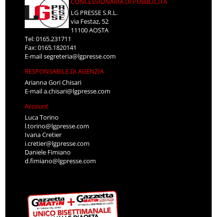
CONCESSIONARIA DI PUBBLICITÀ
LG PRESSE S.R.L.
via Festaz, 52
11100 AOSTA
Tel: 0165.231711
Fax: 0165.1820141
E-mail
segreteria@lgpresse.com
RESPONSABILE DI AGENZIA
Arianna Gori Chisari
E-mail
a.chisari@lgpresse.com
Account
Luca Torino
l.torino@lgpresse.com
Ivana Cretier
i.cretier@lgpresse.com
Daniele Fimiano
d.fimiano@lgpresse.com