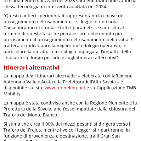
Il risanamento realizzato nel 2025 sarà effettuato utilizzando la
stessa tecnologia di intervento adottata nel 2024.
“Questi cantieri sperimentali rappresentano la chiave del
proseguimento del risanamento – si legge in una nota -.
Consentiranno di studiare tutti i parametri, e sarà solo al
termine di queste fasi che potrà essere determinato più
precisamente il proseguimento del risanamento della volta. Si
tratterà di individuare la miglior metodologia operativa, in
particolare la durata, la tecnologia impiegata, l’impatto della
chiusura sul lungo periodo e sugli itinerari alternativi”.
Itinerari alternativi
La mappa degli itinerari alternativi – elaborata con laRegione
Autonoma Valle d’Aosta e la Prefetturadell’Alta Savoia – è
disponibile sul sito
www.tunnelmb.net
e sull’applicazione TMB
Mobility.
La mappa è stata condivisa anche con la Regione Piemonte e la
Prefettura della Savoia, anch’esse impattate dalla chiusura del
Traforo del Monte Bianco.
Si stima che circa il 90% dei mezzi pesanti si dirigerà verso il
Traforo del Frejus, mentre i veicoli leggeri si ripartiranno, in
funzione di provenienza e destinazione, tra il Gran San