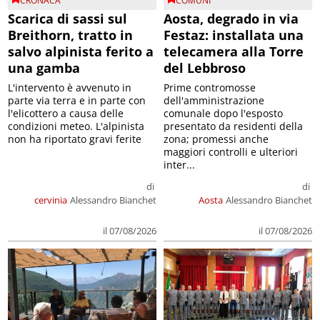
CRONACA
COMUNI
Scarica di sassi sul
Aosta, degrado in via
Breithorn, tratto in
Festaz: installata una
salvo alpinista ferito a
telecamera alla Torre
una gamba
del Lebbroso
L'intervento è avvenuto in
Prime contromosse
parte via terra e in parte con
dell'amministrazione
l'elicottero a causa delle
comunale dopo l'esposto
condizioni meteo. L'alpinista
presentato da residenti della
non ha riportato gravi ferite
zona; promessi anche
maggiori controlli e ulteriori
inter...
di
di
cervinia
Alessandro Bianchet
Aosta
Alessandro Bianchet
il 07/08/2026
il 07/08/2026