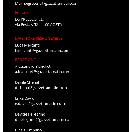
Mail:
segreteria@gazzettamatin.com
Editore
LG PRESSE S.R.L.
via Festaz, 52 11100 AOSTA
DIRETTORE RESPONSABILE
Luca Mercanti
l.mercanti@gazzettamatin.com
REDAZIONE
Alessandro Bianchet
a.bianchet@gazzettamatin.com
Danila Chenal
d.chenal@gazzettamatin.com
Erika David
e.david@gazzettamatin.com
Davide Pellegrino
d.pellegrino@gazzettamatin.com
Cinzia Timpano