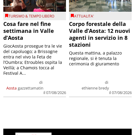
TURISMO & TEMPO LIBERO
ATTUALITA'
Cosa fare nel fine
Corpo forestale della
settimana in Valle
Valle d’Aosta: 12 nuovi
d’Aosta
agenti in servizio in 8
stazioni
GiocAosta prosegue tra le vie
del capoluogo; a Brissogne
Questa mattina, a palazzo
entra nel vivo la Feta de
regionale, si è tenuta la
l’Oumbra; Etroubles ospita la
cerimonia di giuramento
Veillà; a Chamois tocca al
Festival A...
di
di
Aosta
gazzettamatin
ethienne bredy
il 07/08/2026
il 07/08/2026