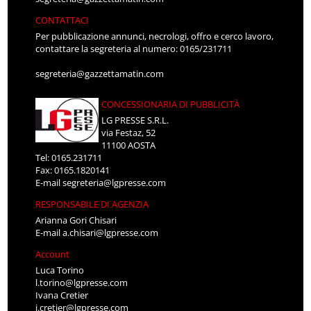
CONTATTACI
Per pubblicazione annunci, necrologi, offro e cerco lavoro,
contattare la segreteria al numero: 0165/231711
segreteria@gazzettamatin.com
CONCESSIONARIA DI PUBBLICITÀ
LG PRESSE S.R.L.
via Festaz, 52
11100 AOSTA
Tel: 0165.231711
Fax: 0165.1820141
E-mail
segreteria@lgpresse.com
RESPONSABILE DI AGENZIA
Arianna Gori Chisari
E-mail
a.chisari@lgpresse.com
Account
Luca Torino
l.torino@lgpresse.com
Ivana Cretier
i.cretier@lgpresse.com