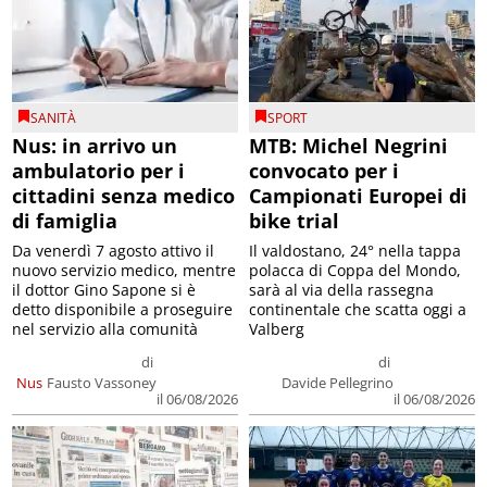
SANITÀ
SPORT
Nus: in arrivo un
MTB: Michel Negrini
ambulatorio per i
convocato per i
cittadini senza medico
Campionati Europei di
di famiglia
bike trial
Da venerdì 7 agosto attivo il
Il valdostano, 24° nella tappa
nuovo servizio medico, mentre
polacca di Coppa del Mondo,
il dottor Gino Sapone si è
sarà al via della rassegna
detto disponibile a proseguire
continentale che scatta oggi a
nel servizio alla comunità
Valberg
di
di
Nus
Fausto Vassoney
Davide Pellegrino
il 06/08/2026
il 06/08/2026