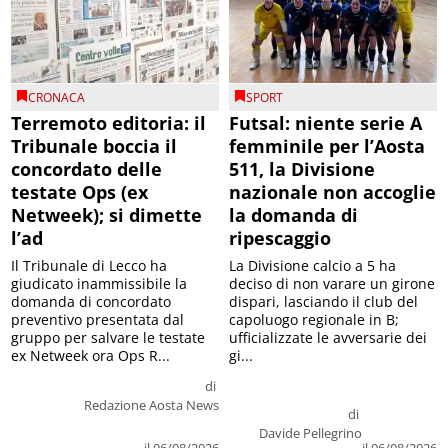
CRONACA
SPORT
Terremoto editoria: il
Futsal: niente serie A
Tribunale boccia il
femminile per l’Aosta
concordato delle
511, la Divisione
testate Ops (ex
nazionale non accoglie
Netweek); si dimette
la domanda di
l’ad
ripescaggio
Il Tribunale di Lecco ha
La Divisione calcio a 5 ha
giudicato inammissibile la
deciso di non varare un girone
domanda di concordato
dispari, lasciando il club del
preventivo presentata dal
capoluogo regionale in B;
gruppo per salvare le testate
ufficializzate le avversarie dei
ex Netweek ora Ops R...
gi...
di
Redazione Aosta News
di
Davide Pellegrino
il 06/08/2026
il 06/08/2026