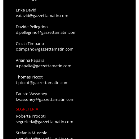
Erika David
e.david@gazzettamatin.com
Davide Pellegrino
d.pellegrino@gazzettamatin.com
Cinzia Timpano
c.timpano@gazzettamatin.com
Arianna Papalia
a.papalia@gazzettamatin.com
Thomas Piccot
t.piccot@gazzettamatin.com
Fausto Vassoney
f.vassoney@gazzettamatin.com
SEGRETERIA
Roberta Prodoti
segreteria@gazzettamatin.com
Stefania Muscolo
segreteria@gazzettamatin.com