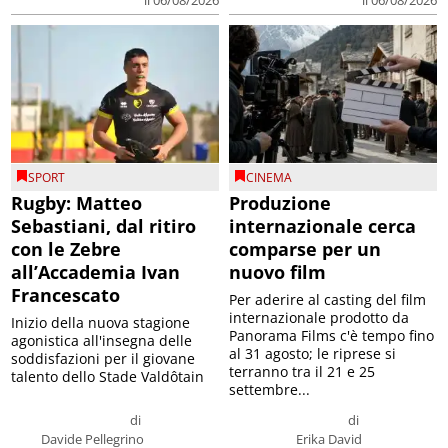
SPORT
CINEMA
Rugby: Matteo
Produzione
Sebastiani, dal ritiro
internazionale cerca
con le Zebre
comparse per un
all’Accademia Ivan
nuovo film
Francescato
Per aderire al casting del film
internazionale prodotto da
Inizio della nuova stagione
Panorama Films c'è tempo fino
agonistica all'insegna delle
al 31 agosto; le riprese si
soddisfazioni per il giovane
terranno tra il 21 e 25
talento dello Stade Valdôtain
settembre...
di
di
Davide Pellegrino
Erika David