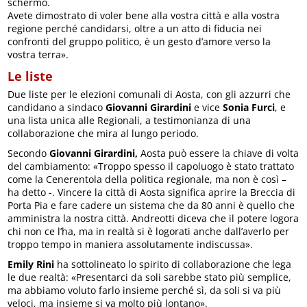
schermo.
Avete dimostrato di voler bene alla vostra città e alla vostra
regione perché candidarsi, oltre a un atto di fiducia nei
confronti del gruppo politico, è un gesto d’amore verso la
vostra terra».
Le liste
Due liste per le elezioni comunali di Aosta, con gli azzurri che
candidano a sindaco
Giovanni Girardini
e vice
Sonia Furci
, e
una lista unica alle Regionali, a testimonianza di una
collaborazione che mira al lungo periodo.
Secondo
Giovanni Girardini,
Aosta può essere la chiave di volta
del cambiamento: «Troppo spesso il capoluogo è stato trattato
come la Cenerentola della politica regionale, ma non è così –
ha detto -. Vincere la città di Aosta significa aprire la Breccia di
Porta Pia e fare cadere un sistema che da 80 anni è quello che
amministra la nostra città. Andreotti diceva che il potere logora
chi non ce l’ha, ma in realtà si è logorati anche dall’averlo per
troppo tempo in maniera assolutamente indiscussa».
Emily Rini
ha sottolineato lo spirito di collaborazione che lega
le due realtà: «Presentarci da soli sarebbe stato più semplice,
ma abbiamo voluto farlo insieme perché sì, da soli si va più
veloci, ma insieme si va molto più lontano».