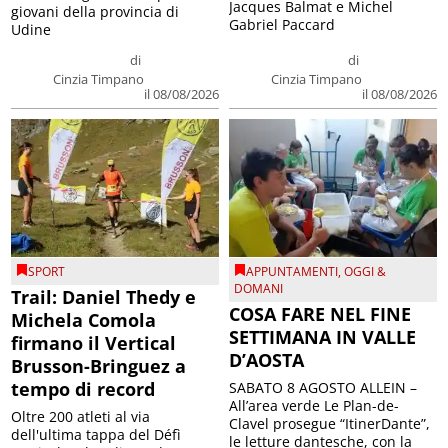
Jacques Balmat e Michel
giovani della provincia di
Gabriel Paccard
Udine
di
di
Cinzia Timpano
Cinzia Timpano
il 08/08/2026
il 08/08/2026
SPORT
APPUNTAMENTI
,
OGGI &
DOMANI
Trail: Daniel Thedy e
COSA FARE NEL FINE
Michela Comola
SETTIMANA IN VALLE
firmano il Vertical
D’AOSTA
Brusson-Bringuez a
tempo di record
SABATO 8 AGOSTO ALLEIN –
All’area verde Le Plan-de-
Oltre 200 atleti al via
Clavel prosegue “ItinerDante”,
dell'ultima tappa del Défì
le letture dantesche, con la