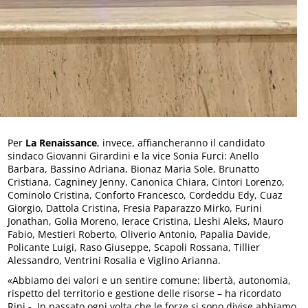
Per
La Renaissance
, invece, affiancheranno il candidato
sindaco Giovanni Girardini e la vice Sonia Furci: Anello
Barbara, Bassino Adriana, Bionaz Maria Sole, Brunatto
Cristiana, Cagniney Jenny, Canonica Chiara, Cintori Lorenzo,
Cominolo Cristina, Conforto Francesco, Cordeddu Edy, Cuaz
Giorgio, Dattola Cristina, Fresia Paparazzo Mirko, Furini
Jonathan, Golia Moreno, Ierace Cristina, Lleshi Aleks, Mauro
Fabio, Mestieri Roberto, Oliverio Antonio, Papalia Davide,
Policante Luigi, Raso Giuseppe, Scapoli Rossana, Tillier
Alessandro, Ventrini Rosalia e Viglino Arianna.
«Abbiamo dei valori e un sentire comune: libertà, autonomia,
rispetto del territorio e gestione delle risorse – ha ricordato
Rini -. In passato ogni volta che le forze si sono divise abbiamo