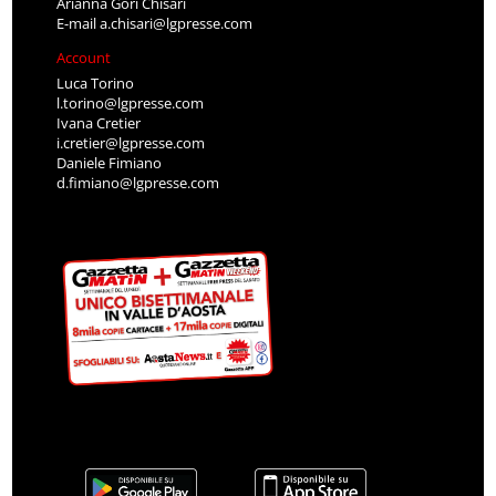
Arianna Gori Chisari
E-mail
a.chisari@lgpresse.com
Account
Luca Torino
l.torino@lgpresse.com
Ivana Cretier
i.cretier@lgpresse.com
Daniele Fimiano
d.fimiano@lgpresse.com