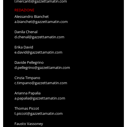
l.mercanti@gazzettamatin.com
REDAZIONE
Alessandro Bianchet
a.bianchet@gazzettamatin.com
Danila Chenal
d.chenal@gazzettamatin.com
Erika David
e.david@gazzettamatin.com
Davide Pellegrino
d.pellegrino@gazzettamatin.com
Cinzia Timpano
c.timpano@gazzettamatin.com
Arianna Papalia
a.papalia@gazzettamatin.com
Thomas Piccot
t.piccot@gazzettamatin.com
Fausto Vassoney