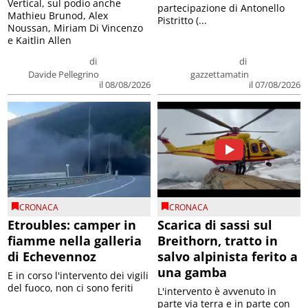
Vertical, sul podio anche
partecipazione di Antonello
Mathieu Brunod, Alex
Pistritto (...
Noussan, Miriam Di Vincenzo
e Kaitlin Allen
di
di
Davide Pellegrino
gazzettamatin
il 08/08/2026
il 07/08/2026
CRONACA
CRONACA
Etroubles: camper in
Scarica di sassi sul
fiamme nella galleria
Breithorn, tratto in
di Echevennoz
salvo alpinista ferito a
una gamba
E in corso l'intervento dei vigili
del fuoco, non ci sono feriti
L'intervento è avvenuto in
parte via terra e in parte con