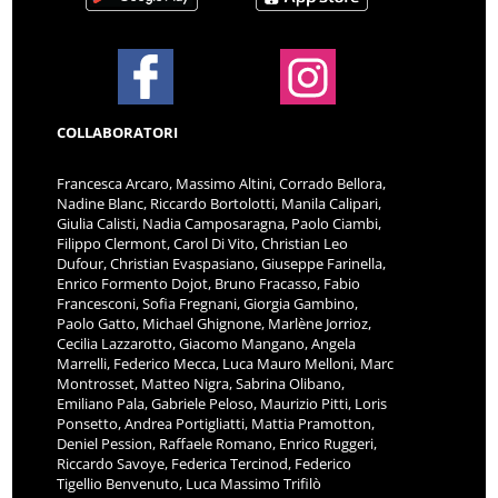
COLLABORATORI
Francesca Arcaro, Massimo Altini, Corrado Bellora,
Nadine Blanc, Riccardo Bortolotti, Manila Calipari,
Giulia Calisti, Nadia Camposaragna, Paolo Ciambi,
Filippo Clermont, Carol Di Vito, Christian Leo
Dufour, Christian Evaspasiano, Giuseppe Farinella,
Enrico Formento Dojot, Bruno Fracasso, Fabio
Francesconi, Sofia Fregnani, Giorgia Gambino,
Paolo Gatto, Michael Ghignone, Marlène Jorrioz,
Cecilia Lazzarotto, Giacomo Mangano, Angela
Marrelli, Federico Mecca, Luca Mauro Melloni, Marc
Montrosset, Matteo Nigra, Sabrina Olibano,
Emiliano Pala, Gabriele Peloso, Maurizio Pitti, Loris
Ponsetto, Andrea Portigliatti, Mattia Pramotton,
Deniel Pession, Raffaele Romano, Enrico Ruggeri,
Riccardo Savoye, Federica Tercinod, Federico
Tigellio Benvenuto, Luca Massimo Trifilò