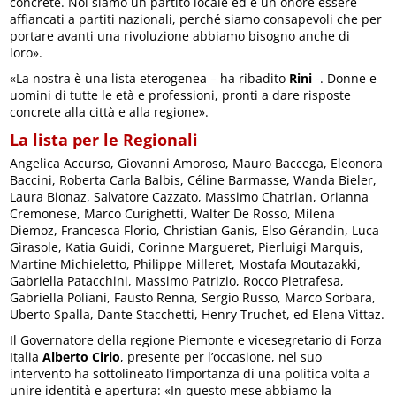
concrete. Noi siamo un partito locale ed è un onore essere
affiancati a partiti nazionali, perché siamo consapevoli che per
portare avanti una rivoluzione abbiamo bisogno anche di
loro».
«La nostra è una lista eterogenea – ha ribadito
Rini
-. Donne e
uomini di tutte le età e professioni, pronti a dare risposte
concrete alla città e alla regione».
La lista per le Regionali
Angelica Accurso, Giovanni Amoroso, Mauro Baccega, Eleonora
Baccini, Roberta Carla Balbis, Céline Barmasse, Wanda Bieler,
Laura Bionaz, Salvatore Cazzato, Massimo Chatrian, Orianna
Cremonese, Marco Curighetti, Walter De Rosso, Milena
Diemoz, Francesca Florio, Christian Ganis, Elso Gérandin, Luca
Girasole, Katia Guidi, Corinne Margueret, Pierluigi Marquis,
Martine Michieletto, Philippe Milleret, Mostafa Moutazakki,
Gabriella Patacchini, Massimo Patrizio, Rocco Pietrafesa,
Gabriella Poliani, Fausto Renna, Sergio Russo, Marco Sorbara,
Uberto Spalla, Dante Stacchetti, Henry Truchet, ed Elena Vittaz.
Il Governatore della regione Piemonte e vicesegretario di Forza
Italia
Alberto Cirio
, presente per l’occasione, nel suo
intervento ha sottolineato l’importanza di una politica volta a
unire identità e apertura: «In questo mese abbiamo la