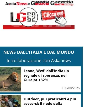
NEWS DALL'ITALIA E DAL MONDO
In collaborazione con Askanews
Iran, Mojtaba Khamenei ha
incontrato Pezeshkian
il 09/08/2026
Gaza, Israele respinge il piano
in 15 punti del Board of Peace