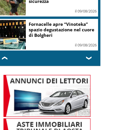
il 09/08/2026
Si è spento a Roma
Massimiliano Cencelli, diede il
nome al famoso Manuale
il 09/08/2026
❮
❯