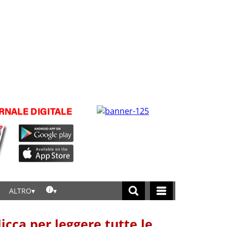
ALTRO
licca per leggere tutte le