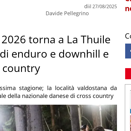
di
il
27/08/2025
n
Davide Pellegrino
C
o 2026 torna a La Thuile
di enduro e downhill e
s country
rossima stagione; la località valdostana da
ale della nazionale danese di cross country