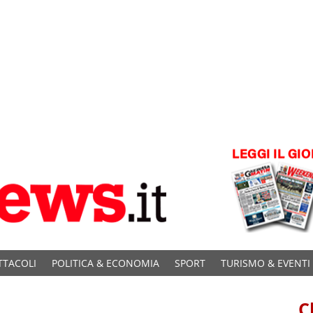
TTACOLI
POLITICA & ECONOMIA
SPORT
TURISMO & EVENTI
C