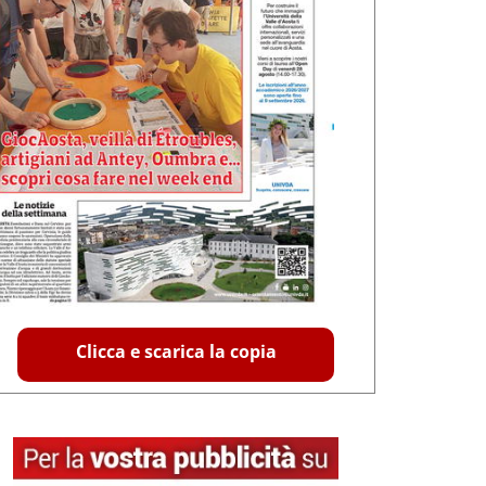
Clicca e scarica la copia