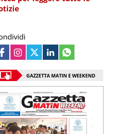
otizie
ondividi
GAZZETTA MATIN E WEEKEND