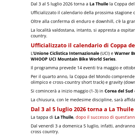
Dal 3 al 5 luglio 2026 torna a
La Thuile
la Coppa del
Ufficializzato il calendario della prossima stagione 
Oltre alla conferma di enduro e downhill, c’è la gran
La località valdostana, intanto, si appresta a ospita
country.
Ufficializzato il calendario di Coppa 
L’
Unione Ciclistica Internazionale
(UCI) e
Warner Br
WHOOP UCI Mountain Bike World Series
.
Il programma prevede 14 eventi tra maggio e ottobre 
Per il quarto anno, la Coppa del Mondo comprender
olimpico e cross-country short track) e gravity (dow
Si comincerà a inizio maggio (1-3) in
Corea del Sud
La chiusura, con le medesime discipline, sarà affida
Dal 3 al 5 luglio 2026 torna a La Thui
La tappa di
La Thuile
,
dopo il successo di quest’an
Dal venerdì 3 a domenica 5 luglio, infatti, andranno
cross country.