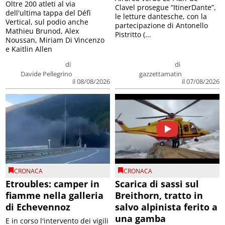
Oltre 200 atleti al via
Clavel prosegue “ItinerDante”,
dell'ultima tappa del Défì
le letture dantesche, con la
Vertical, sul podio anche
partecipazione di Antonello
Mathieu Brunod, Alex
Pistritto (...
Noussan, Miriam Di Vincenzo
e Kaitlin Allen
di
di
Davide Pellegrino
gazzettamatin
il 08/08/2026
il 07/08/2026
CRONACA
CRONACA
Etroubles: camper in
Scarica di sassi sul
fiamme nella galleria
Breithorn, tratto in
di Echevennoz
salvo alpinista ferito a
una gamba
E in corso l'intervento dei vigili