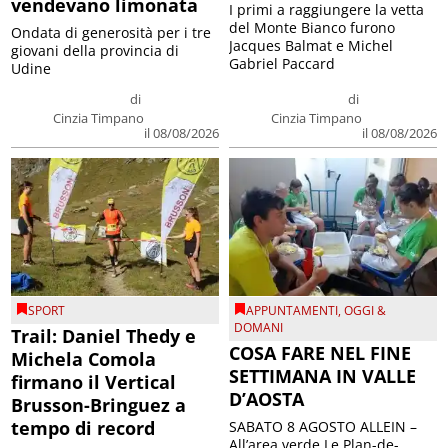
vendevano limonata
I primi a raggiungere la vetta
del Monte Bianco furono
Ondata di generosità per i tre
Jacques Balmat e Michel
giovani della provincia di
Gabriel Paccard
Udine
di
di
Cinzia Timpano
Cinzia Timpano
il 08/08/2026
il 08/08/2026
SPORT
APPUNTAMENTI
,
OGGI &
DOMANI
Trail: Daniel Thedy e
COSA FARE NEL FINE
Michela Comola
SETTIMANA IN VALLE
firmano il Vertical
D’AOSTA
Brusson-Bringuez a
tempo di record
SABATO 8 AGOSTO ALLEIN –
All’area verde Le Plan-de-