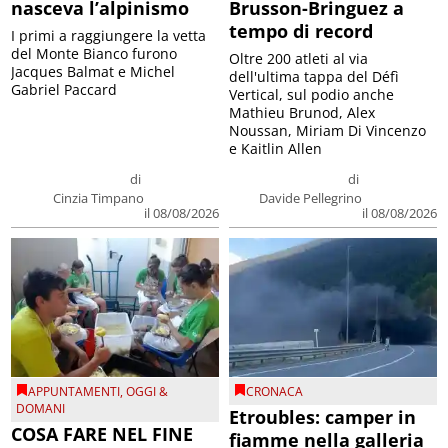
nasceva l’alpinismo
Brusson-Bringuez a
tempo di record
I primi a raggiungere la vetta
del Monte Bianco furono
Oltre 200 atleti al via
Jacques Balmat e Michel
dell'ultima tappa del Défì
Gabriel Paccard
Vertical, sul podio anche
Mathieu Brunod, Alex
Noussan, Miriam Di Vincenzo
e Kaitlin Allen
di
di
Cinzia Timpano
Davide Pellegrino
il 08/08/2026
il 08/08/2026
APPUNTAMENTI
,
OGGI &
CRONACA
DOMANI
Etroubles: camper in
COSA FARE NEL FINE
fiamme nella galleria