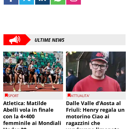
ULTIME NEWS
SPORT
ATTUALITA'
Atletica: Matilde
Dalle Valle d’Aosta al
Abelli vola in finale
Friuli: Henry regala un
con la 4×400
motorino Ciao ai
femminile ai Mondiali
ragazzini che