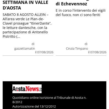
SETTIMANA IN VALLE
di Echevennoz
D’AOSTA
E in corso l'intervento dei vigili
SABATO 8 AGOSTO ALLEIN –
del fuoco, non ci sono feriti
All’area verde Le Plan-de-
Clavel prosegue “ItinerDante”,
le letture dantesche, con la
partecipazione di Antonello
Pistritto (...
di
di
gazzettamatin
Cinzia Timpano
il 07/08/2026
il 07/08/2026
Quotidiano online Iscrizione al Tribunale di Aosta n.
8/2012
Autorizzazione del 13/12/2012