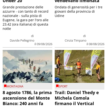
Under 20
vendevano limonata
Grande prestazione delle
Ondata di generosità per i tre
azzurre - con tanto di record
giovani della provincia di
nazionale - sulla pista di
Udine
Eugene, la gara per l'oro alle
23.42 (ora italiana) di questa
notte
di
di
Davide Pellegrino
Cinzia Timpano
il 09/08/2026
il 08/08/2026
MONTAGNA
SPORT
8 agosto 1786, la prima
Trail: Daniel Thedy e
ascensione del Monte
Michela Comola
Bianco: 240 anni fa
firmano il Vertical