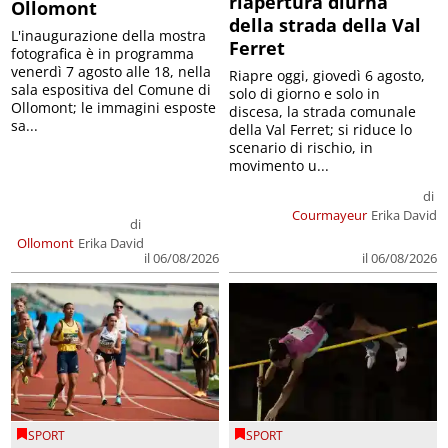
riapertura diurna
Ollomont
della strada della Val
L'inaugurazione della mostra
Ferret
fotografica è in programma
venerdì 7 agosto alle 18, nella
Riapre oggi, giovedì 6 agosto,
sala espositiva del Comune di
solo di giorno e solo in
Ollomont; le immagini esposte
discesa, la strada comunale
sa...
della Val Ferret; si riduce lo
scenario di rischio, in
movimento u...
di
Courmayeur
Erika David
di
Ollomont
Erika David
il 06/08/2026
il 06/08/2026
SPORT
SPORT