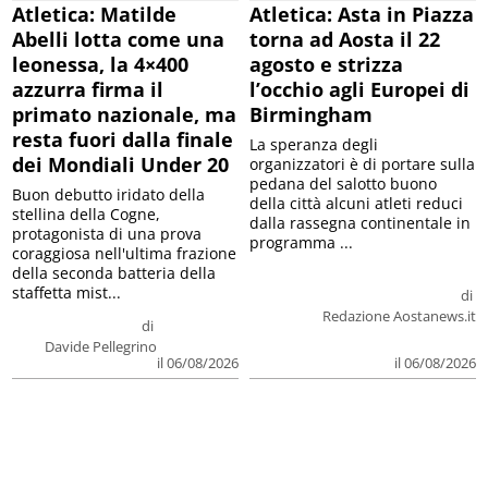
Atletica: Matilde
Atletica: Asta in Piazza
Abelli lotta come una
torna ad Aosta il 22
leonessa, la 4×400
agosto e strizza
azzurra firma il
l’occhio agli Europei di
primato nazionale, ma
Birmingham
resta fuori dalla finale
La speranza degli
dei Mondiali Under 20
organizzatori è di portare sulla
pedana del salotto buono
Buon debutto iridato della
della città alcuni atleti reduci
stellina della Cogne,
dalla rassegna continentale in
protagonista di una prova
programma ...
coraggiosa nell'ultima frazione
della seconda batteria della
staffetta mist...
di
Redazione Aostanews.it
di
Davide Pellegrino
il 06/08/2026
il 06/08/2026