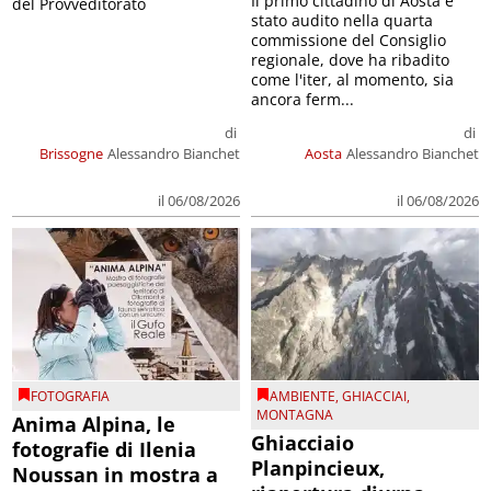
Il primo cittadino di Aosta è
del Provveditorato
stato audito nella quarta
commissione del Consiglio
regionale, dove ha ribadito
come l'iter, al momento, sia
ancora ferm...
di
di
Brissogne
Alessandro Bianchet
Aosta
Alessandro Bianchet
il 06/08/2026
il 06/08/2026
FOTOGRAFIA
AMBIENTE
,
GHIACCIAI
,
MONTAGNA
Anima Alpina, le
Ghiacciaio
fotografie di Ilenia
Planpincieux,
Noussan in mostra a