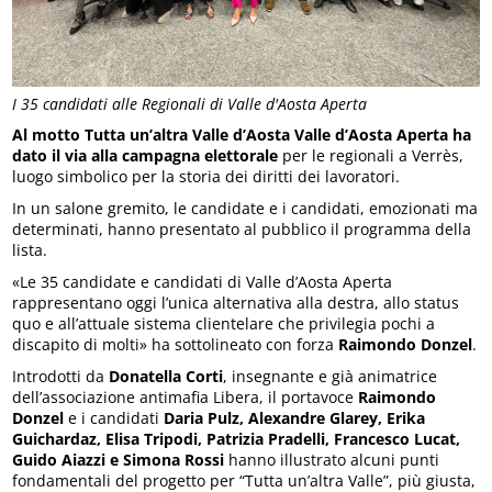
I 35 candidati alle Regionali di Valle d'Aosta Aperta
Al motto Tutta un’altra Valle d’Aosta Valle d’Aosta Aperta ha
dato il via alla campagna elettorale
per le regionali a Verrès,
luogo simbolico per la storia dei diritti dei lavoratori.
In un salone gremito, le candidate e i candidati, emozionati ma
determinati, hanno presentato al pubblico il programma della
lista.
«Le 35 candidate e candidati di Valle d’Aosta Aperta
rappresentano oggi l’unica alternativa alla destra, allo status
quo e all’attuale sistema clientelare che privilegia pochi a
discapito di molti» ha sottolineato con forza
Raimondo Donzel
.
Introdotti da
Donatella Corti
, insegnante e già animatrice
dell’associazione antimafia Libera, il portavoce
Raimondo
Donzel
e i candidati
Daria Pulz, Alexandre Glarey, Erika
Guichardaz, Elisa Tripodi, Patrizia Pradelli, Francesco Lucat,
Guido Aiazzi e Simona Rossi
hanno illustrato alcuni punti
fondamentali del progetto per “Tutta un’altra Valle”, più giusta,