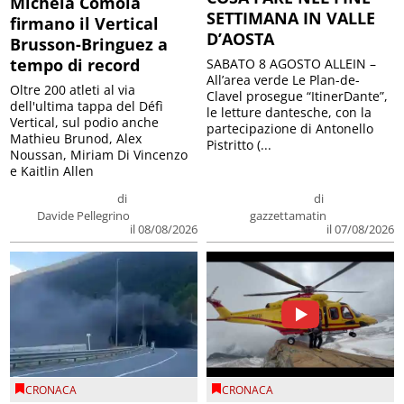
Michela Comola
SETTIMANA IN VALLE
firmano il Vertical
D’AOSTA
Brusson-Bringuez a
tempo di record
SABATO 8 AGOSTO ALLEIN –
All’area verde Le Plan-de-
Oltre 200 atleti al via
Clavel prosegue “ItinerDante”,
dell'ultima tappa del Défì
le letture dantesche, con la
Vertical, sul podio anche
partecipazione di Antonello
Mathieu Brunod, Alex
Pistritto (...
Noussan, Miriam Di Vincenzo
e Kaitlin Allen
di
di
Davide Pellegrino
gazzettamatin
il 08/08/2026
il 07/08/2026
CRONACA
CRONACA