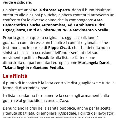
verde e solidale.
Da oltre tre anni
Valle d’Aosta Aperta
, dopo il buon risultato
ottenuto alle elezioni politiche, elabora contenuti attraverso un
confronto fra le diverse anime che la compongono:
Area
Democratica Gauche Autonomiste, Adu Ambiente Diritti
Uguaglianza, Uniti a Sinistra-PRC/RS e Movimento 5 Stelle
.
Proprio grazie a questa originalità, oggi la coalizione è
guardata con interesse anche oltre i confini regionali, come
testimoniano le parole di
Pippo Civati
, che l’ha definita «una
sinistra felice», in occasione dell’endorsement del suo
movimento politico
Possibile
alla lista, e l’attenzione
dimostrata da parlamentari europei come
Mariangela Danzì,
Tiziana Beghin
e
Gaetano Pedullà
.
Le affinità
Il punto di incontro è la lotta contro le disuguaglianze e tutte le
forme di discriminazione.
La lista condanna fermamente la corsa agli armamenti, alla
guerra e al genocidio in corso a Gaza.
Denunciano la crisi della sanità pubblica, anche per la scelta,
ritenuta sbagliata, di ampliare l’Ospedale. I diritti dei lavoratori