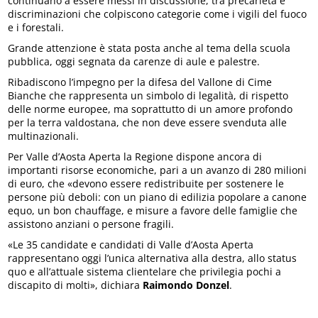
continuano a essere messi in discussione, tra precarietà e
discriminazioni che colpiscono categorie come i vigili del fuoco
e i forestali.
Grande attenzione è stata posta anche al tema della scuola
pubblica, oggi segnata da carenze di aule e palestre.
Ribadiscono l’impegno per la difesa del Vallone di Cime
Bianche che rappresenta un simbolo di legalità, di rispetto
delle norme europee, ma soprattutto di un amore profondo
per la terra valdostana, che non deve essere svenduta alle
multinazionali.
Per Valle d’Aosta Aperta la Regione dispone ancora di
importanti risorse economiche, pari a un avanzo di 280 milioni
di euro, che «devono essere redistribuite per sostenere le
persone più deboli: con un piano di edilizia popolare a canone
equo, un bon chauffage, e misure a favore delle famiglie che
assistono anziani o persone fragili.
«Le 35 candidate e candidati di Valle d’Aosta Aperta
rappresentano oggi l’unica alternativa alla destra, allo status
quo e all’attuale sistema clientelare che privilegia pochi a
discapito di molti», dichiara
Raimondo Donzel
.