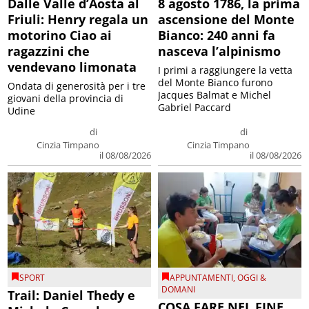
Dalle Valle d’Aosta al
8 agosto 1786, la prima
Friuli: Henry regala un
ascensione del Monte
motorino Ciao ai
Bianco: 240 anni fa
ragazzini che
nasceva l’alpinismo
vendevano limonata
I primi a raggiungere la vetta
del Monte Bianco furono
Ondata di generosità per i tre
Jacques Balmat e Michel
giovani della provincia di
Gabriel Paccard
Udine
di
di
Cinzia Timpano
Cinzia Timpano
il 08/08/2026
il 08/08/2026
SPORT
APPUNTAMENTI
,
OGGI &
DOMANI
Trail: Daniel Thedy e
COSA FARE NEL FINE