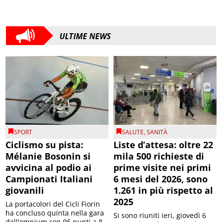
ULTIME NEWS
SPORT
SALUTE
,
SANITÀ
Ciclismo su pista:
Liste d’attesa: oltre 22
Mélanie Bosonin si
mila 500 richieste di
avvicina al podio ai
prime visite nei primi
Campionati Italiani
6 mesi del 2026, sono
giovanili
1.261 in più rispetto al
2025
La portacolori del Cicli Fiorin
ha concluso quinta nella gara
Si sono riuniti ieri, giovedì 6
dell'omnium con 95 punti a 8