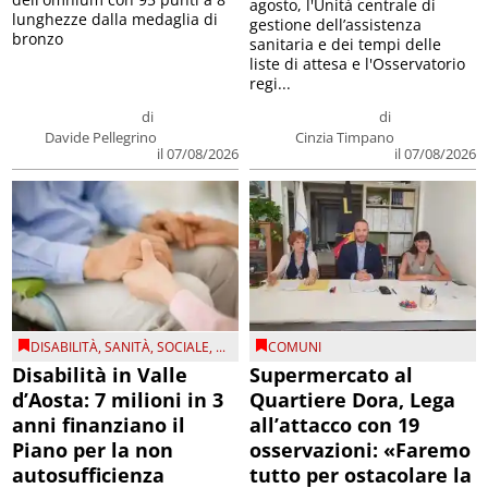
agosto, l'Unità centrale di
lunghezze dalla medaglia di
gestione dell’assistenza
bronzo
sanitaria e dei tempi delle
liste di attesa e l'Osservatorio
regi...
di
di
Davide Pellegrino
Cinzia Timpano
il 07/08/2026
il 07/08/2026
DISABILITÀ
,
SANITÀ
,
SOCIALE
, ...
COMUNI
Disabilità in Valle
Supermercato al
d’Aosta: 7 milioni in 3
Quartiere Dora, Lega
anni finanziano il
all’attacco con 19
Piano per la non
osservazioni: «Faremo
autosufficienza
tutto per ostacolare la