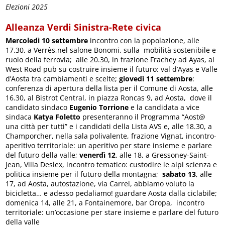
Elezioni 2025
Alleanza Verdi Sinistra-Rete civica
Mercoledì 10 settembre
incontro con la popolazione, alle
17.30, a Verrès,nel salone Bonomi, sulla mobilità sostenibile e
ruolo della ferrovia; alle 20.30, in frazione Frachey ad Ayas, al
West Road pub su costruire insieme il futuro: val d’Ayas e Valle
d’Aosta tra cambiamenti e scelte;
giovedì 11 settembre
:
conferenza di apertura della lista per il Comune di Aosta, alle
16.30, al Bistrot Central, in piazza Roncas 9, ad Aosta, dove il
candidato sindaco
Eugenio Torrione
e la candidata a vice
sindaca
Katya Foletto
presenteranno il Programma “Aost@
una città per tutti” e i candidati della Lista AVS e, alle 18.30, a
Champorcher, nella sala polivalente, frazione Vignat, incontro-
aperitivo territoriale: un aperitivo per stare insieme e parlare
del futuro della valle;
venerdì 12
, alle 18, a Gressoney-Saint-
Jean, Villa Deslex, incontro tematico: custodire le alpi scienza e
politica insieme per il futuro della montagna;
sabato 13
, alle
17, ad Aosta, autostazione, via Carrel, abbiamo voluto la
bicicletta… e adesso pedaliamo! guardare Aosta dalla ciclabile;
domenica 14, alle 21, a Fontainemore, bar Oropa, incontro
territoriale: un’occasione per stare insieme e parlare del futuro
della valle