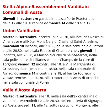
Stella Alpina-Rassemblement Valdôtain –
Comunali di Aosta
Giovedì 11 settembre
gazebo in piazza Porte Praetoriane,
dalle 17 alle 19, si replica
domenica 14
dalle 10 alle 12.
Union Valdôtaine
Martedì 9 settembre
incontri , alle 20.30, all’Hôtel des Roses di
Villeneuve e all’Hôtel Mont Nery di Challand-Saint-Anselme;
mercoledì 10
incontri, alle 18.30, nella sala comunale di Introd
e, alle 20.30, nella sala Espace di Champorcher;
giovedì 11
incontri, alle 20.30, a Maison Nouchy di Saint-Marcel, nella
sala polivalente di Lillianes e al bar Champs de la cure di
Torgnon;
venerdì 12
incontri, alle 18, a Villa Margherita di
Gressoney-Saint-Jean e, alle 18.30, nella sala comunale di
Arnad;
domenica 14
incontri, alle 18, al bar Le Fourquin di
Valsavarenche, alle 20.30, alla Trattoria des Amis di Arnad e
nella sala comunale di Pollein.
Valle d’Aosta Aperta
Martedì 9 settembre
, alle 18, nella sala dell’ex centralina di
Valpelline;
mercoledì 10
, alle 20.30, nell’ex latteria di Signayes
ad Aosta;
giovedì 11
, alle 18, sotto i portici di Morgex e, alle