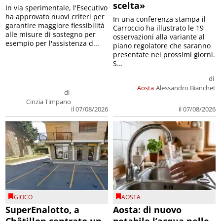
scelta»
In via sperimentale, l'Esecutivo
ha approvato nuovi criteri per
In una conferenza stampa il
garantire maggiore flessibilità
Carroccio ha illustrato le 19
alle misure di sostegno per
osservazioni alla variante al
esempio per l'assistenza d...
piano regolatore che saranno
presentate nei prossimi giorni.
S...
di
Aosta
Alessandro Bianchet
di
Cinzia Timpano
il 07/08/2026
il 07/08/2026
GIOCO
AOSTA
SuperEnalotto, a
Aosta: di nuovo
Châtillon centrato un
potabile l’acqua nelle