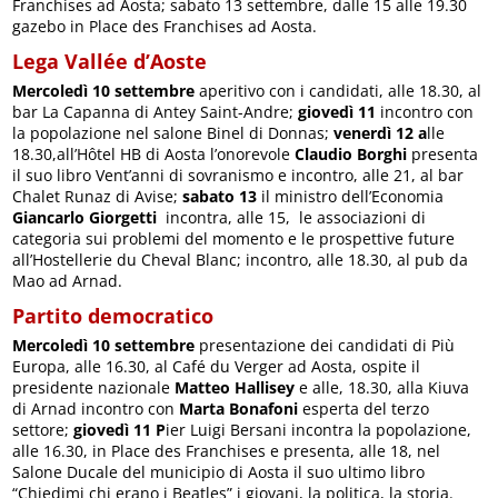
Franchises ad Aosta; sabato 13 settembre, dalle 15 alle 19.30
gazebo in Place des Franchises ad Aosta.
Lega Vallée d’Aoste
Mercoledì 10 settembre
aperitivo con i candidati, alle 18.30, al
bar La Capanna di Antey Saint-Andre;
giovedì 11
incontro con
la popolazione nel salone Binel di Donnas;
venerdì 12 a
lle
18.30,all’Hôtel HB di Aosta l’onorevole
Claudio Borghi
presenta
il suo libro Vent’anni di sovranismo e incontro, alle 21, al bar
Chalet Runaz di Avise;
sabato 13
il ministro dell’Economia
Giancarlo Giorgetti
incontra, alle 15, le associazioni di
categoria sui problemi del momento e le prospettive future
all’Hostellerie du Cheval Blanc; incontro, alle 18.30, al pub da
Mao ad Arnad.
Partito democratico
Mercoledì 10 settembre
presentazione dei candidati di Più
Europa, alle 16.30, al Café du Verger ad Aosta, ospite il
presidente nazionale
Matteo Hallisey
e alle, 18.30, alla Kiuva
di Arnad incontro con
Marta Bonafoni
esperta del terzo
settore;
giovedì 11 P
ier Luigi Bersani incontra la popolazione,
alle 16.30, in Place des Franchises e presenta, alle 18, nel
Salone Ducale del municipio di Aosta il suo ultimo libro
“Chiedimi chi erano i Beatles” i giovani, la politica, la storia.