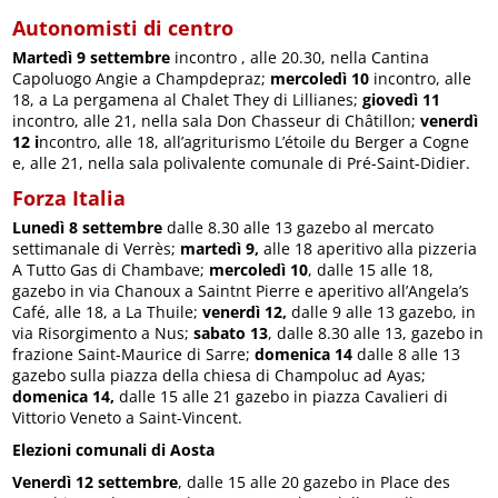
Autonomisti di centro
Martedì 9 settembre
incontro , alle 20.30, nella Cantina
Capoluogo Angie a Champdepraz;
mercoledì 10
incontro, alle
18, a La pergamena al Chalet They di Lillianes;
giovedì 11
incontro, alle 21, nella sala Don Chasseur di Châtillon;
venerdì
12 i
ncontro, alle 18, all’agriturismo L’étoile du Berger a Cogne
e, alle 21, nella sala polivalente comunale di Pré-Saint-Didier.
Forza Italia
Lunedì 8 settembre
dalle 8.30 alle 13 gazebo al mercato
settimanale di Verrès;
martedì
9,
alle 18 aperitivo alla pizzeria
A Tutto Gas di Chambave;
mercoledì 10
, dalle 15 alle 18,
gazebo in via Chanoux a Saintnt Pierre e aperitivo all’Angela’s
Café, alle 18, a La Thuile;
venerdì 12,
dalle 9 alle 13 gazebo, in
via Risorgimento a Nus;
sabato 13
, dalle 8.30 alle 13, gazebo in
frazione Saint-Maurice di Sarre;
domenica 14
dalle 8 alle 13
gazebo sulla piazza della chiesa di Champoluc ad Ayas;
domenica 14,
dalle 15 alle 21 gazebo in piazza Cavalieri di
Vittorio Veneto a Saint-Vincent.
Elezioni comunali di Aosta
Venerdì 12 settembre
, dalle 15 alle 20 gazebo in Place des