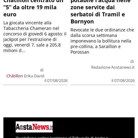
“5” da oltre 19 mila
zone servite dai
euro
serbatoi di Tramil e
Bornyon
La giocata vincente alla
Tabaccheria Chameran nel
Revocate le due ordinanze che
concorso di giovedì 6 agosto; il
dalla scorsa settimana
jackpot per l'estrazione di
imponevano la bollitura nella
oggi, venerdì 7, sale a 205,8
pre-collina, a Saraillon e
milioni d...
Porossan
di
Redazione Aostanews.it
di
Châtillon
Erika David
il 07/08/2026
il 07/08/2026
Quotidiano online Iscrizione al Tribunale di Aosta n.