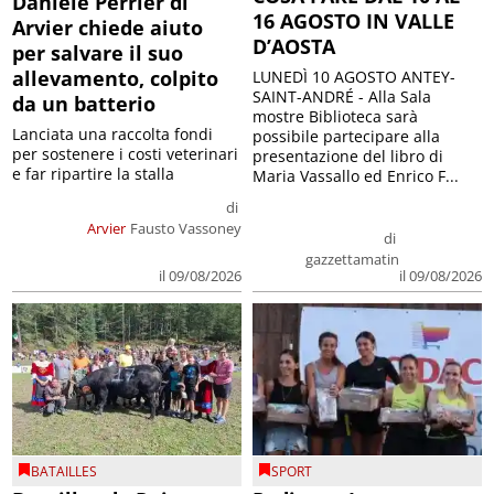
Daniele Perrier di
16 AGOSTO IN VALLE
Arvier chiede aiuto
D’AOSTA
per salvare il suo
allevamento, colpito
LUNEDÌ 10 AGOSTO ANTEY-
SAINT-ANDRÉ - Alla Sala
da un batterio
mostre Biblioteca sarà
Lanciata una raccolta fondi
possibile partecipare alla
per sostenere i costi veterinari
presentazione del libro di
e far ripartire la stalla
Maria Vassallo ed Enrico F...
di
Arvier
Fausto Vassoney
di
gazzettamatin
il 09/08/2026
il 09/08/2026
BATAILLES
SPORT