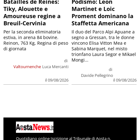
Batailles de Reines:
Podismo: Leon
Tiky, Alouette e
Martinet e Loic
Amoureuse regine a
Proment dominano la
Breuil-Cervinia
Staffetta Americana
Per la seconda eliminatoria
Il duo del Parco Alpi Apuane a
estiva, in arena 84 bovine.
segno a Gressan, tra le donne
Reinon, 763 Kg, Regina di peso
vincono Elisa Vitton Mea e
di giornata
Sabina Marquet, nel misto
trionfano Laura Segor e Mikael
Mongi...
di
Valtournenche
Luca Mercanti
di
Davide Pellegrino
il 09/08/2026
il 09/08/2026
Quotidiano online Iscrizione al Tribunale di Aosta n.