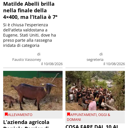
Matilde Abelli brilla
nella finale della
4×400, ma l’Italia è 7ª
Si è chiusa l'esperienza
dell'atleta valdostana a
Eugene, Stati Uniti, dove ha
preso parte alla rassegna
iridata di categoria
di
di
Fausto Vassoney
segreteria
il 10/08/2026
il 10/08/2026
ALLEVAMENTO
APPUNTAMENTI
,
OGGI &
DOMANI
L’azienda agricola
COSA FARE DAL 10 AL