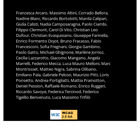
Francesca Arcaro, Massimo Altini, Corrado Bellora,
Nadine Blanc, Riccardo Bortolotti, Manila Calipari,
Giulia Calisti, Nadia Camposaragna, Paolo Ciambi,
Filippo Clermont, Carol Di Vito, Christian Leo
Dufour, Christian Evaspasiano, Giuseppe Farinella,
Enrico Formento Dojot, Bruno Fracasso, Fabio
Francesconi, Sofia Fregnani, Giorgia Gambino,
Paolo Gatto, Michael Ghignone, Marlène Jorrioz,
Cecilia Lazzarotto, Giacomo Mangano, Angela
Marrelli, Federico Mecca, Luca Mauro Melloni, Marc
Montrosset, Matteo Nigra, Sabrina Olibano,
Emiliano Pala, Gabriele Peloso, Maurizio Pitti, Loris
Ponsetto, Andrea Portigliatti, Mattia Pramotton,
Deniel Pession, Raffaele Romano, Enrico Ruggeri,
Riccardo Savoye, Federica Tercinod, Federico
Tigellio Benvenuto, Luca Massimo Trifilò