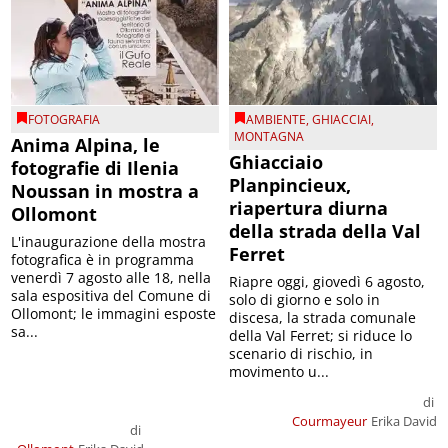
FOTOGRAFIA
AMBIENTE
,
GHIACCIAI
,
MONTAGNA
Anima Alpina, le
Ghiacciaio
fotografie di Ilenia
Planpincieux,
Noussan in mostra a
riapertura diurna
Ollomont
della strada della Val
L'inaugurazione della mostra
Ferret
fotografica è in programma
venerdì 7 agosto alle 18, nella
Riapre oggi, giovedì 6 agosto,
sala espositiva del Comune di
solo di giorno e solo in
Ollomont; le immagini esposte
discesa, la strada comunale
sa...
della Val Ferret; si riduce lo
scenario di rischio, in
movimento u...
di
Courmayeur
Erika David
di