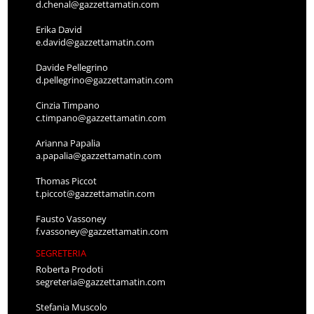
d.chenal@gazzettamatin.com
Erika David
e.david@gazzettamatin.com
Davide Pellegrino
d.pellegrino@gazzettamatin.com
Cinzia Timpano
c.timpano@gazzettamatin.com
Arianna Papalia
a.papalia@gazzettamatin.com
Thomas Piccot
t.piccot@gazzettamatin.com
Fausto Vassoney
f.vassoney@gazzettamatin.com
SEGRETERIA
Roberta Prodoti
segreteria@gazzettamatin.com
Stefania Muscolo