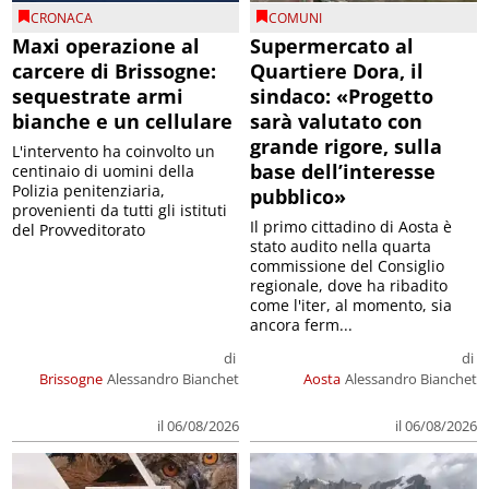
CRONACA
COMUNI
Maxi operazione al
Supermercato al
carcere di Brissogne:
Quartiere Dora, il
sequestrate armi
sindaco: «Progetto
bianche e un cellulare
sarà valutato con
grande rigore, sulla
L'intervento ha coinvolto un
base dell’interesse
centinaio di uomini della
Polizia penitenziaria,
pubblico»
provenienti da tutti gli istituti
Il primo cittadino di Aosta è
del Provveditorato
stato audito nella quarta
commissione del Consiglio
regionale, dove ha ribadito
come l'iter, al momento, sia
ancora ferm...
di
di
Brissogne
Alessandro Bianchet
Aosta
Alessandro Bianchet
il 06/08/2026
il 06/08/2026