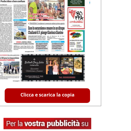
Clicca e scarica la copia