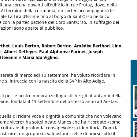
 una corona davanti all’edificio in rue Frutaz, dove, nella
 Al termine della cerimonia, un corteo accompagnerà le
le La Lira d’Issime fino al borgo di Sant’Orso nella cui
 con la partecipazione del Coro Sant’Orso, in suffragio dei
brazioni sono aperte al pubblico.
rthet
,
Louis Berton
,
Robert Berton
,
Amédée Berthod
,
Lino
i
,
Albert Deffeyes
,
Paul-Alphonse Farinet
,
Joseph
Stévenin
e
Maria Ida Viglino
.
a serata di mercoledì 10 settembre, ha voluto ricordare in
he si intreccia con la nascita della SVP in Alto Adige,
per le nostre minoranze linguistiche: gli ottant’anni della
taine, fondata il 13 settembre dello stesso anno ad Aosta»,
 quella di ridare voce e dignità a comunità che non volevano
 come vivere» ha sottolineato Manes che ha ricordato «come
 e culturale di profonda consapevolezza identitaria. Dopo la
ostruire, un gruppo di valdostani scelse di unirsi sotto il