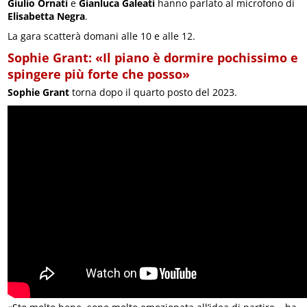
Giulio Ornati
e
Gianluca Galeati
hanno parlato al microfono di
Elisabetta Negra
.
La gara scatterà domani alle 10 e alle 12.
Sophie Grant: «Il piano è dormire pochissimo e
spingere più forte che posso»
Sophie Grant
torna dopo il quarto posto del 2023.