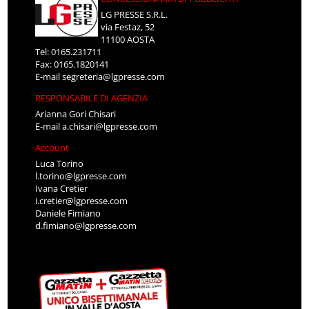
LG PRESSE S.R.L.
via Festaz, 52
11100 AOSTA
Tel: 0165.231711
Fax: 0165.1820141
E-mail
segreteria@lgpresse.com
RESPONSABILE DI AGENZIA
Arianna Gori Chisari
E-mail
a.chisari@lgpresse.com
Account
Luca Torino
l.torino@lgpresse.com
Ivana Cretier
i.cretier@lgpresse.com
Daniele Fimiano
d.fimiano@lgpresse.com