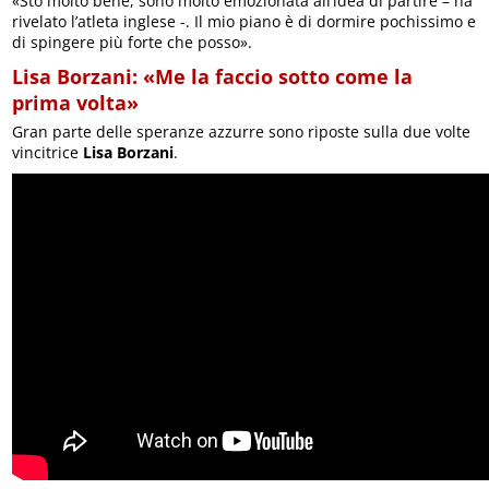
«Sto molto bene, sono molto emozionata all’idea di partire – ha
rivelato l’atleta inglese -. Il mio piano è di dormire pochissimo e
di spingere più forte che posso».
Lisa Borzani: «Me la faccio sotto come la
prima volta»
Gran parte delle speranze azzurre sono riposte sulla due volte
vincitrice
Lisa Borzani
.