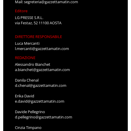
Mail:
segreteria@gazzettamatin.com
Editore
LG PRESSE S.R.L.
via Festaz, 52 11100 AOSTA
DIRETTORE RESPONSABILE
Luca Mercanti
l.mercanti@gazzettamatin.com
REDAZIONE
Alessandro Bianchet
a.bianchet@gazzettamatin.com
Danila Chenal
d.chenal@gazzettamatin.com
Erika David
e.david@gazzettamatin.com
Davide Pellegrino
d.pellegrino@gazzettamatin.com
Cinzia Timpano