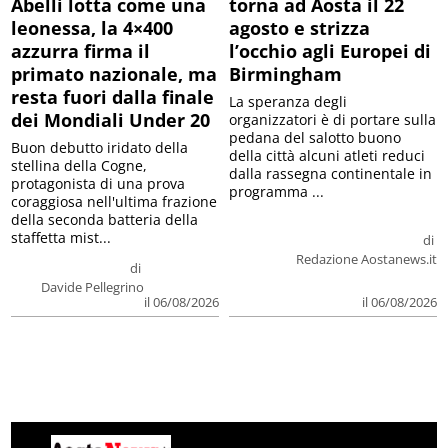
Abelli lotta come una
torna ad Aosta il 22
leonessa, la 4×400
agosto e strizza
azzurra firma il
l’occhio agli Europei di
primato nazionale, ma
Birmingham
resta fuori dalla finale
La speranza degli
dei Mondiali Under 20
organizzatori è di portare sulla
pedana del salotto buono
Buon debutto iridato della
della città alcuni atleti reduci
stellina della Cogne,
dalla rassegna continentale in
protagonista di una prova
programma ...
coraggiosa nell'ultima frazione
della seconda batteria della
staffetta mist...
di
Redazione Aostanews.it
di
Davide Pellegrino
il 06/08/2026
il 06/08/2026