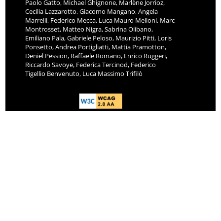
Paolo Gatto, Michael Ghignone, Marlène Jorrioz,
Cecilia Lazzarotto, Giacomo Mangano, Angela
Marrelli, Federico Mecca, Luca Mauro Melloni, Marc
Montrosset, Matteo Nigra, Sabrina Olibano,
Emiliano Pala, Gabriele Peloso, Maurizio Pitti, Loris
Ponsetto, Andrea Portigliatti, Mattia Pramotton,
Deniel Pession, Raffaele Romano, Enrico Ruggeri,
Riccardo Savoye, Federica Tercinod, Federico
Tigellio Benvenuto, Luca Massimo Trifilò