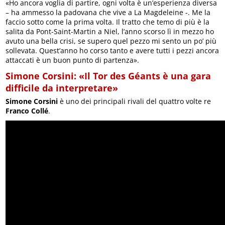
«Ho ancora voglia di partire, ogni volta è un’esperienza diversa
– ha ammesso la padovana che vive a La Magdeleine -. Me la
faccio sotto come la prima volta. Il tratto che temo di più è la
salita da Pont-Saint-Martin a Niel, l’anno scorso lì in mezzo ho
avuto una bella crisi, se supero quel pezzo mi sento un po’ più
sollevata. Quest’anno ho corso tanto e avere tutti i pezzi ancora
attaccati è un buon punto di partenza».
Simone Corsini: «Il Tor des Géants è una gara
difficile da interpretare»
Simone Corsini
è uno dei principali rivali del quattro volte re
Franco Collé
.