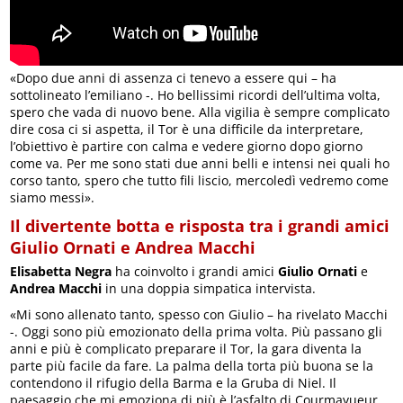
«Dopo due anni di assenza ci tenevo a essere qui – ha
sottolineato l’emiliano -. Ho bellissimi ricordi dell’ultima volta,
spero che vada di nuovo bene. Alla vigilia è sempre complicato
dire cosa ci si aspetta, il Tor è una difficile da interpretare,
l’obiettivo è partire con calma e vedere giorno dopo giorno
come va. Per me sono stati due anni belli e intensi nei quali ho
corso tanto, spero che tutto fili liscio, mercoledì vedremo come
siamo messi».
Il divertente botta e risposta tra i grandi amici
Giulio Ornati e Andrea Macchi
Elisabetta Negra
ha coinvolto i grandi amici
Giulio Ornati
e
Andrea Macchi
in una doppia simpatica intervista.
«Mi sono allenato tanto, spesso con Giulio – ha rivelato Macchi
-. Oggi sono più emozionato della prima volta. Più passano gli
anni e più è complicato preparare il Tor, la gara diventa la
parte più facile da fare. La palma della torta più buona se la
contendono il rifugio della Barma e la Gruba di Niel. Il
paesaggio che mi emoziona di più è l’asfalto di Courmayueur,