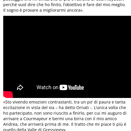
perché vuol dire che ho finito, l’obiettivo è fare del mio meglio.
Il sogno è provare a migliorarmi ancora».
«Sto vivendo emozioni contrastanti, tra un po’ di paura e tanta
eccitazione in vista del via – ha detto Ornati -. L’unica volta che
ho partecipato, non sono riuscito a finirlo, per cui mi auguro di
arrivare a Courmayeur e bermi una birra con il mio amico
Andrea, che arriverà prima di me. Il tratto che mi piace ti più è
quello della Valle di Gressoney».