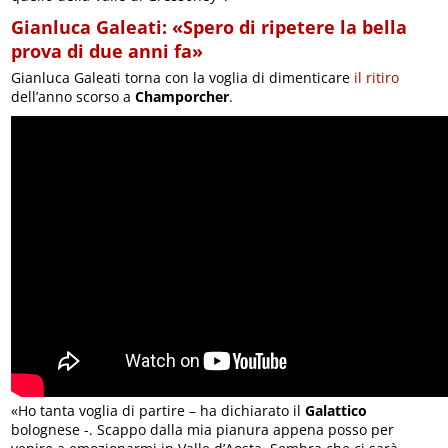
Gianluca Galeati: «Spero di ripetere la bella
prova di due anni fa»
Gianluca Galeati torna con la voglia di dimenticare
il ritiro
dell’anno scorso a
Champorcher
.
«Ho tanta voglia di partire – ha dichiarato il
Galattico
bolognese -. Scappo dalla mia pianura appena posso per