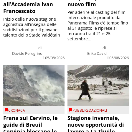
all’Accademia Ivan
nuovo film
Francescato
Per aderire al casting del film
internazionale prodotto da
Inizio della nuova stagione
Panorama Films c'è tempo fino
agonistica all'insegna delle
al 31 agosto; le riprese si
soddisfazioni per il giovane
terranno tra il 21 e 25
talento dello Stade Valdôtain
settembre...
di
di
Davide Pellegrino
Erika David
il 05/08/2026
il 05/08/2026
CRONACA
PUBBLIREDAZIONALI
Frana sul Cervino, le
Stagione invernale,
guide di Breuil
nuove opportunità di
Cervinia bloccano le
lavoro a La Thuile