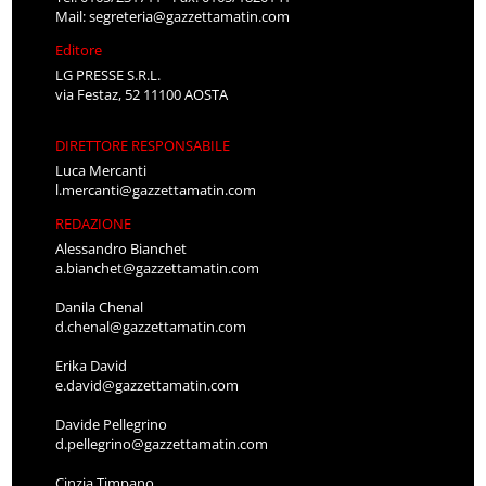
Mail:
segreteria@gazzettamatin.com
Editore
LG PRESSE S.R.L.
via Festaz, 52 11100 AOSTA
DIRETTORE RESPONSABILE
Luca Mercanti
l.mercanti@gazzettamatin.com
REDAZIONE
Alessandro Bianchet
a.bianchet@gazzettamatin.com
Danila Chenal
d.chenal@gazzettamatin.com
Erika David
e.david@gazzettamatin.com
Davide Pellegrino
d.pellegrino@gazzettamatin.com
Cinzia Timpano