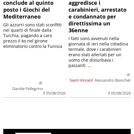
conclude al quinto
aggredisce i
posto i Giochi del
carabinieri, arrestato
Mediterraneo
e condannato per
direttissima un
Gli azzurri sono stati sconfitti
36enne
nei quarti di finale dalla
Turchia, pagando a caro
I fatti sono avvenuti nella
prezzo il ko nel girone
giornata di ieri nella cittadina
eliminatorio contro la Tunisia
termale, dove i carabinieri
erano stati allertati per un
uomo che disturbava i
passanti. ...
di
Saint-Vincent
Alessandro Bianchet
di
Davide Pellegrino
il 05/08/2026
il 05/08/2026