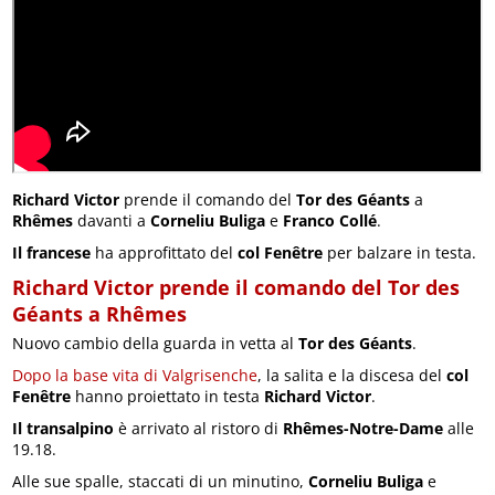
Richard Victor
prende il comando del
Tor des Géants
a
Rhêmes
davanti a
Corneliu Buliga
e
Franco Collé
.
Il francese
ha approfittato del
col Fenêtre
per balzare in testa.
Richard Victor prende il comando del Tor des
Géants a Rhêmes
Nuovo cambio della guarda in vetta al
Tor des Géants
.
Dopo la base vita di Valgrisenche
, la salita e la discesa del
col
Fenêtre
hanno proiettato in testa
Richard Victor
.
Il transalpino
è arrivato al ristoro di
Rhêmes-Notre-Dame
alle
19.18.
Alle sue spalle, staccati di un minutino,
Corneliu Buliga
e