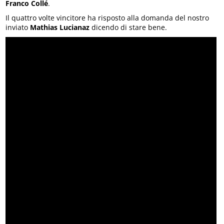
Franco Collé
.
Il quattro volte vincitore ha risposto alla domanda del nostro
inviato
Mathias Lucianaz
dicendo di stare bene.