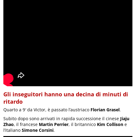
Gli inseguitori hanno una decina di minuti di
ritardo
Quarto a 9′ da Victor, è passato l’austriaco
Florian Grasel
.
Subito dopo sono arrivati in rapida successione il cinese
Jiaju
Zhao
, il francese
Martin Perrier
, il britannico
Kim Collison
e
l’italiano
Simone Corsini
.