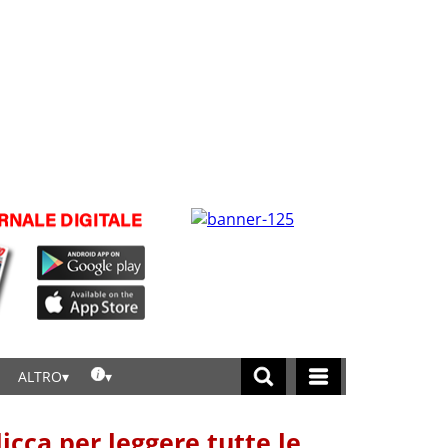
ALTRO
licca per leggere tutte le