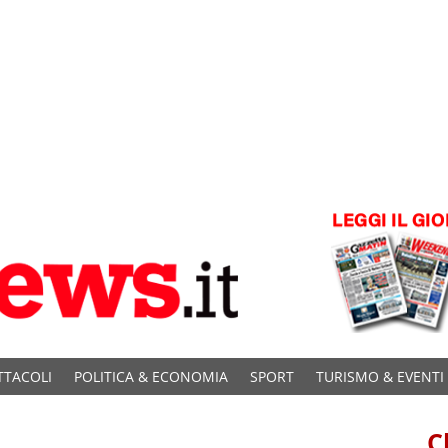
TTACOLI
POLITICA & ECONOMIA
SPORT
TURISMO & EVENTI
C