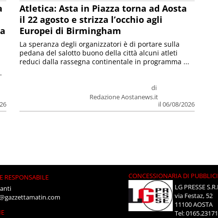
a
Atletica: Asta in Piazza torna ad Aosta
il 22 agosto e strizza l’occhio agli
la
Europei di Birmingham
La speranza degli organizzatori è di portare sulla
pedana del salotto buono della città alcuni atleti
reduci dalla rassegna continentale in programma ...
.
di
Redazione Aostanews.it
026
il 06/08/2026
CONCESSIONARIA DI PUBBLIC
E RESPONSABILE
LG PRESSE S.R.
anti
via Festaz, 52
i@gazzettamatin.com
11100 AOSTA
NE
Tel: 0165.2317