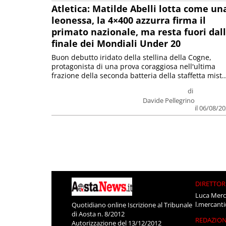
Atletica: Matilde Abelli lotta come un
leonessa, la 4×400 azzurra firma il
primato nazionale, ma resta fuori dal
finale dei Mondiali Under 20
Buon debutto iridato della stellina della Cogne,
protagonista di una prova coraggiosa nell'ultima
frazione della seconda batteria della staffetta mist..
di
Davide Pellegrino
il 06/08/2
DIRETTOR
Luca Merc
l.mercant
Quotidiano online Iscrizione al Tribunale
di Aosta n. 8/2012
REDAZIO
Autorizzazione del 13/12/2012