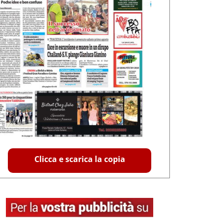
Clicca e scarica la copia