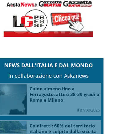
NEWS DALL'ITALIA E DAL MONDO
In collaborazione con Askanews
Caldo almeno fino a
Ferragosto: attesi 38-39 gradi a
Roma e Milano
il 07/08/2026
Coldiretti: 60% del territorio
italiano è colpito dalla siccità