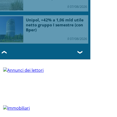
il 07/08/2026
Unipol, +42% a 1,06 mld utile
netto gruppo I semestre (con
Bper)
il 07/08/2026
❮
❯