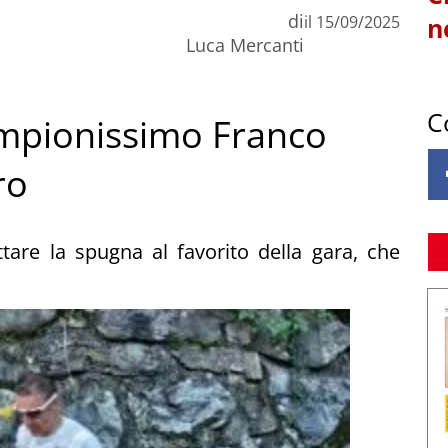
di
il
15/09/2025
n
Luca Mercanti
C
ampionissimo Franco
ro
tare la spugna al favorito della gara, che