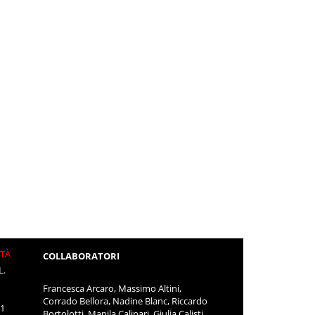
ITÀ
COLLABORATORI
L.
Francesca Arcaro, Massimo Altini,
Corrado Bellora, Nadine Blanc, Riccardo
11
Bortolotti, Manila Calipari, Giulia Calisti,