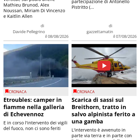
partecipazione di Antonello
Mathieu Brunod, Alex
Pistritto (...
Noussan, Miriam Di Vincenzo
e Kaitlin Allen
di
di
Davide Pellegrino
gazzettamatin
il 08/08/2026
il 07/08/2026
CRONACA
CRONACA
Etroubles: camper in
Scarica di sassi sul
fiamme nella galleria
Breithorn, tratto in
di Echevennoz
salvo alpinista ferito a
una gamba
E in corso l'intervento dei vigili
del fuoco, non ci sono feriti
L'intervento è avvenuto in
parte via terra e in parte con