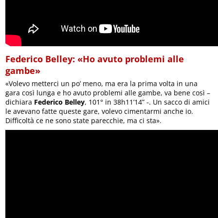
Federico Belley: «Ho avuto problemi alle
gambe»
«Volevo metterci un po’ meno, ma era la prima volta in una
gara così lunga e ho avuto problemi alle gambe, va bene così –
dichiara
Federico Belley
, 101° in 38h11’14” -. Un sacco di amici
le avevano fatte queste gare, volevo cimentarmi anche io.
Difficoltà ce ne sono state parecchie, ma ci sta».