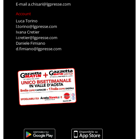
E-mail
a.chisari@lgpresse.com
Account
Luca Torino
l.torino@lgpresse.com
Ivana Cretier
i.cretier@lgpresse.com
Daniele Fimiano
d.fimiano@lgpresse.com