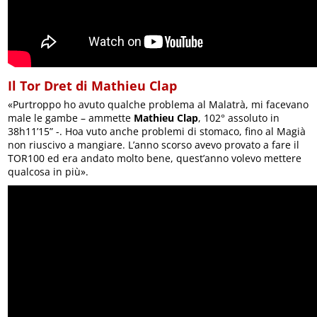
Il Tor Dret di Mathieu Clap
«Purtroppo ho avuto qualche problema al Malatrà, mi facevano
male le gambe – ammette
Mathieu Clap
, 102° assoluto in
38h11’15” -. Hoa vuto anche problemi di stomaco, fino al Magià
non riuscivo a mangiare. L’anno scorso avevo provato a fare il
TOR100 ed era andato molto bene, quest’anno volevo mettere
qualcosa in più».