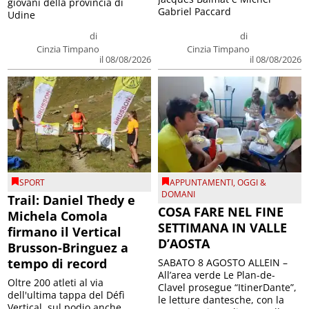
giovani della provincia di
Gabriel Paccard
Udine
di
di
Cinzia Timpano
Cinzia Timpano
il 08/08/2026
il 08/08/2026
SPORT
APPUNTAMENTI
,
OGGI &
DOMANI
Trail: Daniel Thedy e
COSA FARE NEL FINE
Michela Comola
SETTIMANA IN VALLE
firmano il Vertical
D’AOSTA
Brusson-Bringuez a
tempo di record
SABATO 8 AGOSTO ALLEIN –
All’area verde Le Plan-de-
Oltre 200 atleti al via
Clavel prosegue “ItinerDante”,
dell'ultima tappa del Défì
le letture dantesche, con la
Vertical, sul podio anche