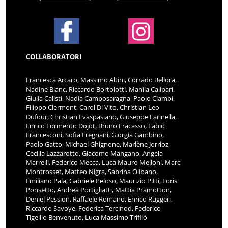
COLLABORATORI
Francesca Arcaro, Massimo Altini, Corrado Bellora,
Nadine Blanc, Riccardo Bortolotti, Manila Calipari,
Giulia Calisti, Nadia Camposaragna, Paolo Ciambi,
Filippo Clermont, Carol Di Vito, Christian Leo
Dufour, Christian Evaspasiano, Giuseppe Farinella,
Enrico Formento Dojot, Bruno Fracasso, Fabio
Francesconi, Sofia Fregnani, Giorgia Gambino,
Paolo Gatto, Michael Ghignone, Marlène Jorrioz,
Cecilia Lazzarotto, Giacomo Mangano, Angela
Marrelli, Federico Mecca, Luca Mauro Melloni, Marc
Montrosset, Matteo Nigra, Sabrina Olibano,
Emiliano Pala, Gabriele Peloso, Maurizio Pitti, Loris
Ponsetto, Andrea Portigliatti, Mattia Pramotton,
Deniel Pession, Raffaele Romano, Enrico Ruggeri,
Riccardo Savoye, Federica Tercinod, Federico
Tigellio Benvenuto, Luca Massimo Trifilò