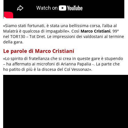
«Siamo stati fortunati, è stata una bellissima corsa, l’alba al
Malatrà è qualcosa di impagabile». Così
Marco Cristiani
, 99°
nel TOR130 – Tot Dret. Le impressioni dei valdostani al termine
della gara.
Le parole di Marco Cristiani
«Lo spirito di fratellanza che si crea in queste gare è stupendo
– ha affermato ai microfoni di Arianna Papalia -. La parte che
ho patito di più è la discesa del Col Vessonaz».