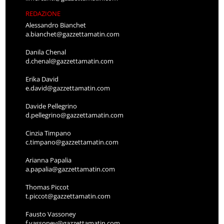
REDAZIONE
Alessandro Bianchet
a.bianchet@gazzettamatin.com
Danila Chenal
d.chenal@gazzettamatin.com
Erika David
e.david@gazzettamatin.com
Davide Pellegrino
d.pellegrino@gazzettamatin.com
Cinzia Timpano
c.timpano@gazzettamatin.com
Arianna Papalia
a.papalia@gazzettamatin.com
Thomas Piccot
t.piccot@gazzettamatin.com
Fausto Vassoney
f.vassoney@gazzettamatin.com