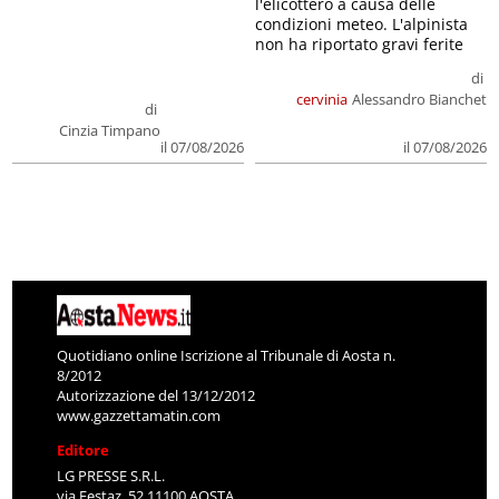
l'elicottero a causa delle
condizioni meteo. L'alpinista
non ha riportato gravi ferite
di
cervinia
Alessandro Bianchet
di
Cinzia Timpano
il 07/08/2026
il 07/08/2026
Quotidiano online Iscrizione al Tribunale di Aosta n.
8/2012
Autorizzazione del 13/12/2012
www.gazzettamatin.com
Editore
LG PRESSE S.R.L.
via Festaz, 52 11100 AOSTA