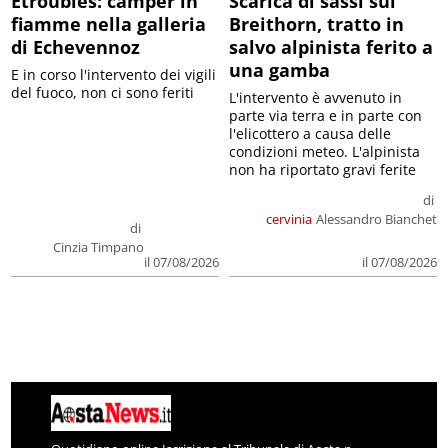
Etroubles: camper in
Scarica di sassi sul
fiamme nella galleria
Breithorn, tratto in
di Echevennoz
salvo alpinista ferito a
una gamba
E in corso l'intervento dei vigili
del fuoco, non ci sono feriti
L'intervento è avvenuto in
parte via terra e in parte con
l'elicottero a causa delle
condizioni meteo. L'alpinista
non ha riportato gravi ferite
di
cervinia
Alessandro Bianchet
di
Cinzia Timpano
il 07/08/2026
il 07/08/2026