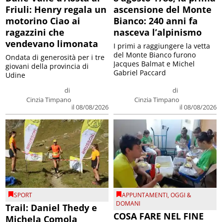
Friuli: Henry regala un
ascensione del Monte
motorino Ciao ai
Bianco: 240 anni fa
ragazzini che
nasceva l’alpinismo
vendevano limonata
I primi a raggiungere la vetta
del Monte Bianco furono
Ondata di generosità per i tre
Jacques Balmat e Michel
giovani della provincia di
Gabriel Paccard
Udine
di
di
Cinzia Timpano
Cinzia Timpano
il 08/08/2026
il 08/08/2026
SPORT
APPUNTAMENTI
,
OGGI &
DOMANI
Trail: Daniel Thedy e
COSA FARE NEL FINE
Michela Comola