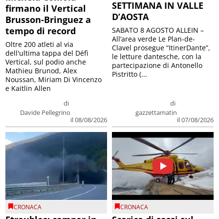
SETTIMANA IN VALLE
firmano il Vertical
D’AOSTA
Brusson-Bringuez a
tempo di record
SABATO 8 AGOSTO ALLEIN –
All’area verde Le Plan-de-
Oltre 200 atleti al via
Clavel prosegue “ItinerDante”,
dell'ultima tappa del Défì
le letture dantesche, con la
Vertical, sul podio anche
partecipazione di Antonello
Mathieu Brunod, Alex
Pistritto (...
Noussan, Miriam Di Vincenzo
e Kaitlin Allen
di
di
Davide Pellegrino
gazzettamatin
il 08/08/2026
il 07/08/2026
CRONACA
CRONACA