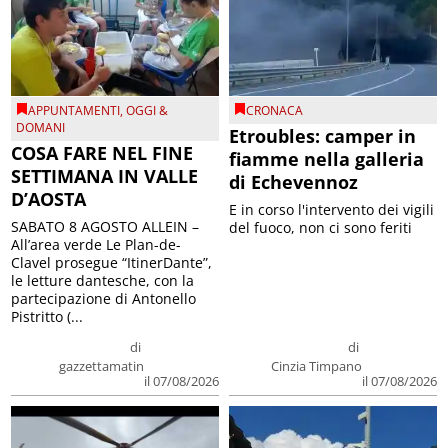
APPUNTAMENTI
,
OGGI &
CRONACA
DOMANI
Etroubles: camper in
COSA FARE NEL FINE
fiamme nella galleria
SETTIMANA IN VALLE
di Echevennoz
D’AOSTA
E in corso l'intervento dei vigili
SABATO 8 AGOSTO ALLEIN –
del fuoco, non ci sono feriti
All’area verde Le Plan-de-
Clavel prosegue “ItinerDante”,
le letture dantesche, con la
partecipazione di Antonello
Pistritto (...
di
di
gazzettamatin
Cinzia Timpano
il 07/08/2026
il 07/08/2026