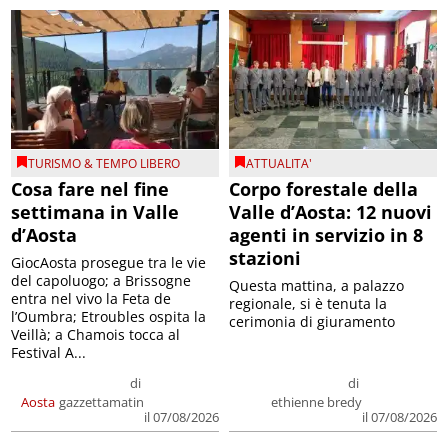
TURISMO & TEMPO LIBERO
ATTUALITA'
Cosa fare nel fine
Corpo forestale della
settimana in Valle
Valle d’Aosta: 12 nuovi
d’Aosta
agenti in servizio in 8
stazioni
GiocAosta prosegue tra le vie
del capoluogo; a Brissogne
Questa mattina, a palazzo
entra nel vivo la Feta de
regionale, si è tenuta la
l’Oumbra; Etroubles ospita la
cerimonia di giuramento
Veillà; a Chamois tocca al
Festival A...
di
di
Aosta
gazzettamatin
ethienne bredy
il 07/08/2026
il 07/08/2026