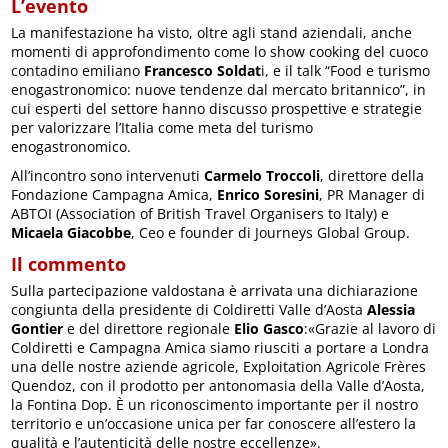
L’evento
La manifestazione ha visto, oltre agli stand aziendali, anche
momenti di approfondimento come lo show cooking del cuoco
contadino emiliano
Francesco Soldat
i, e il talk “Food e turismo
enogastronomico: nuove tendenze dal mercato britannico”, in
cui esperti del settore hanno discusso prospettive e strategie
per valorizzare l’Italia come meta del turismo
enogastronomico.
All’incontro sono intervenuti
Carmelo Troccoli
, direttore della
Fondazione Campagna Amica,
Enrico Soresini
, PR Manager di
ABTOI (Association of British Travel Organisers to Italy) e
Micaela Giacobbe
, Ceo e founder di Journeys Global Group.
Il commento
Sulla partecipazione valdostana è arrivata una dichiarazione
congiunta della presidente di Coldiretti Valle d’Aosta
Alessia
Gontier
e del direttore regionale
Elio Gasco
:«Grazie al lavoro di
Coldiretti e Campagna Amica siamo riusciti a portare a Londra
una delle nostre aziende agricole, Exploitation Agricole Frères
Quendoz, con il prodotto per antonomasia della Valle d’Aosta,
la Fontina Dop. È un riconoscimento importante per il nostro
territorio e un’occasione unica per far conoscere all’estero la
qualità e l’autenticità delle nostre eccellenze».