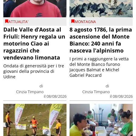
ATTUALITA'
MONTAGNA
Dalle Valle d’Aosta al
8 agosto 1786, la prima
Friuli: Henry regala un
ascensione del Monte
motorino Ciao ai
Bianco: 240 anni fa
ragazzini che
nasceva l’alpinismo
vendevano limonata
I primi a raggiungere la vetta
del Monte Bianco furono
Ondata di generosità per i tre
Jacques Balmat e Michel
giovani della provincia di
Gabriel Paccard
Udine
di
di
Cinzia Timpano
Cinzia Timpano
il 08/08/2026
il 08/08/2026