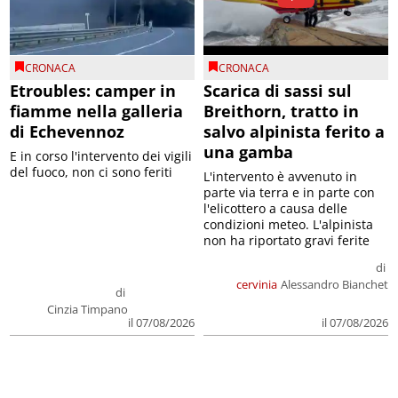
CRONACA
CRONACA
Etroubles: camper in
Scarica di sassi sul
fiamme nella galleria
Breithorn, tratto in
di Echevennoz
salvo alpinista ferito a
una gamba
E in corso l'intervento dei vigili
del fuoco, non ci sono feriti
L'intervento è avvenuto in
parte via terra e in parte con
l'elicottero a causa delle
condizioni meteo. L'alpinista
non ha riportato gravi ferite
di
cervinia
Alessandro Bianchet
di
Cinzia Timpano
il 07/08/2026
il 07/08/2026