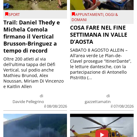
SPORT
APPUNTAMENTI
,
OGGI &
DOMANI
Trail: Daniel Thedy e
COSA FARE NEL FINE
Michela Comola
SETTIMANA IN VALLE
firmano il Vertical
D’AOSTA
Brusson-Bringuez a
tempo di record
SABATO 8 AGOSTO ALLEIN –
All’area verde Le Plan-de-
Oltre 200 atleti al via
Clavel prosegue “ItinerDante”,
dell'ultima tappa del Défì
le letture dantesche, con la
Vertical, sul podio anche
partecipazione di Antonello
Mathieu Brunod, Alex
Pistritto (...
Noussan, Miriam Di Vincenzo
e Kaitlin Allen
di
di
Davide Pellegrino
gazzettamatin
il 08/08/2026
il 07/08/2026