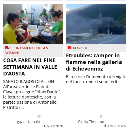
APPUNTAMENTI
,
OGGI &
CRONACA
DOMANI
Etroubles: camper in
COSA FARE NEL FINE
fiamme nella galleria
SETTIMANA IN VALLE
di Echevennoz
D’AOSTA
E in corso l'intervento dei vigili
SABATO 8 AGOSTO ALLEIN –
del fuoco, non ci sono feriti
All’area verde Le Plan-de-
Clavel prosegue “ItinerDante”,
le letture dantesche, con la
partecipazione di Antonello
Pistritto (...
di
di
gazzettamatin
Cinzia Timpano
il 07/08/2026
il 07/08/2026