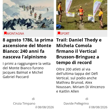
MONTAGNA
SPORT
8 agosto 1786, la prima
Trail: Daniel Thedy e
ascensione del Monte
Michela Comola
Bianco: 240 anni fa
firmano il Vertical
nasceva l’alpinismo
Brusson-Bringuez a
tempo di record
I primi a raggiungere la vetta
del Monte Bianco furono
Oltre 200 atleti al via
Jacques Balmat e Michel
dell'ultima tappa del Défì
Gabriel Paccard
Vertical, sul podio anche
Mathieu Brunod, Alex
Noussan, Miriam Di Vincenzo
e Kaitlin Allen
di
di
Cinzia Timpano
Davide Pellegrino
il 08/08/2026
il 08/08/2026