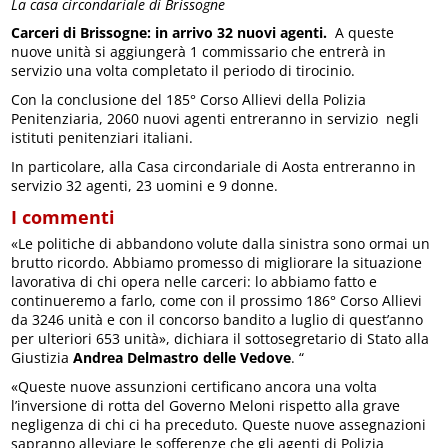
La casa circondariale di Brissogne
Carceri di Brissogne: in arrivo 32 nuovi agenti.
A queste
nuove unità si aggiungerà 1 commissario che entrerà in
servizio una volta completato il periodo di tirocinio.
Con la conclusione del 185° Corso Allievi della Polizia
Penitenziaria, 2060 nuovi agenti entreranno in servizio negli
istituti penitenziari italiani.
In particolare, alla Casa circondariale di Aosta entreranno in
servizio 32 agenti, 23 uomini e 9 donne.
I commenti
«Le politiche di abbandono volute dalla sinistra sono ormai un
brutto ricordo. Abbiamo promesso di migliorare la situazione
lavorativa di chi opera nelle carceri: lo abbiamo fatto e
continueremo a farlo, come con il prossimo 186° Corso Allievi
da 3246 unità e con il concorso bandito a luglio di quest’anno
per ulteriori 653 unità», dichiara il sottosegretario di Stato alla
Giustizia
Andrea Delmastro delle Vedove
. “
«Queste nuove assunzioni certificano ancora una volta
l’inversione di rotta del Governo Meloni rispetto alla grave
negligenza di chi ci ha preceduto. Queste nuove assegnazioni
sapranno alleviare le sofferenze che gli agenti di Polizia