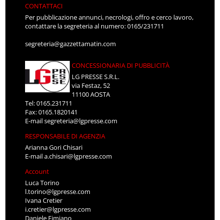
CONTATTACI
Per pubblicazione annunci, necrologi, offro e cerco lavoro,
contattare la segreteria al numero: 0165/231711
segreteria@gazzettamatin.com
CONCESSIONARIA DI PUBBLICITÀ
LG PRESSE S.R.L.
via Festaz, 52
11100 AOSTA
Tel: 0165.231711
Fax: 0165.1820141
E-mail
segreteria@lgpresse.com
RESPONSABILE DI AGENZIA
Arianna Gori Chisari
E-mail
a.chisari@lgpresse.com
Account
Luca Torino
l.torino@lgpresse.com
Ivana Cretier
i.cretier@lgpresse.com
Daniele Fimiano