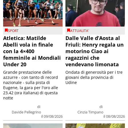
SPORT
ATTUALITA'
Atletica: Matilde
Dalle Valle d’Aosta al
Abelli vola in finale
Friuli: Henry regala un
con la 4×400
motorino Ciao ai
femminile ai Mondiali
ragazzini che
Under 20
vendevano limonata
Grande prestazione delle
Ondata di generosità per i tre
azzurre - con tanto di record
giovani della provincia di
nazionale - sulla pista di
Udine
Eugene, la gara per l'oro alle
23.42 (ora italiana) di questa
notte
di
di
Davide Pellegrino
Cinzia Timpano
il 09/08/2026
il 08/08/2026